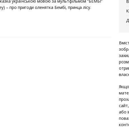
оказка українською мовою за мультфільмом “БЕМБІ”
В
ey) – про пригоди оленятка Бембі, принца лісу.
К
Д
Вміс
зобр
захи
розм
отри
власн
Якщо
мате
прох
сайт
або 
пова
конт