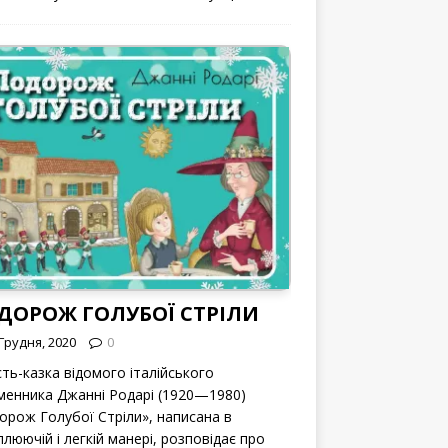
ДОРОЖ ГОЛУБОЇ СТРІЛИ
Грудня, 2020
0
сть-казка відомого італійського
менника Джанні Родарі (1920—1980)
орож Голубої Стріли», написана в
люючій і легкій манері, розповідає про