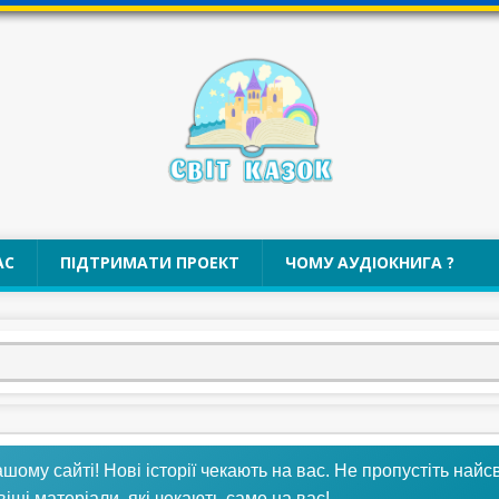
АС
ПІДТРИМАТИ ПРОЕКТ
ЧОМУ АУДІОКНИГА ?
му сайті! Нові історії чекають на вас. Не пропустіть найсв
віші матеріали, які чекають саме на вас!