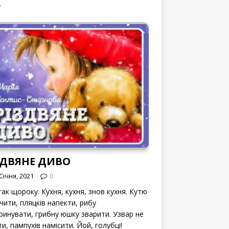
.
ЗДВЯНЕ ДИВО
Січня, 2021
0
ак щороку. Кухня, кухня, знов кухня. Кутю
чити, пляцків напекти, рибу
ринувати, грибну юшку зварити. Узвар не
и, пампухів намісити. Йой, голубці!