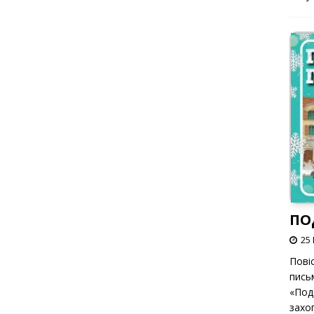
ПО
25 
Пові
пись
«Под
захоп