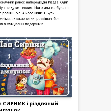
сонячний ранок напередодні Різдва. Одяг
 був не дуже теплим. Його ялинка була не
о розкішною. А його кишені були
жніми, як шкарпетки, розвішані біля
ів в очікуванні подарунків.
н СИРНИК і різдвяний
мпушок