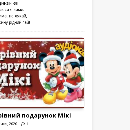
іні-зіні-зі!
оюся я зими.
има, не лякай,
кину рідний гай!
рівний подарунок Мікі
ічня, 2020
1