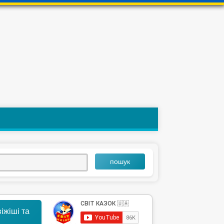
пошук
іжіші та