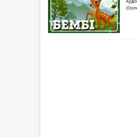
Ауді
(Disn