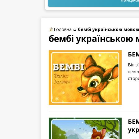
Головна
➭
бембі українською мово
бембі українською
БЕМ
Він з
невел
сторо
БЕМ
ук