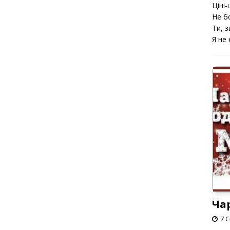
Ціні-ц
Не б
Ти, з
Я не 
Ча
7 С