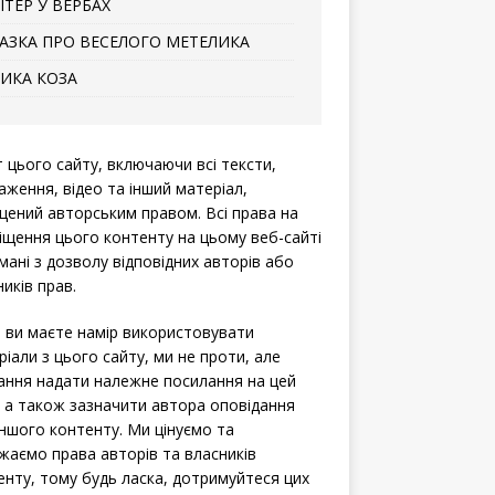
ІТЕР У ВЕРБАХ
АЗКА ПРО ВЕСЕЛОГО МЕТЕЛИКА
ИКА КОЗА
т цього сайту, включаючи всі тексти,
аження, відео та інший матеріал,
щений авторським правом. Всі права на
іщення цього контенту на цьому веб-сайті
мані з дозволу відповідних авторів або
иків прав.
 ви маєте намір використовувати
ріали з цього сайту, ми не проти, але
ання надати належне посилання на цей
, а також зазначити автора оповідання
іншого контенту. Ми цінуємо та
жаємо права авторів та власників
енту, тому будь ласка, дотримуйтеся цих