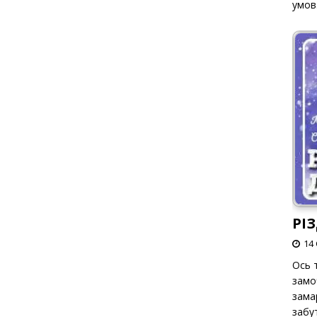
умов
РІ
14 
Ось т
замо
зама
забут