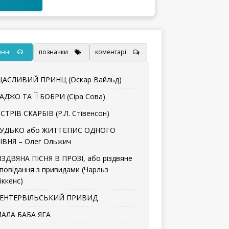
анні
позначки
коментарі
АСЛИВИЙ ПРИНЦ (Оскар Вайльд)
АДЖО ТА ЇЇ БОБРИ (Сіра Сова)
СТРІВ СКАРБІВ (Р.Л. Стівенсон)
УДЬКО або ЖИТТЄПИС ОДНОГО
ІВНЯ – Олег Ольжич
ІЗДВЯНА ПІСНЯ В ПРОЗІ, або різдвяне
повідання з привидами (Чарльз
іккенс)
ЕНТЕРВІЛЬСЬКИЙ ПРИВИД
АЛА БАБА ЯГА