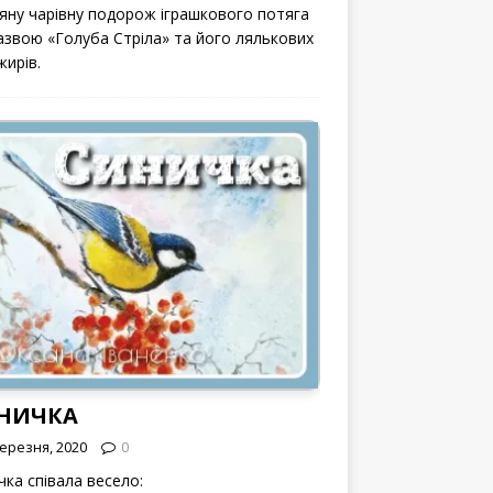
вяну чарівну подорож іграшкового потяга
назвою «Голуба Стріла» та його лялькових
жирів.
НИЧКА
Березня, 2020
0
чка співала весело: