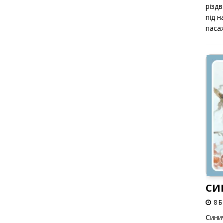
різд
під 
паса
СИ
8 
Сини