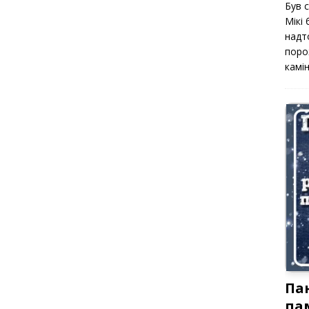
Був 
Мікі
надт
поро
камін
Па
па