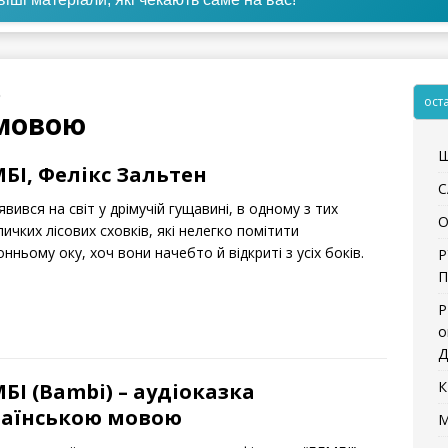
ю
ост
 мовою
Щ
БІ, Фелікс Зальтен
С
’явився на світ у дрімучій гущавині, в одному з тих
О
ичких лісових сховків, які нелегко помітити
нньому оку, хоч вони начебто й відкриті з усіх боків.
Р
П
Р
о
Д
К
БІ (Bambi) – аудіоказка
раїнською мовою
М