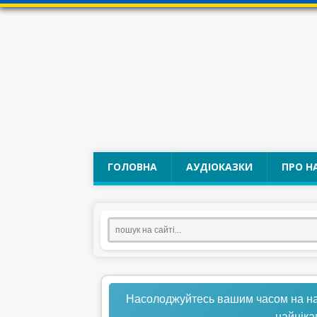
ГОЛОВНА
АУДІОКАЗКИ
ПРО Н
Насолоджуйтесь вашим часом на нашо
найціка