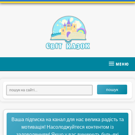
МЕНЮ
пошук
Ваша підписка на канал для нас велика радість та
мотивація! Насолоджуйтеся контентом із
задоволенням! Якщо у вас виникнуть будь-які