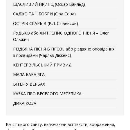
ЩАСЛИВИЙ ПРИНЦ (Оскар Вайльд)
САДЖО ТА ЇЇ БОБРИ (Сіра Сова)
ОСТРІВ СКАРБІВ (Р.Л. Стівенсон)
РУДЬКО або ЖИТТЄПИС ОДНОГО ПІВНЯ – Олег
Ольжич
РІЗДВЯНА ПІСНЯ В ПРОЗІ, або різдвяне оповідання
з привидами (Чарльз Діккенс)
КЕНТЕРВІЛЬСЬКИЙ ПРИВИД
МАЛА БАБА ЯГА
ВІТЕР У ВЕРБАХ
КАЗКА ПРО ВЕСЕЛОГО МЕТЕЛИКА
ДИКА КОЗА
Вміст цього сайту, включаючи всі тексти, зображення,