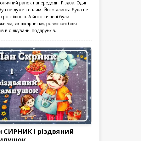
сонячний ранок напередодні Різдва. Одяг
 був не дуже теплим. Його ялинка була не
о розкішною. А його кишені були
жніми, як шкарпетки, розвішані біля
ів в очікуванні подарунків.
н СИРНИК і різдвяний
мпушок