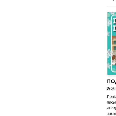
ПО
25 
Пові
пись
«Под
захоп