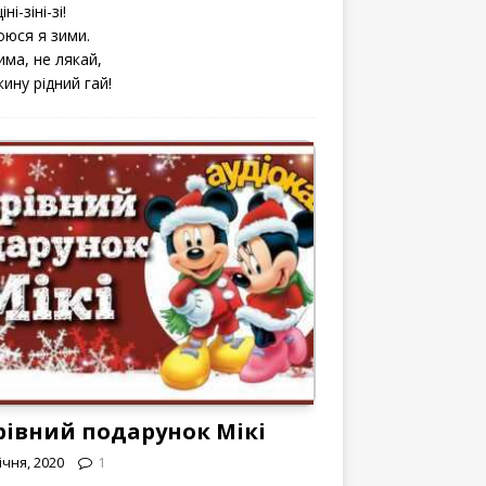
іні-зіні-зі!
оюся я зими.
има, не лякай,
кину рідний гай!
рівний подарунок Мікі
ічня, 2020
1