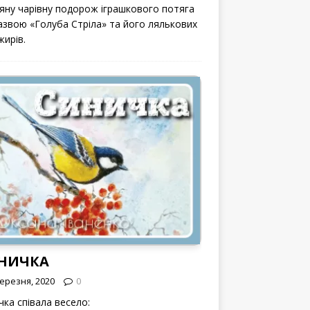
вяну чарівну подорож іграшкового потяга
назвою «Голуба Стріла» та його лялькових
жирів.
НИЧКА
Березня, 2020
0
чка співала весело: