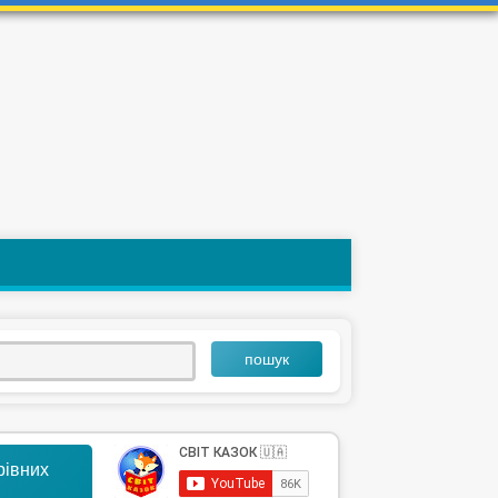
пошук
арівних