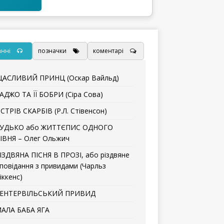
анні
позначки
коментарі
АСЛИВИЙ ПРИНЦ (Оскар Вайльд)
АДЖО ТА ЇЇ БОБРИ (Сіра Сова)
СТРІВ СКАРБІВ (Р.Л. Стівенсон)
УДЬКО або ЖИТТЄПИС ОДНОГО
ІВНЯ – Олег Ольжич
ІЗДВЯНА ПІСНЯ В ПРОЗІ, або різдвяне
повідання з привидами (Чарльз
іккенс)
ЕНТЕРВІЛЬСЬКИЙ ПРИВИД
АЛА БАБА ЯГА