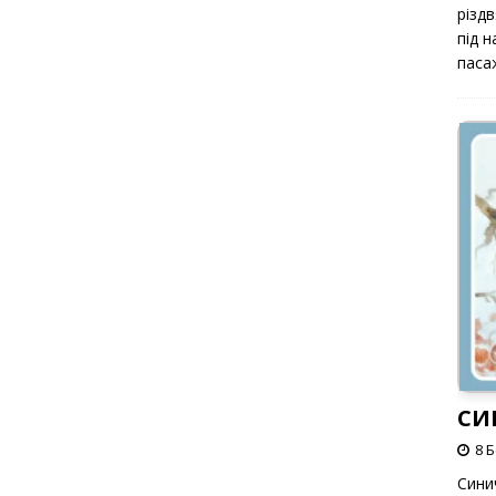
різд
під 
паса
СИ
8 
Сини