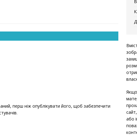
В
гучності.
К
Д
Вміс
зобр
захи
розм
отри
власн
Якщо
мате
прох
ний, перш ніж опублікувати його, щоб забезпечити
сайт
стувачів.
або 
пова
конт