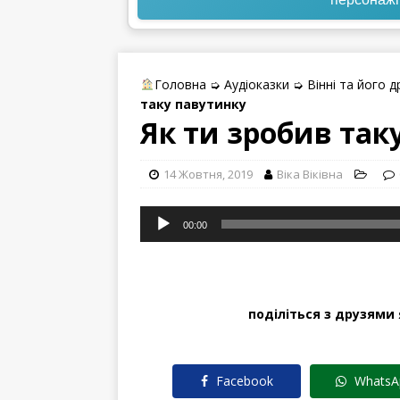
Головна
➭
Аудіоказки
➭
Вінні та його д
таку павутинку
Як ти зробив так
14 Жовтня, 2019
Віка Вiківна
Аудіопрогравач
00:00
поділіться з друзями
Facebook
WhatsA