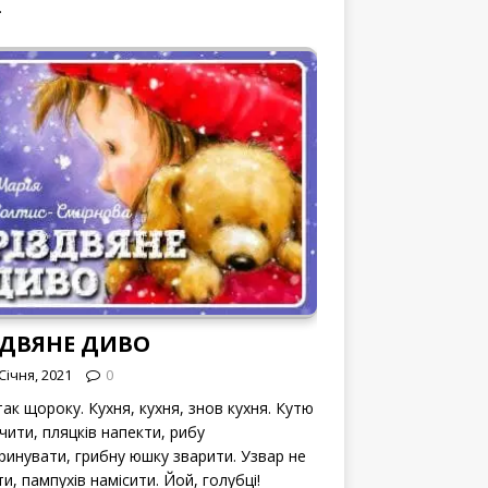
.
ЗДВЯНЕ ДИВО
Січня, 2021
0
ак щороку. Кухня, кухня, знов кухня. Кутю
чити, пляцків напекти, рибу
ринувати, грибну юшку зварити. Узвар не
и, пампухів намісити. Йой, голубці!