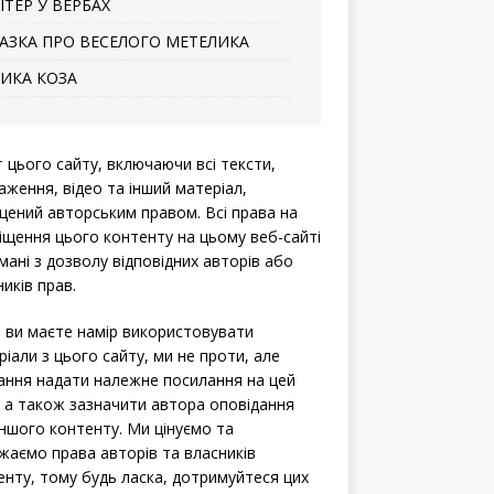
ІТЕР У ВЕРБАХ
АЗКА ПРО ВЕСЕЛОГО МЕТЕЛИКА
ИКА КОЗА
т цього сайту, включаючи всі тексти,
аження, відео та інший матеріал,
щений авторським правом. Всі права на
іщення цього контенту на цьому веб-сайті
мані з дозволу відповідних авторів або
иків прав.
 ви маєте намір використовувати
ріали з цього сайту, ми не проти, але
ання надати належне посилання на цей
, а також зазначити автора оповідання
іншого контенту. Ми цінуємо та
жаємо права авторів та власників
енту, тому будь ласка, дотримуйтеся цих