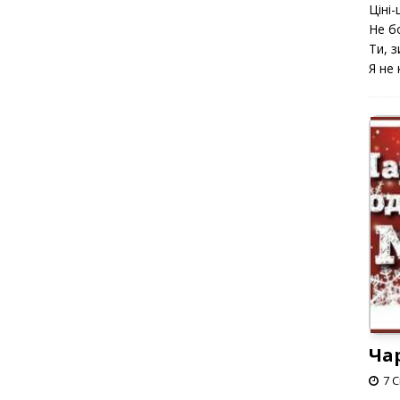
Ціні-ц
Не б
Ти, з
Я не 
Ча
7 С