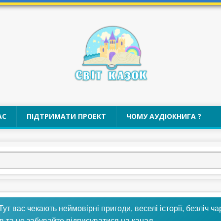
АС
ПІДТРИМАТИ ПРОЕКТ
ЧОМУ АУДІОКНИГА ?
 Тут вас чекають неймовірні пригоди, веселі історії, безліч ч
в та не забувайте підписуватися на канал.