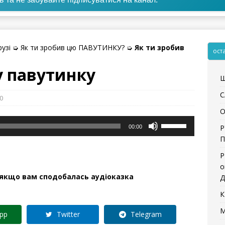
рузі
➭
Як ти зробив цю ПАВУТИНКУ?
➭
Як ти зробив
ост
у павутинку
Щ
С
0
О
Використовуйте
Р
00:00
клавіші
П
зі
стрілками
Р
Вгору/
о
 якщо вам сподобалась аудіоказка
Вниз
Д
для
К
збільшення
чи
М
pp
Twitter
Telegram
зменшення