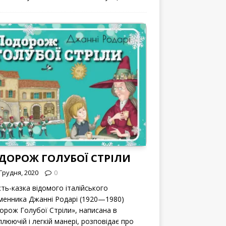
ДОРОЖ ГОЛУБОЇ СТРІЛИ
Грудня, 2020
0
сть-казка відомого італійського
менника Джанні Родарі (1920—1980)
орож Голубої Стріли», написана в
люючій і легкій манері, розповідає про