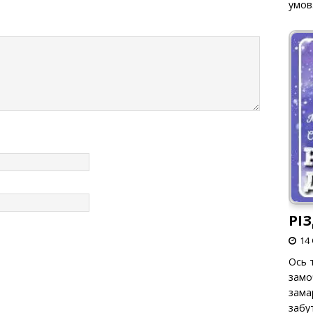
умов
РІ
14 
Ось т
замо
зама
забут