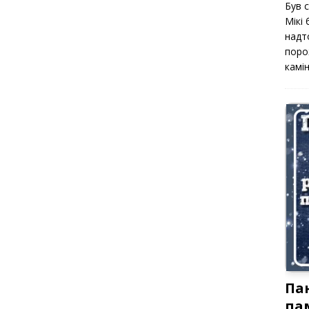
Був 
Мікі
надт
поро
камін
Па
па