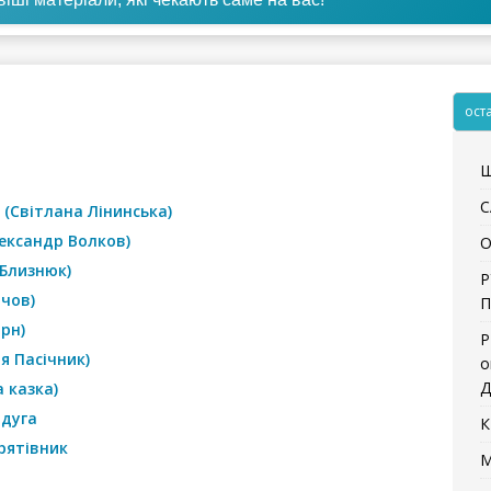
ост
Щ
С
 (Світлана Лінинська)
ександр Волков)
О
 Близнюк)
Р
ачов)
П
арн)
Р
я Пасічник)
о
Д
 казка)
йдуга
К
рятівник
М