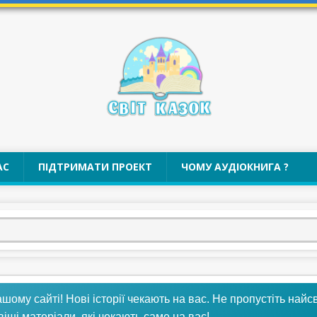
АС
ПІДТРИМАТИ ПРОЕКТ
ЧОМУ АУДІОКНИГА ?
му сайті! Нові історії чекають на вас. Не пропустіть найсв
віші матеріали, які чекають саме на вас!