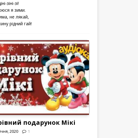
іні-зіні-зі!
оюся я зими.
има, не лякай,
кину рідний гай!
рівний подарунок Мікі
ічня, 2020
1