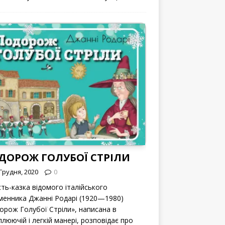
ДОРОЖ ГОЛУБОЇ СТРІЛИ
Грудня, 2020
0
сть-казка відомого італійського
менника Джанні Родарі (1920—1980)
орож Голубої Стріли», написана в
люючій і легкій манері, розповідає про