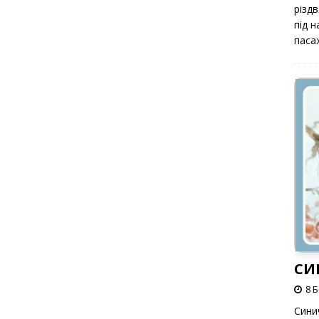
різд
під 
паса
СИ
8 
Сини