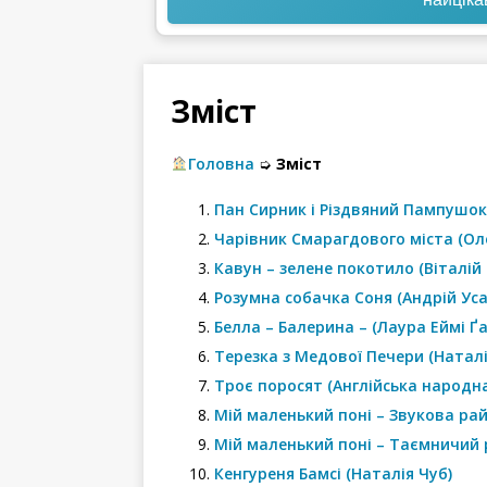
Зміст
Головна
➭
Зміст
Пан Сирник і Різдвяний Пампушок
Чарівник Смарагдового міста (Ол
Кавун – зелене покотило (Віталій
Розумна собачка Соня (Андрій Ус
Белла – Балерина – (Лаура Еймі Ґ
Терезка з Медової Печери (Наталі
Троє поросят (Англійська народна
Мій маленький поні – Звукова ра
Мій маленький поні – Таємничий 
Кенгуреня Бамсі (Наталія Чуб)