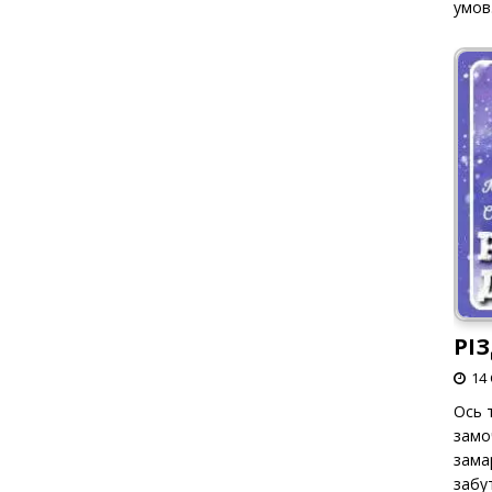
умов
РІ
14 
Ось т
замо
зама
забут