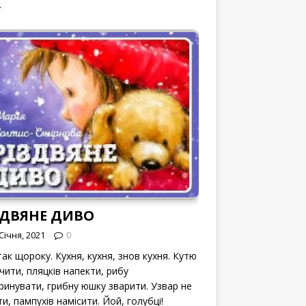
.
ЗДВЯНЕ ДИВО
Січня, 2021
0
ак щороку. Кухня, кухня, знов кухня. Кутю
чити, пляцків напекти, рибу
ринувати, грибну юшку зварити. Узвар не
и, пампухів намісити. Йой, голубці!