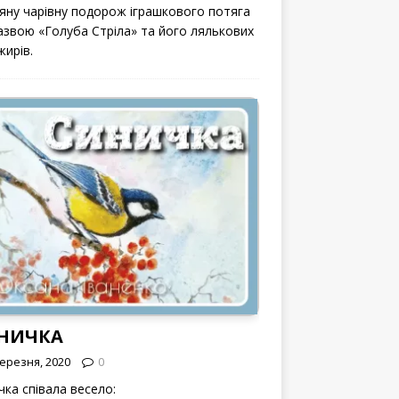
вяну чарівну подорож іграшкового потяга
назвою «Голуба Стріла» та його лялькових
жирів.
НИЧКА
Березня, 2020
0
чка співала весело: