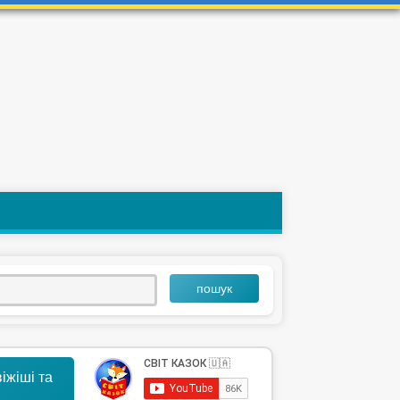
пошук
іжіші та