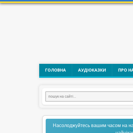
ГОЛОВНА
АУДІОКАЗКИ
ПРО Н
Насолоджуйтесь вашим часом на нашо
найціка