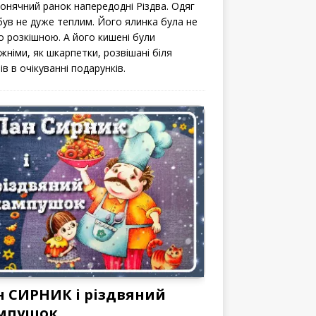
сонячний ранок напередодні Різдва. Одяг
 був не дуже теплим. Його ялинка була не
о розкішною. А його кишені були
жніми, як шкарпетки, розвішані біля
ів в очікуванні подарунків.
н СИРНИК і різдвяний
мпушок