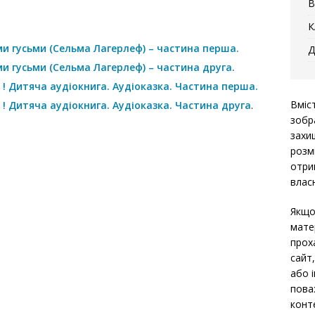
В
К
и гусьми (Сельма Лагерлеф) – частина перша.
Д
и гусьми (Сельма Лагерлеф) – частина друга.
а ! Дитяча аудіокнига. Аудіоказка. Частина перша.
Вміс
 ! Дитяча аудіокнига. Аудіоказка. Частина друга
.
зобр
захи
розм
отри
власн
Якщо
мате
прох
сайт
або 
пова
конт