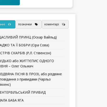
анні
позначки
коментарі
АСЛИВИЙ ПРИНЦ (Оскар Вайльд)
АДЖО ТА ЇЇ БОБРИ (Сіра Сова)
СТРІВ СКАРБІВ (Р.Л. Стівенсон)
УДЬКО або ЖИТТЄПИС ОДНОГО
ІВНЯ – Олег Ольжич
ІЗДВЯНА ПІСНЯ В ПРОЗІ, або різдвяне
повідання з привидами (Чарльз
іккенс)
ЕНТЕРВІЛЬСЬКИЙ ПРИВИД
АЛА БАБА ЯГА