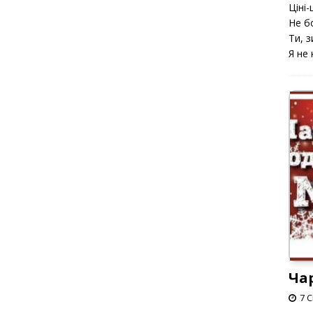
Ціні-ц
Не б
Ти, з
Я не 
Ча
7 С