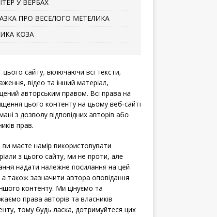
ІТЕР У ВЕРБАХ
АЗКА ПРО ВЕСЕЛОГО МЕТЕЛИКА
ИКА КОЗА
т цього сайту, включаючи всі тексти,
аження, відео та інший матеріал,
щений авторським правом. Всі права на
іщення цього контенту на цьому веб-сайті
мані з дозволу відповідних авторів або
иків прав.
 ви маєте намір використовувати
ріали з цього сайту, ми не проти, але
ання надати належне посилання на цей
, а також зазначити автора оповідання
іншого контенту. Ми цінуємо та
жаємо права авторів та власників
енту, тому будь ласка, дотримуйтеся цих