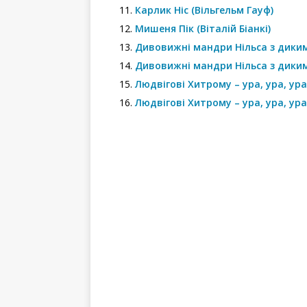
Карлик Ніс (Вільгельм Гауф)
Мишеня Пік (Віталій Біанкі)
Дивовижні мандри Нільса з диким
Дивовижні мандри Нільса з диким
Людвігові Хитрому – ура, ура, ур
Людвігові Хитрому – ура, ура, ура