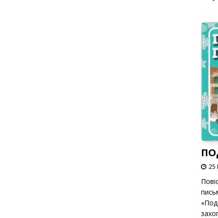
ПО
25 
Пові
пись
«Под
захоп