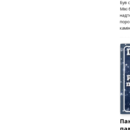
Був 
Мікі
надт
поро
камін
Па
па