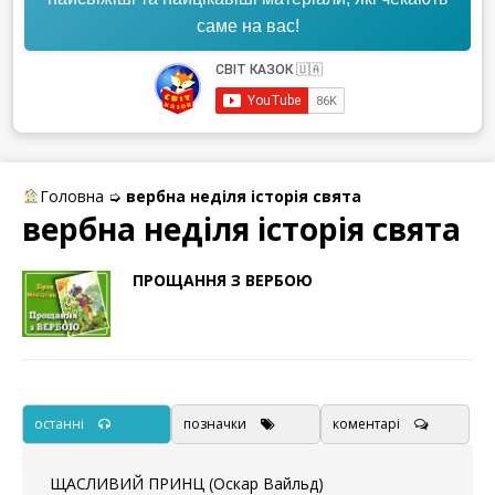
саме на вас!
Головна
➭
вербна неділя історія свята
вербна неділя історія свята
ПРОЩАННЯ З ВЕРБОЮ
останні
позначки
коментарі
ЩАСЛИВИЙ ПРИНЦ (Оскар Вайльд)