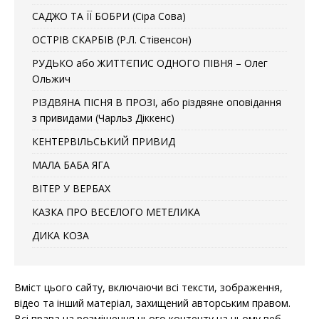
САДЖО ТА ЇЇ БОБРИ (Сіра Сова)
ОСТРІВ СКАРБІВ (Р.Л. Стівенсон)
РУДЬКО або ЖИТТЄПИС ОДНОГО ПІВНЯ – Олег
Ольжич
РІЗДВЯНА ПІСНЯ В ПРОЗІ, або різдвяне оповідання
з привидами (Чарльз Діккенс)
КЕНТЕРВІЛЬСЬКИЙ ПРИВИД
МАЛА БАБА ЯГА
ВІТЕР У ВЕРБАХ
КАЗКА ПРО ВЕСЕЛОГО МЕТЕЛИКА
ДИКА КОЗА
Вміст цього сайту, включаючи всі тексти, зображення,
відео та інший матеріал, захищений авторським правом.
Всі права на розміщення цього контенту на цьому веб-