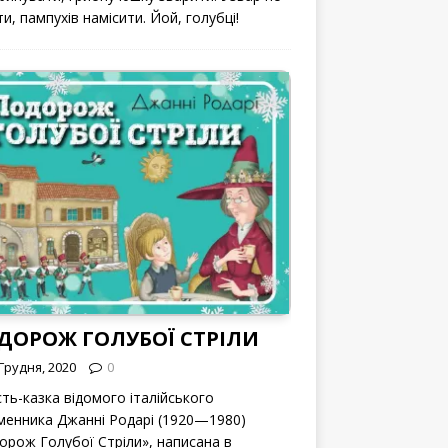
и, пампухів намісити. Йой, голубці!
ДОРОЖ ГОЛУБОЇ СТРІЛИ
Грудня, 2020
0
сть-казка відомого італійського
менника Джанні Родарі (1920—1980)
орож Голубої Стріли», написана в