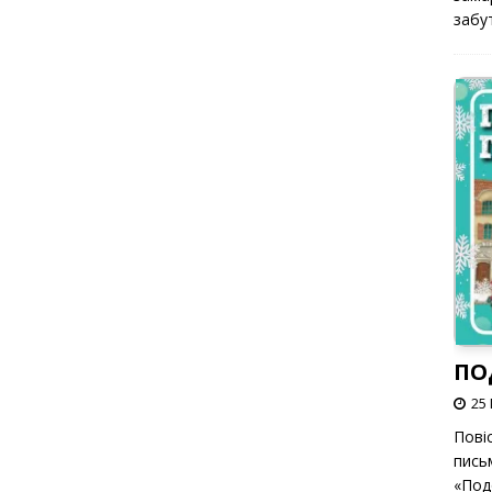
забут
ПО
25 
Пові
пись
«Под