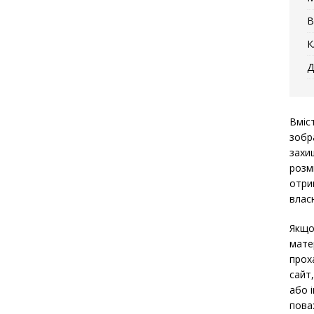
В
К
Д
Вміс
зобр
захи
розм
отри
власн
Якщо
мате
прох
сайт
або 
пова