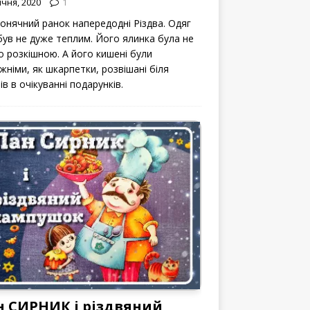
ічня, 2020
1
сонячний ранок напередодні Різдва. Одяг
 був не дуже теплим. Його ялинка була не
о розкішною. А його кишені були
жніми, як шкарпетки, розвішані біля
ів в очікуванні подарунків.
н СИРНИК і різдвяний