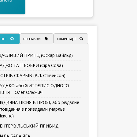
анні
позначки
коментарі
АСЛИВИЙ ПРИНЦ (Оскар Вайльд)
АДЖО ТА ЇЇ БОБРИ (Сіра Сова)
СТРІВ СКАРБІВ (Р.Л. Стівенсон)
УДЬКО або ЖИТТЄПИС ОДНОГО
ІВНЯ – Олег Ольжич
ІЗДВЯНА ПІСНЯ В ПРОЗІ, або різдвяне
повідання з привидами (Чарльз
іккенс)
ЕНТЕРВІЛЬСЬКИЙ ПРИВИД
АЛА БАБА ЯГА