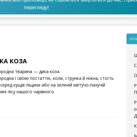
перегляду!
ост
Щ
КА КОЗА
С
ородна тварина — дика коза.
О
родна i своію постаттю, коли, струнка й нiжна, стоїть
серед кущiв лiщини або на зеленiй квiтучо-пахучiй
Р
инi лiсу нашого чарiвного.
П
Р
о
Д
К
М