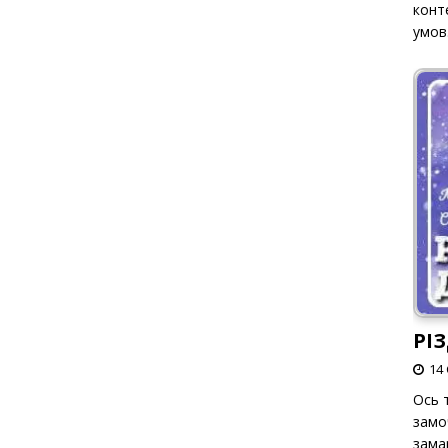
конт
умов
РІ
14 
Ось т
замо
зама