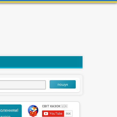
пошук
воленням!
ємного