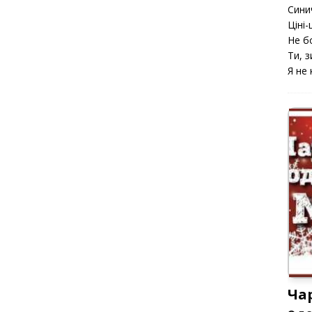
Сини
Ціні-ц
Не б
Ти, з
Я не 
Ча