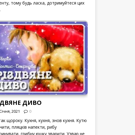
енту, тому будь ласка, дотримуйтеся цих
.
ЗДВЯНЕ ДИВО
Січня, 2021
0
ак щороку. Кухня, кухня, знов кухня. Кутю
чити, пляцків напекти, рибу
ринувати, грибну юшку зварити. Узвар не