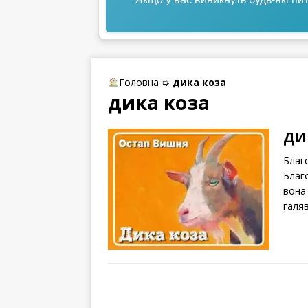
Головна
➭
дика коза
дика коза
ДИ
Благ
Благо
вона 
галяв