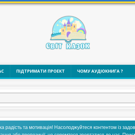
АС
ПІДТРИМАТИ ПРОЕКТ
ЧОМУ АУДІОКНИГА ?
ка радість та мотивація! Насолоджуйтеся контентом із задо
тання або пропозиції, не соромтеся звертатися до нас. При