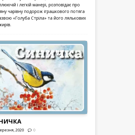
люючій і легкій манері, розповідає про
вяну чарівну подорож іграшкового потяга
назвою «Голуба Стріла» та його лялькових
жирів.
НИЧКА
Березня, 2020
0