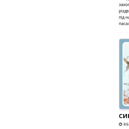
захоп
різд
під 
паса
СИ
8 