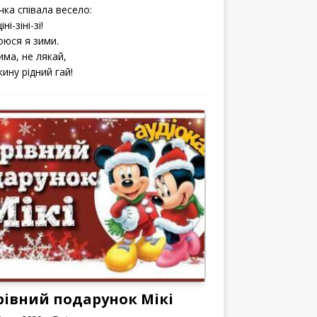
чка співала весело:
іні-зіні-зі!
оюся я зими.
има, не лякай,
кину рідний гай!
рівний подарунок Мікі