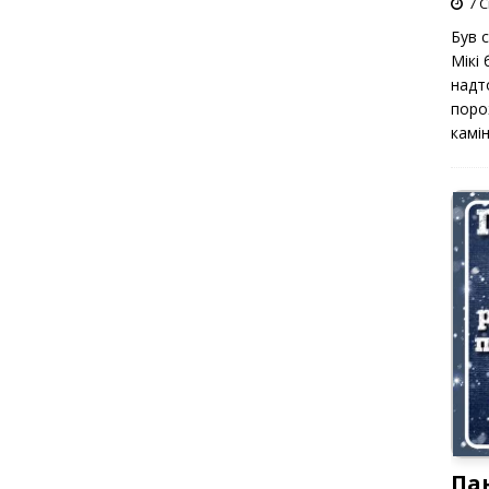
7 С
Був 
Мікі
надт
поро
камін
Па