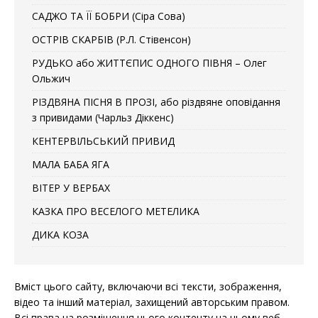
САДЖО ТА ЇЇ БОБРИ (Сіра Сова)
ОСТРІВ СКАРБІВ (Р.Л. Стівенсон)
РУДЬКО або ЖИТТЄПИС ОДНОГО ПІВНЯ – Олег
Ольжич
РІЗДВЯНА ПІСНЯ В ПРОЗІ, або різдвяне оповідання
з привидами (Чарльз Діккенс)
КЕНТЕРВІЛЬСЬКИЙ ПРИВИД
МАЛА БАБА ЯГА
ВІТЕР У ВЕРБАХ
КАЗКА ПРО ВЕСЕЛОГО МЕТЕЛИКА
ДИКА КОЗА
Вміст цього сайту, включаючи всі тексти, зображення,
відео та інший матеріал, захищений авторським правом.
Всі права на розміщення цього контенту на цьому веб-