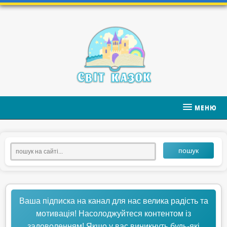
МЕНЮ
пошук
Ваша підписка на канал для нас велика радість та
мотивація! Насолоджуйтеся контентом із
задоволенням! Якщо у вас виникнуть будь-які