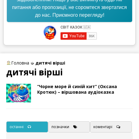
питання або пропозиції, не соромтеся звертатися
до нас. Приємного перегляду!
Головна
➭
дитячі вірші
дитячі вірші
“Чорне море й синій кит” (Оксана
Кротюк) – віршована аудіоказка
останні
позначки
коментарі