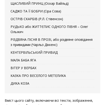
ЩАСЛИВИЙ ПРИНЦ (Оскар Вайльд)
САДЖО ТА ЇЇ БОБРИ (Сіра Сова)
ОСТРІВ СКАРБІВ (Р.Л. Стівенсон)
РУДЬКО або ЖИТТЄПИС ОДНОГО ПІВНЯ – Олег
Ольжич
РІЗДВЯНА ПІСНЯ В ПРОЗІ, або різдвяне оповідання
з привидами (Чарльз Діккенс)
КЕНТЕРВІЛЬСЬКИЙ ПРИВИД
МАЛА БАБА ЯГА
ВІТЕР У ВЕРБАХ
КАЗКА ПРО ВЕСЕЛОГО МЕТЕЛИКА
ДИКА КОЗА
Вміст цього сайту, включаючи всі тексти, зображення,