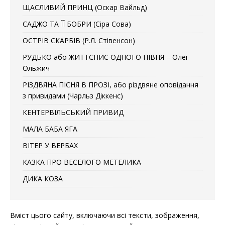
ЩАСЛИВИЙ ПРИНЦ (Оскар Вайльд)
САДЖО ТА ЇЇ БОБРИ (Сіра Сова)
ОСТРІВ СКАРБІВ (Р.Л. Стівенсон)
РУДЬКО або ЖИТТЄПИС ОДНОГО ПІВНЯ – Олег
Ольжич
РІЗДВЯНА ПІСНЯ В ПРОЗІ, або різдвяне оповідання
з привидами (Чарльз Діккенс)
КЕНТЕРВІЛЬСЬКИЙ ПРИВИД
МАЛА БАБА ЯГА
ВІТЕР У ВЕРБАХ
КАЗКА ПРО ВЕСЕЛОГО МЕТЕЛИКА
ДИКА КОЗА
Вміст цього сайту, включаючи всі тексти, зображення,