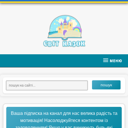
МЕНЮ
пошук
Ваша підписка на канал для нас велика радість та
мотивація! Насолоджуйтеся контентом із
задоволенням! Якщо у вас виникнуть будь-які