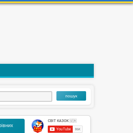
пошук
арівних