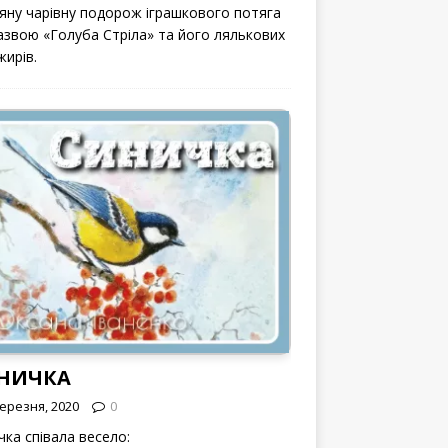
вяну чарівну подорож іграшкового потяга
назвою «Голуба Стріла» та його лялькових
жирів.
НИЧКА
Березня, 2020
0
чка співала весело: