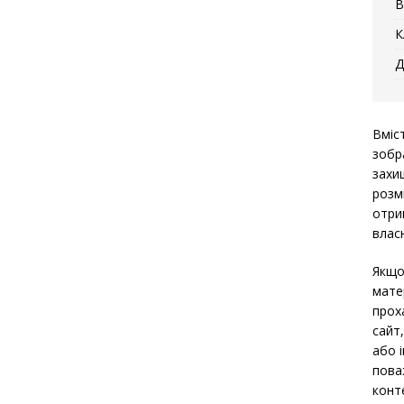
В
К
Д
Вміс
зобр
захи
розм
отри
власн
Якщо
мате
прох
сайт
або 
пова
конт