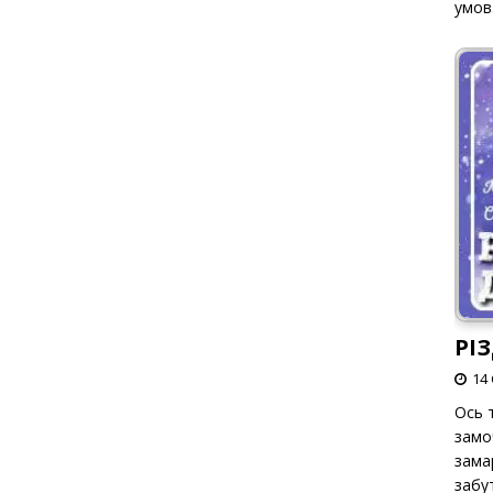
умов
РІ
14 
Ось т
замо
зама
забут