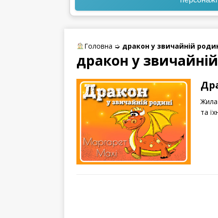
Головна
➭
дракон у звичайній роди
дракон у звичайній
Др
Жила 
та їх