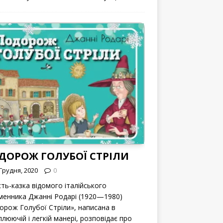
ДОРОЖ ГОЛУБОЇ СТРІЛИ
Грудня, 2020
0
сть-казка відомого італійського
менника Джанні Родарі (1920—1980)
орож Голубої Стріли», написана в
люючій і легкій манері, розповідає про