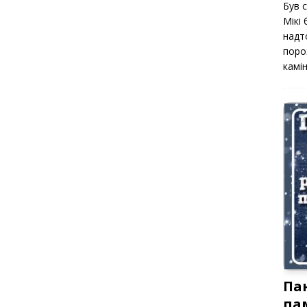
Був 
Мікі
надт
поро
камін
Па
па