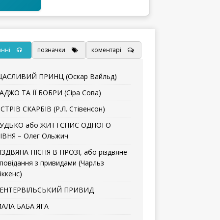
анні
позначки
коментарі
АСЛИВИЙ ПРИНЦ (Оскар Вайльд)
АДЖО ТА ЇЇ БОБРИ (Сіра Сова)
СТРІВ СКАРБІВ (Р.Л. Стівенсон)
УДЬКО або ЖИТТЄПИС ОДНОГО
ІВНЯ – Олег Ольжич
ІЗДВЯНА ПІСНЯ В ПРОЗІ, або різдвяне
повідання з привидами (Чарльз
іккенс)
ЕНТЕРВІЛЬСЬКИЙ ПРИВИД
АЛА БАБА ЯГА