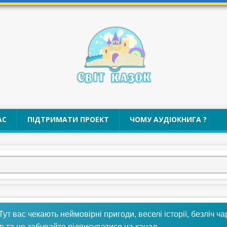
АС
ПІДТРИМАТИ ПРОЕКТ
ЧОМУ АУДІОКНИГА ?
 Тут вас чекають неймовірні пригоди, веселі історії, безліч ч
в та не забувайте підписуватися на канал.