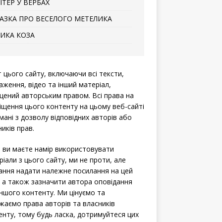
ІТЕР У ВЕРБАХ
АЗКА ПРО ВЕСЕЛОГО МЕТЕЛИКА
ИКА КОЗА
т цього сайту, включаючи всі тексти,
аження, відео та інший матеріал,
щений авторським правом. Всі права на
іщення цього контенту на цьому веб-сайті
мані з дозволу відповідних авторів або
иків прав.
 ви маєте намір використовувати
ріали з цього сайту, ми не проти, але
ання надати належне посилання на цей
, а також зазначити автора оповідання
іншого контенту. Ми цінуємо та
жаємо права авторів та власників
енту, тому будь ласка, дотримуйтеся цих