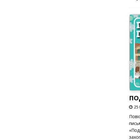
ПО
25 
Пові
пись
«Под
захоп