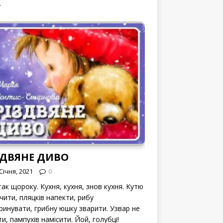
.
ЗДВЯНЕ ДИВО
Січня, 2021
0
ак щороку. Кухня, кухня, знов кухня. Кутю
чити, пляцків напекти, рибу
ринувати, грибну юшку зварити. Узвар не
и, пампухів намісити. Йой, голубці!