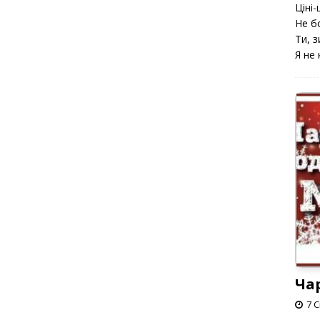
Ціні-ц
Не б
Ти, з
Я не 
Ча
7 С