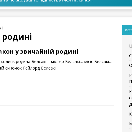
ні
ост
 родині
Щ
акон у звичайній родині
С
колись родина Белсакі – містер Белсакі… місіс Белсакі…
О
ній синочок Гейлорд Белсакі.
Р
П
Р
о
Д
К
М