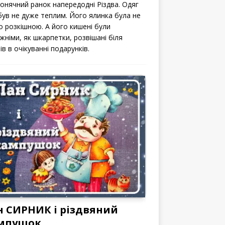
сонячний ранок напередодні Різдва. Одяг
 був не дуже теплим. Його ялинка була не
о розкішною. А його кишені були
жніми, як шкарпетки, розвішані біля
ів в очікуванні подарунків.
н СИРНИК і різдвяний
мпушок