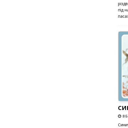
різд
під 
паса
СИ
8 
Сини