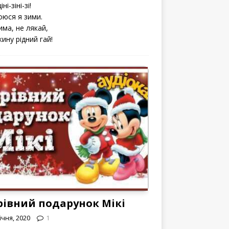
іні-зіні-зі!
оюся я зими.
има, не лякай,
кину рідний гай!
рівний подарунок Мікі
ічня, 2020
1