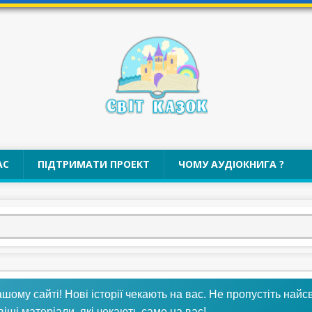
АС
ПІДТРИМАТИ ПРОЕКТ
ЧОМУ АУДІОКНИГА ?
му сайті! Нові історії чекають на вас. Не пропустіть найсв
віші матеріали, які чекають саме на вас!