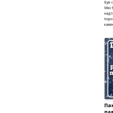
Був 
Мікі
надт
поро
камін
Па
па