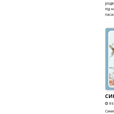
різд
під 
паса
СИ
8 
Сини