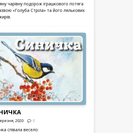
вяну чарівну подорож іграшкового потяга
назвою «Голуба Стріла» та його лялькових
жирів.
НИЧКА
Березня, 2020
0
чка співала весело: