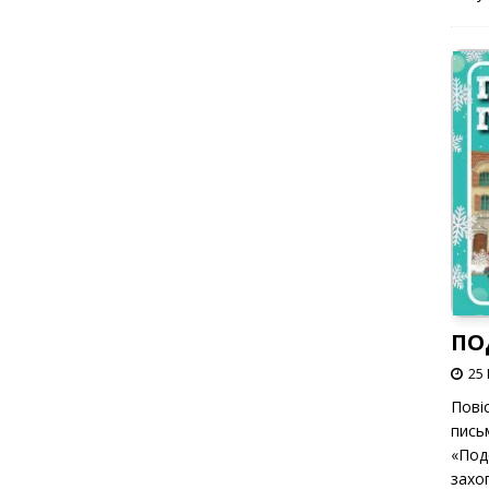
ПО
25 
Пові
пись
«Под
захоп