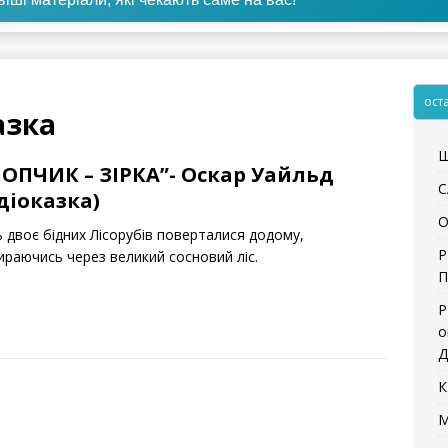
ост
азка
Щ
ОПЧИК – ЗІРКА”- Оскар Уайльд
С
діоказка)
О
ь двоє бідних Лісорубів поверталися додому,
Р
ираючись через великий сосновий ліс.
П
Р
о
Д
К
М