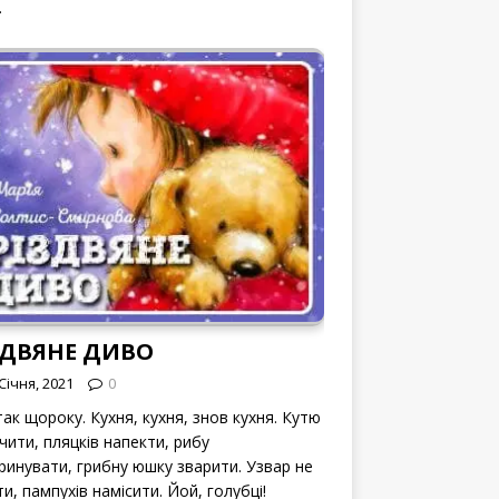
.
ЗДВЯНЕ ДИВО
Січня, 2021
0
ак щороку. Кухня, кухня, знов кухня. Кутю
чити, пляцків напекти, рибу
ринувати, грибну юшку зварити. Узвар не
и, пампухів намісити. Йой, голубці!