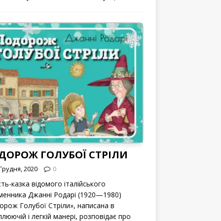
ДОРОЖ ГОЛУБОЇ СТРІЛИ
Грудня, 2020
0
сть-казка відомого італійського
менника Джанні Родарі (1920—1980)
орож Голубої Стріли», написана в
люючій і легкій манері, розповідає про