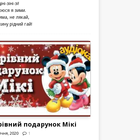
іні-зіні-зі!
оюся я зими.
има, не лякай,
кину рідний гай!
рівний подарунок Мікі
ічня, 2020
1