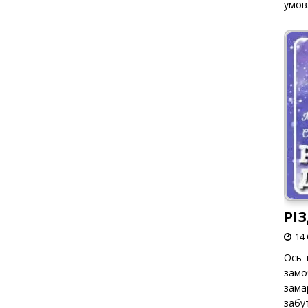
умов
РІ
14 
Ось т
замо
зама
забут