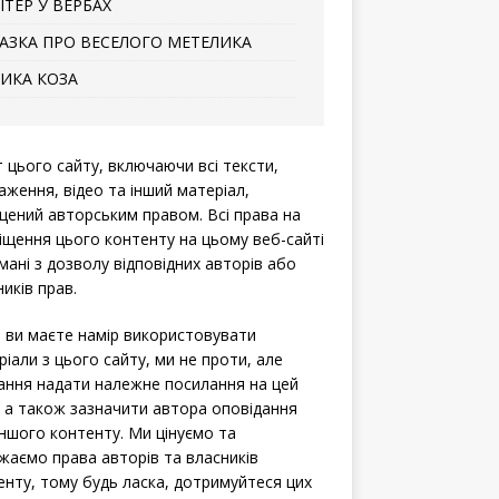
ІТЕР У ВЕРБАХ
АЗКА ПРО ВЕСЕЛОГО МЕТЕЛИКА
ИКА КОЗА
т цього сайту, включаючи всі тексти,
аження, відео та інший матеріал,
щений авторським правом. Всі права на
іщення цього контенту на цьому веб-сайті
мані з дозволу відповідних авторів або
иків прав.
 ви маєте намір використовувати
ріали з цього сайту, ми не проти, але
ання надати належне посилання на цей
, а також зазначити автора оповідання
іншого контенту. Ми цінуємо та
жаємо права авторів та власників
енту, тому будь ласка, дотримуйтеся цих