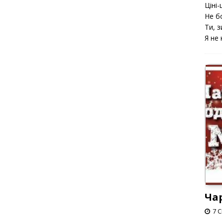
Ціні-ц
Не б
Ти, з
Я не 
Ча
7 С