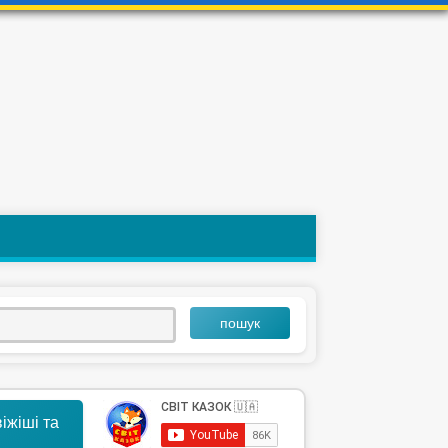
пошук
іжіші та