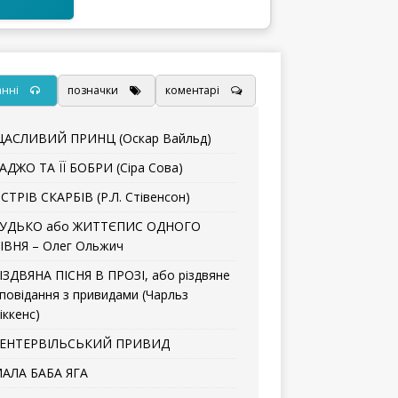
анні
позначки
коментарі
АСЛИВИЙ ПРИНЦ (Оскар Вайльд)
АДЖО ТА ЇЇ БОБРИ (Сіра Сова)
СТРІВ СКАРБІВ (Р.Л. Стівенсон)
УДЬКО або ЖИТТЄПИС ОДНОГО
ІВНЯ – Олег Ольжич
ІЗДВЯНА ПІСНЯ В ПРОЗІ, або різдвяне
повідання з привидами (Чарльз
іккенс)
ЕНТЕРВІЛЬСЬКИЙ ПРИВИД
АЛА БАБА ЯГА