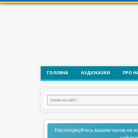
ГОЛОВНА
АУДІОКАЗКИ
ПРО Н
Насолоджуйтесь вашим часом на нашо
найціка