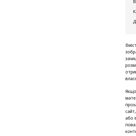
В
К
Д
Вміс
зобр
захи
розм
отри
власн
Якщо
мате
прох
сайт
або 
пова
конт