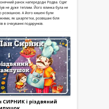
сонячний ранок напередодні Різдва. Одяг
 був не дуже теплим. Його ялинка була не
о розкішною. А його кишені були
жніми, як шкарпетки, розвішані біля
ів в очікуванні подарунків.
н СИРНИК і різдвяний
мпушок