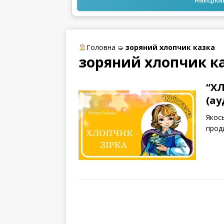
Головна
➭
зоряний хлопчик казка
зоряний хлопчик к
“ХЛ
(ау
Якос
прод