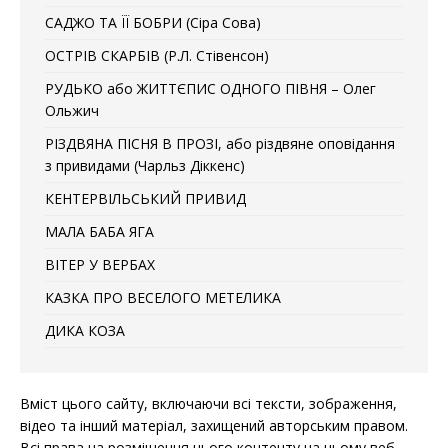
САДЖО ТА ЇЇ БОБРИ (Сіра Сова)
ОСТРІВ СКАРБІВ (Р.Л. Стівенсон)
РУДЬКО або ЖИТТЄПИС ОДНОГО ПІВНЯ – Олег
Ольжич
РІЗДВЯНА ПІСНЯ В ПРОЗІ, або різдвяне оповідання
з привидами (Чарльз Діккенс)
КЕНТЕРВІЛЬСЬКИЙ ПРИВИД
МАЛА БАБА ЯГА
ВІТЕР У ВЕРБАХ
КАЗКА ПРО ВЕСЕЛОГО МЕТЕЛИКА
ДИКА КОЗА
Вміст цього сайту, включаючи всі тексти, зображення,
відео та інший матеріал, захищений авторським правом.
Всі права на розміщення цього контенту на цьому веб-