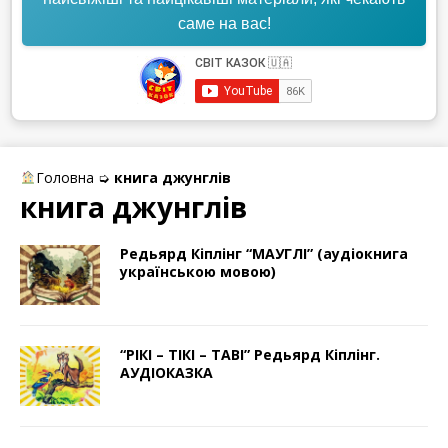
саме на вас!
Головна
➭
книга джунглів
книга джунглів
Редьярд Кіплінг “МАУГЛІ” (аудіокнига
українською мовою)
“РІКІ – ТІКІ – ТАВІ” Редьярд Кіплінг.
АУДІОКАЗКА