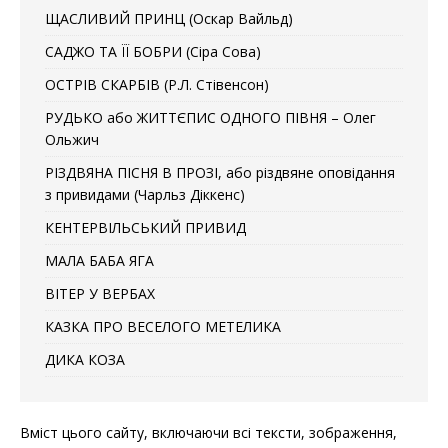
ЩАСЛИВИЙ ПРИНЦ (Оскар Вайльд)
САДЖО ТА ЇЇ БОБРИ (Сіра Сова)
ОСТРІВ СКАРБІВ (Р.Л. Стівенсон)
РУДЬКО або ЖИТТЄПИС ОДНОГО ПІВНЯ – Олег
Ольжич
РІЗДВЯНА ПІСНЯ В ПРОЗІ, або різдвяне оповідання
з привидами (Чарльз Діккенс)
КЕНТЕРВІЛЬСЬКИЙ ПРИВИД
МАЛА БАБА ЯГА
ВІТЕР У ВЕРБАХ
КАЗКА ПРО ВЕСЕЛОГО МЕТЕЛИКА
ДИКА КОЗА
Вміст цього сайту, включаючи всі тексти, зображення,