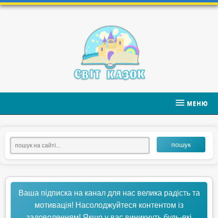
МЕНЮ
пошук
Ваша підписка на канал для нас велика радість та
мотивація! Насолоджуйтеся контентом із
задоволенням! Якщо у вас виникнуть будь-які