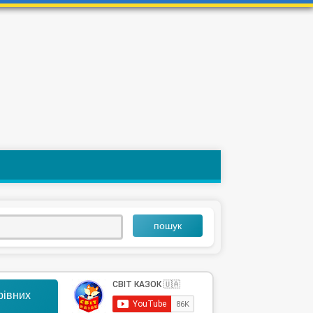
пошук
арівних