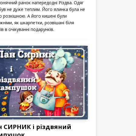
сонячний ранок напередодні Різдва. Одяг
 був не дуже теплим. Його ялинка була не
о розкішною. А його кишені були
жніми, як шкарпетки, розвішані біля
ів в очікуванні подарунків.
н СИРНИК і різдвяний
мпушок