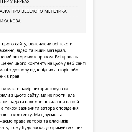
ІТЕР У ВЕРБАХ
АЗКА ПРО ВЕСЕЛОГО МЕТЕЛИКА
ИКА КОЗА
т цього сайту, включаючи всі тексти,
аження, відео та інший матеріал,
щений авторським правом. Всі права на
іщення цього контенту на цьому веб-сайті
мані з дозволу відповідних авторів або
иків прав.
 ви маєте намір використовувати
ріали з цього сайту, ми не проти, але
ання надати належне посилання на цей
, а також зазначити автора оповідання
іншого контенту. Ми цінуємо та
жаємо права авторів та власників
енту, тому будь ласка, дотримуйтеся цих