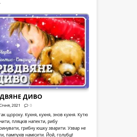
.
ЗДВЯНЕ ДИВО
Січня, 2021
0
ак щороку. Кухня, кухня, знов кухня. Кутю
чити, пляцків напекти, рибу
ринувати, грибну юшку зварити. Узвар не
и, пампухів намісити. Йой, голубці!