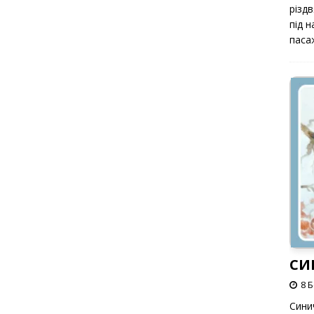
різд
під 
паса
СИ
8 
Сини