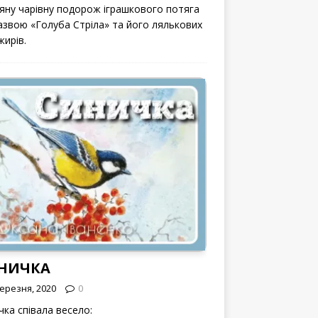
вяну чарівну подорож іграшкового потяга
назвою «Голуба Стріла» та його лялькових
жирів.
НИЧКА
Березня, 2020
0
чка співала весело: