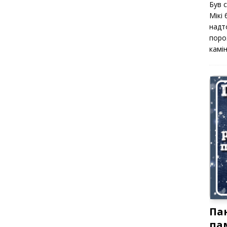
Був 
Мікі
надт
поро
камін
Па
па