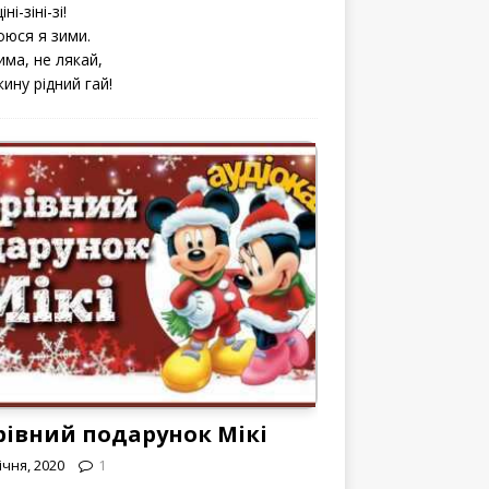
іні-зіні-зі!
оюся я зими.
има, не лякай,
кину рідний гай!
рівний подарунок Мікі
ічня, 2020
1