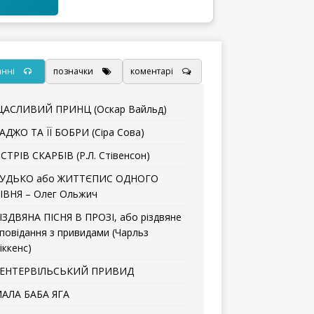
анні
позначки
коментарі
АСЛИВИЙ ПРИНЦ (Оскар Вайльд)
АДЖО ТА ЇЇ БОБРИ (Сіра Сова)
СТРІВ СКАРБІВ (Р.Л. Стівенсон)
УДЬКО або ЖИТТЄПИС ОДНОГО
ІВНЯ – Олег Ольжич
ІЗДВЯНА ПІСНЯ В ПРОЗІ, або різдвяне
повідання з привидами (Чарльз
іккенс)
ЕНТЕРВІЛЬСЬКИЙ ПРИВИД
АЛА БАБА ЯГА