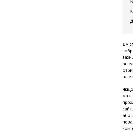
В
К
Д
Вміс
зобр
захи
розм
отри
власн
Якщо
мате
прох
сайт
або 
пова
конт