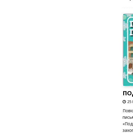
ПО
25 
Пові
пись
«Под
захоп