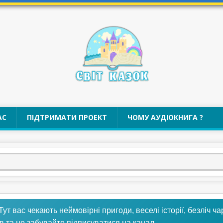
АС
ПІДТРИМАТИ ПРОЕКТ
ЧОМУ АУДІОКНИГА ?
 Тут вас чекають неймовірні пригоди, веселі історії, безліч ч
в та не забувайте підписуватися на канал.