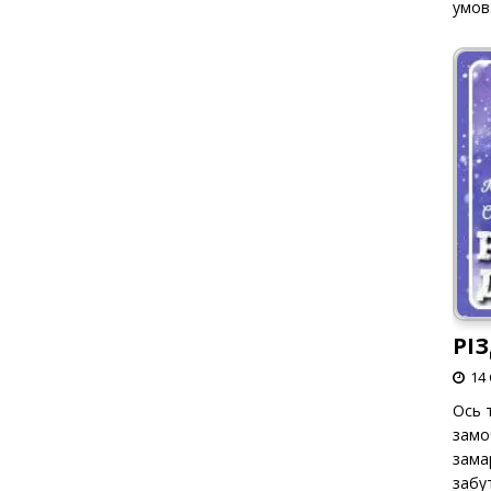
умов
РІ
14 
Ось т
замо
зама
забут