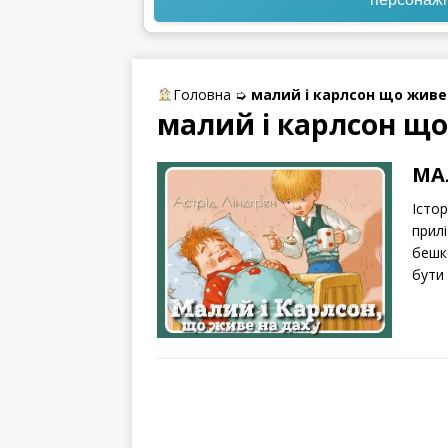
Головна
➭
малий і карлсон що живе
малий і карлсон що
МА
Істо
прил
бешк
бути 