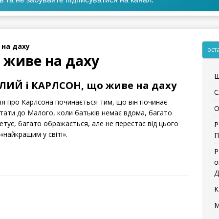
 на даху
ост
 живе на даху
Щ
ЛИЙ і КАРЛСОН, що живе на даху
С
рія пpо Каpлсона починається тим, що він починає
О
ітати до Малого, коли батьків немає вдома, багато
етує, багато ображається, але не перестає від цього
Р
«найкращим у світі».
П
Р
о
Д
К
М