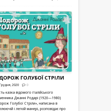
ДОРОЖ ГОЛУБОЇ СТРІЛИ
Грудня, 2020
0
сть-казка відомого італійського
менника Джанні Родарі (1920—1980)
орож Голубої Стріли», написана в
люючій і легкій манері, розповідає про