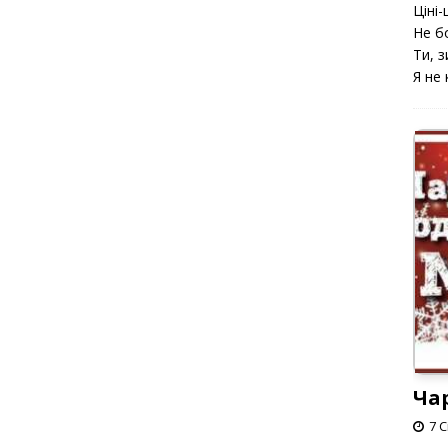
Ціні-ц
Не б
Ти, з
Я не 
Ча
7 С