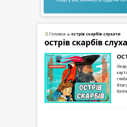
Головна
➭
острів скарбів слухати
острів скарбів слух
ОСТ
Лікар
карт
глиби
Взага
безпе