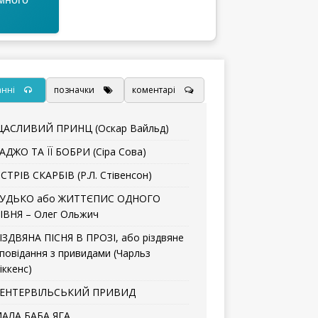
анні
позначки
коментарі
АСЛИВИЙ ПРИНЦ (Оскар Вайльд)
АДЖО ТА ЇЇ БОБРИ (Сіра Сова)
СТРІВ СКАРБІВ (Р.Л. Стівенсон)
УДЬКО або ЖИТТЄПИС ОДНОГО
ІВНЯ – Олег Ольжич
ІЗДВЯНА ПІСНЯ В ПРОЗІ, або різдвяне
повідання з привидами (Чарльз
іккенс)
ЕНТЕРВІЛЬСЬКИЙ ПРИВИД
АЛА БАБА ЯГА