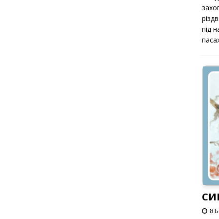
захоп
різд
під 
паса
СИ
8 