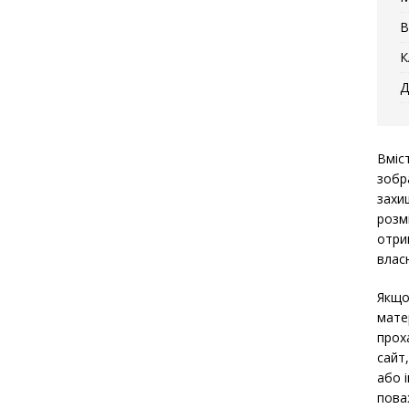
В
К
Д
Вміс
зобр
захи
розм
отри
власн
Якщо
мате
прох
сайт
або 
пова