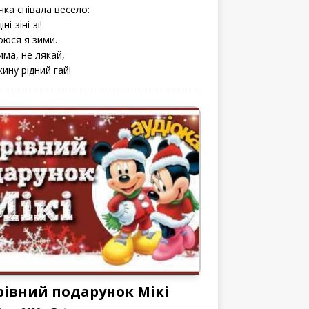
чка співала весело:
іні-зіні-зі!
оюся я зими.
има, не лякай,
кину рідний гай!
рівний подарунок Мікі