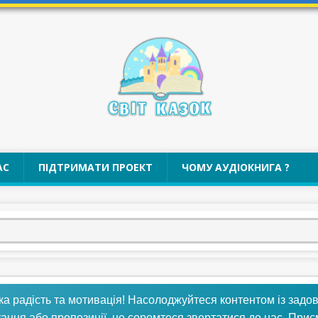
АС
ПІДТРИМАТИ ПРОЕКТ
ЧОМУ АУДІОКНИГА ?
ка радість та мотивація! Насолоджуйтеся контентом із задо
тання або пропозиції, не соромтеся звертатися до нас. При