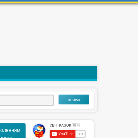
пошук
воленням!
ємного