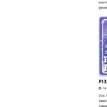
конт
умов
РІ
14 
Ось т
замо
зама