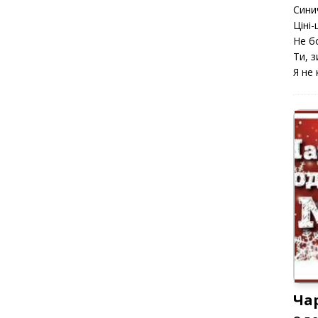
Сини
Ціні-ц
Не б
Ти, з
Я не 
Ча