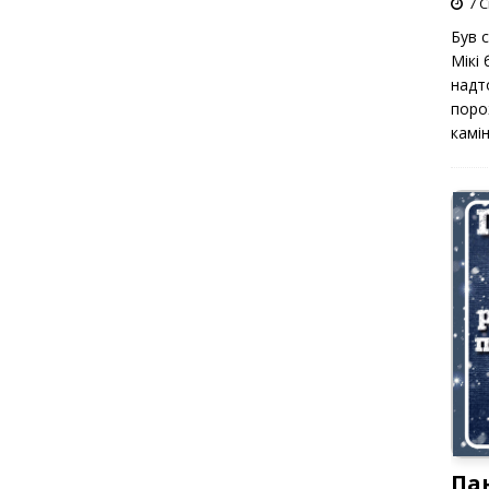
7 С
Був 
Мікі
надт
поро
камін
Па