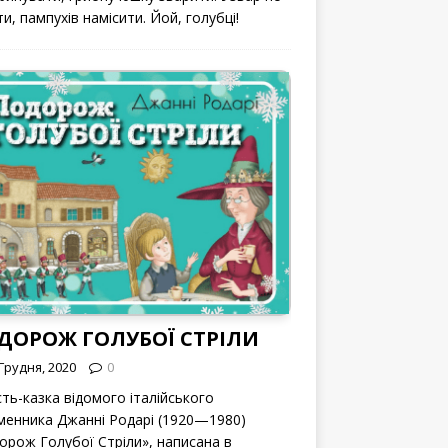
и, пампухів намісити. Йой, голубці!
ДОРОЖ ГОЛУБОЇ СТРІЛИ
Грудня, 2020
0
сть-казка відомого італійського
менника Джанні Родарі (1920—1980)
орож Голубої Стріли», написана в