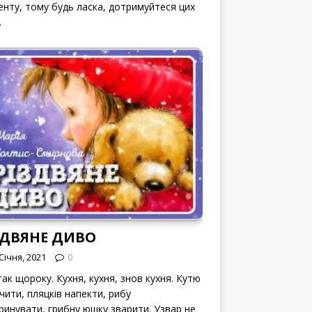
енту, тому будь ласка, дотримуйтеся цих
.
ЗДВЯНЕ ДИВО
Січня, 2021
0
ак щороку. Кухня, кухня, знов кухня. Кутю
чити, пляцків напекти, рибу
ринувати, грибну юшку зварити. Узвар не