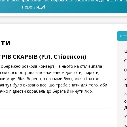
перегляду!
ост
ати
Щ
РІВ СКАРБІВ (Р.Л. Стівенсон)
С
 обережно розкрив конверт, і з нього на стіл випала
О
а якогось острова з позначенням довготи, широти,
ни моря біля берегів, з назвами бухт, мисів і заток.
Р
лі тут було вказано все, що треба знати для того, аби
П
чно підвести корабель до берега й кинути якір.
Р
о
Д
К
М