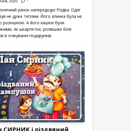
ічня, 2020
1
сонячний ранок напередодні Різдва. Одяг
 був не дуже теплим. Його ялинка була не
о розкішною. А його кишені були
жніми, як шкарпетки, розвішані біля
ів в очікуванні подарунків.
н СИРНИК і різдвяний