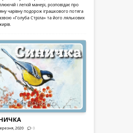
люючій і легкій манері, розповідає про
вяну чарівну подорож іграшкового потяга
назвою «Голуба Стріла» та його лялькових
жирів.
НИЧКА
Березня, 2020
0