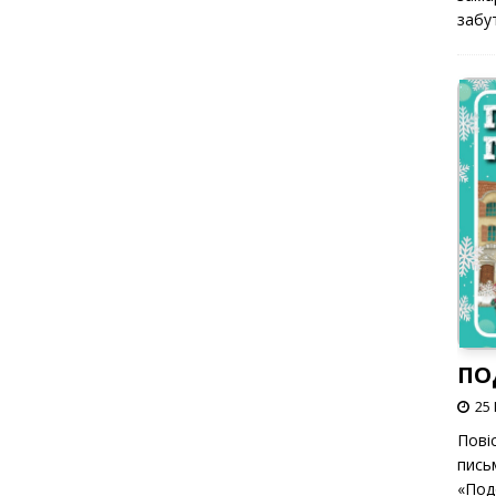
забут
ПО
25 
Пові
пись
«Под