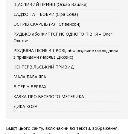
ЩАСЛИВИЙ ПРИНЦ (Оскар Вайльд)
САДЖО ТА ЇЇ БОБРИ (Сіра Сова)
ОСТРІВ СКАРБІВ (Р.Л. Стівенсон)
РУДЬКО або ЖИТТЄПИС ОДНОГО ПІВНЯ – Олег
Ольжич
РІЗДВЯНА ПІСНЯ В ПРОЗІ, або різдвяне оповідання
з привидами (Чарльз Діккенс)
КЕНТЕРВІЛЬСЬКИЙ ПРИВИД
МАЛА БАБА ЯГА
ВІТЕР У ВЕРБАХ
КАЗКА ПРО ВЕСЕЛОГО МЕТЕЛИКА
ДИКА КОЗА
Вміст цього сайту, включаючи всі тексти, зображення,