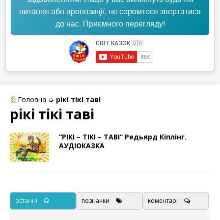
питання або пропозиції, не соромтеся звертатися
до нас. Приємного перегляду!
Головна
➭
рікі тікі таві
рікі тікі таві
“РІКІ – ТІКІ – ТАВІ” Редьярд Кіплінг.
АУДІОКАЗКА
останні
позначки
коментарі