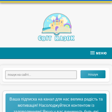
МЕНЮ
пошук
Ваша підписка на канал для нас велика радість та
мотивація! Насолоджуйтеся контентом із
задоволенням! Якщо у вас виникнуть будь-які