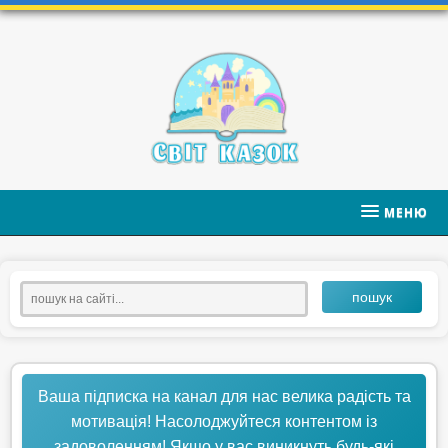
МЕНЮ
пошук
Ваша підписка на канал для нас велика радість та
мотивація! Насолоджуйтеся контентом із
задоволенням! Якщо у вас виникнуть будь-які