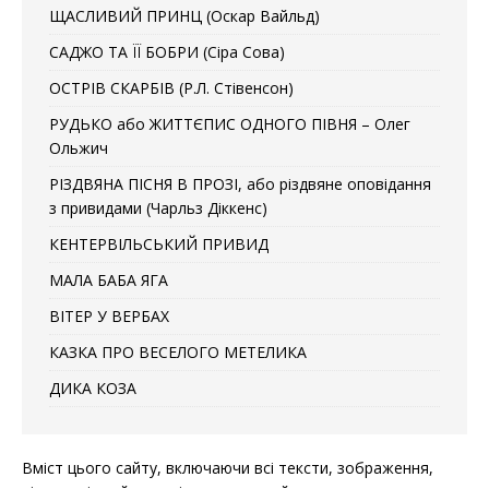
ЩАСЛИВИЙ ПРИНЦ (Оскар Вайльд)
САДЖО ТА ЇЇ БОБРИ (Сіра Сова)
ОСТРІВ СКАРБІВ (Р.Л. Стівенсон)
РУДЬКО або ЖИТТЄПИС ОДНОГО ПІВНЯ – Олег
Ольжич
РІЗДВЯНА ПІСНЯ В ПРОЗІ, або різдвяне оповідання
з привидами (Чарльз Діккенс)
КЕНТЕРВІЛЬСЬКИЙ ПРИВИД
МАЛА БАБА ЯГА
ВІТЕР У ВЕРБАХ
КАЗКА ПРО ВЕСЕЛОГО МЕТЕЛИКА
ДИКА КОЗА
Вміст цього сайту, включаючи всі тексти, зображення,