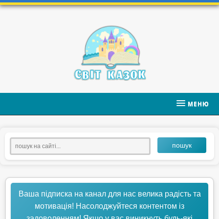
МЕНЮ
пошук
Ваша підписка на канал для нас велика радість та
мотивація! Насолоджуйтеся контентом із
задоволенням! Якщо у вас виникнуть будь-які