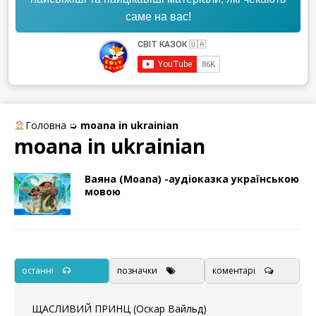
саме на вас!
Головна
➭
moana in ukrainian
moana in ukrainian
Ваяна (Moana) -аудіоказка українською
мовою
останні
позначки
коментарі
ЩАСЛИВИЙ ПРИНЦ (Оскар Вайльд)