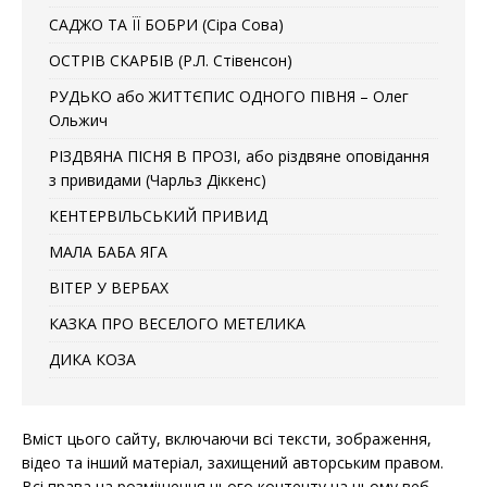
САДЖО ТА ЇЇ БОБРИ (Сіра Сова)
ОСТРІВ СКАРБІВ (Р.Л. Стівенсон)
РУДЬКО або ЖИТТЄПИС ОДНОГО ПІВНЯ – Олег
Ольжич
РІЗДВЯНА ПІСНЯ В ПРОЗІ, або різдвяне оповідання
з привидами (Чарльз Діккенс)
КЕНТЕРВІЛЬСЬКИЙ ПРИВИД
МАЛА БАБА ЯГА
ВІТЕР У ВЕРБАХ
КАЗКА ПРО ВЕСЕЛОГО МЕТЕЛИКА
ДИКА КОЗА
Вміст цього сайту, включаючи всі тексти, зображення,
відео та інший матеріал, захищений авторським правом.
Всі права на розміщення цього контенту на цьому веб-