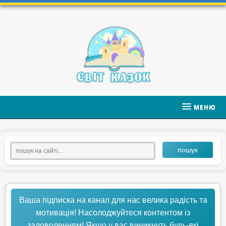
МЕНЮ
пошук
Ваша підписка на канал для нас велика радість та
мотивація! Насолоджуйтеся контентом із
задоволенням! Якщо у вас виникнуть будь-які