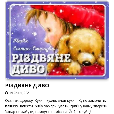
РІЗДВЯНЕ ДИВО
14 Січня, 2021
Ось так щороку. Кухня, кухня, знов кухня. Кутю замочити,
пляцків напекти, рибу замаринувати, грибну юшку зварити.
Узвар не забути, пампухів намісити. Йой, голубці!