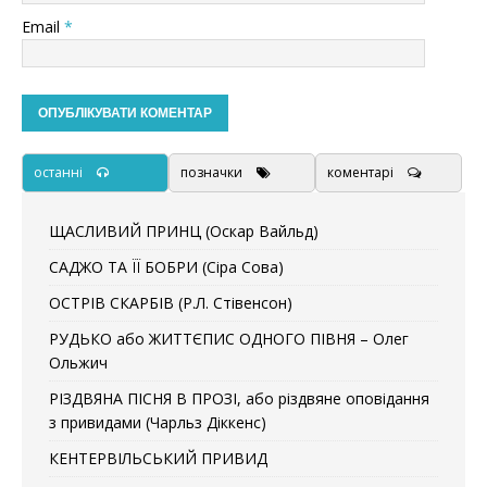
Email
*
останні
позначки
коментарі
ЩАСЛИВИЙ ПРИНЦ (Оскар Вайльд)
САДЖО ТА ЇЇ БОБРИ (Сіра Сова)
ОСТРІВ СКАРБІВ (Р.Л. Стівенсон)
РУДЬКО або ЖИТТЄПИС ОДНОГО ПІВНЯ – Олег
Ольжич
РІЗДВЯНА ПІСНЯ В ПРОЗІ, або різдвяне оповідання
з привидами (Чарльз Діккенс)
КЕНТЕРВІЛЬСЬКИЙ ПРИВИД