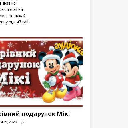
іні-зіні-зі!
оюся я зими.
има, не лякай,
кину рідний гай!
рівний подарунок Мікі
ічня, 2020
1