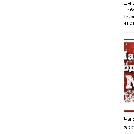
Ціні-ц
Не б
Ти, з
Я не 
Ча
7 С