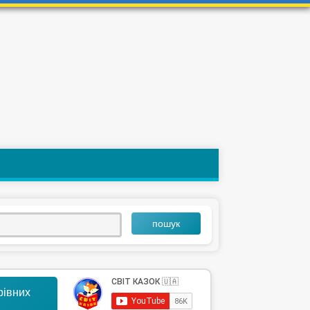
пошук
арівних