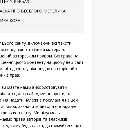
ІТЕР У ВЕРБАХ
АЗКА ПРО ВЕСЕЛОГО МЕТЕЛИКА
ИКА КОЗА
т цього сайту, включаючи всі тексти,
аження, відео та інший матеріал,
щений авторським правом. Всі права на
іщення цього контенту на цьому веб-сайті
мані з дозволу відповідних авторів або
иків прав.
 ви маєте намір використовувати
ріали з цього сайту, ми не проти, але
ання надати належне посилання на цей
, а також зазначити автора оповідання
іншого контенту. Ми цінуємо та
жаємо права авторів та власників
енту, тому будь ласка, дотримуйтеся цих