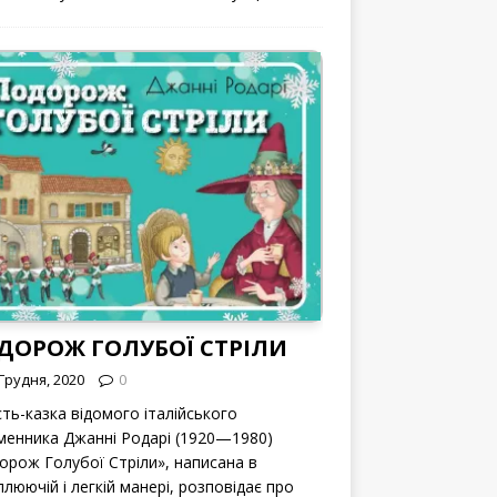
ДОРОЖ ГОЛУБОЇ СТРІЛИ
Грудня, 2020
0
сть-казка відомого італійського
менника Джанні Родарі (1920—1980)
орож Голубої Стріли», написана в
люючій і легкій манері, розповідає про