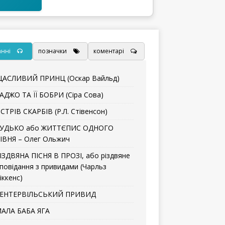
анні
позначки
коментарі
АСЛИВИЙ ПРИНЦ (Оскар Вайльд)
АДЖО ТА ЇЇ БОБРИ (Сіра Сова)
СТРІВ СКАРБІВ (Р.Л. Стівенсон)
УДЬКО або ЖИТТЄПИС ОДНОГО
ІВНЯ – Олег Ольжич
ІЗДВЯНА ПІСНЯ В ПРОЗІ, або різдвяне
повідання з привидами (Чарльз
іккенс)
ЕНТЕРВІЛЬСЬКИЙ ПРИВИД
АЛА БАБА ЯГА