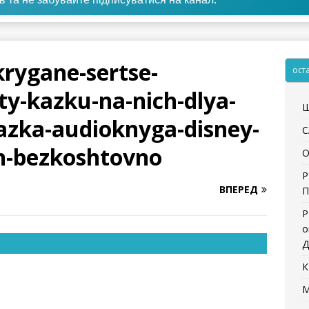
krygane-sertse-
ост
ty-kazku-na-nich-dlya-
Щ
azka-audioknyga-disney-
С
n-bezkoshtovno
О
Р
ВПЕРЕД
П
Р
о
Д
К
М