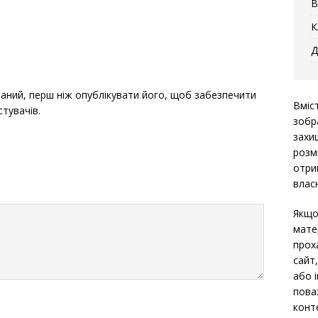
В
К
Д
ний, перш ніж опублікувати його, щоб забезпечити
Вміс
стувачів.
зобр
захи
розм
отри
власн
Якщо
мате
прох
сайт
або 
пова
конт