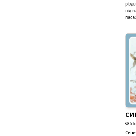
різд
під 
паса
СИ
8 
Сини