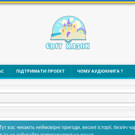
АС
ПІДТРИМАТИ ПРОЕКТ
ЧОМУ АУДІОКНИГА ?
 Тут вас чекають неймовірні пригоди, веселі історії, безліч ч
в та не забувайте підписуватися на канал.