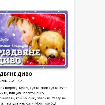
.
ЗДВЯНЕ ДИВО
Січня, 2021
0
ак щороку. Кухня, кухня, знов кухня. Кутю
чити, пляцків напекти, рибу
ринувати, грибну юшку зварити. Узвар не
и, пампухів намісити. Йой, голубці!