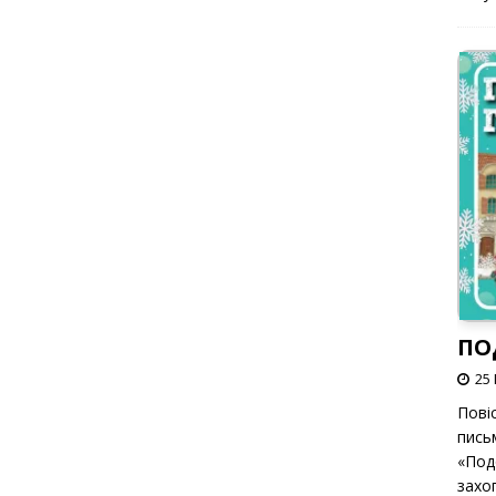
ПО
25 
Пові
пись
«Под
захоп