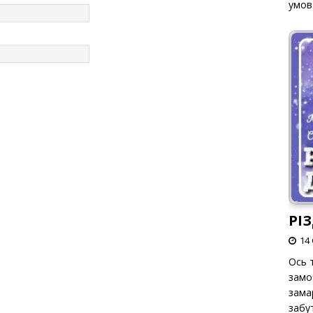
умов
РІ
14 
Ось т
замо
зама
забут