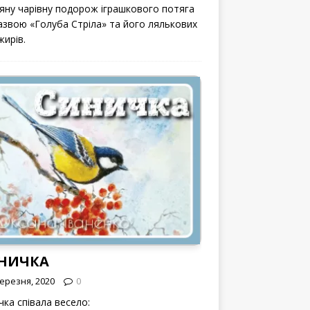
вяну чарівну подорож іграшкового потяга
назвою «Голуба Стріла» та його лялькових
жирів.
НИЧКА
Березня, 2020
0
чка співала весело: