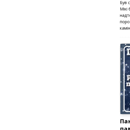
Був 
Мікі
надт
поро
камін
Па
па