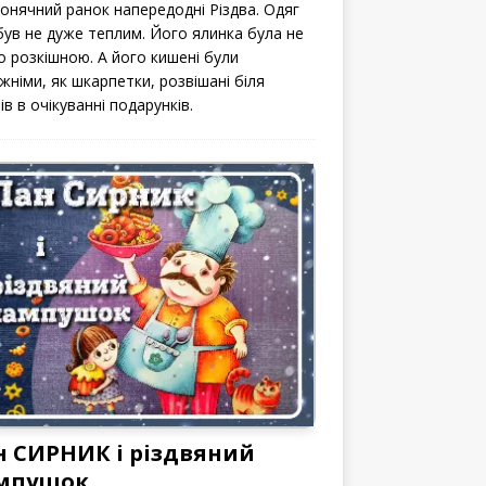
сонячний ранок напередодні Різдва. Одяг
 був не дуже теплим. Його ялинка була не
о розкішною. А його кишені були
жніми, як шкарпетки, розвішані біля
ів в очікуванні подарунків.
н СИРНИК і різдвяний
мпушок