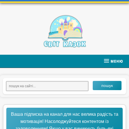
МЕНЮ
пошук
Ваша підписка на канал для нас велика радість та
мотивація! Насолоджуйтеся контентом із
задоволенням! Якщо у вас виникнуть будь-які