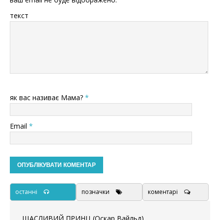
текст
як вас називає Мама?
*
Email
*
останні
позначки
коментарі
ЩАСЛИВИЙ ПРИНЦ (Оскар Вайльд)