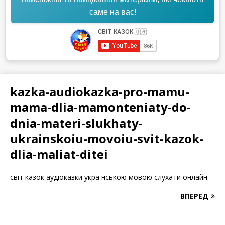
саме на вас!
kazka-audiokazka-pro-mamu-
mama-dlia-mamonteniaty-do-
dnia-materi-slukhaty-
ukrainskoiu-movoiu-svit-kazok-
dlia-maliat-ditei
світ казок аудіоказки українською мовою слухати онлайн.
ВПЕРЕД