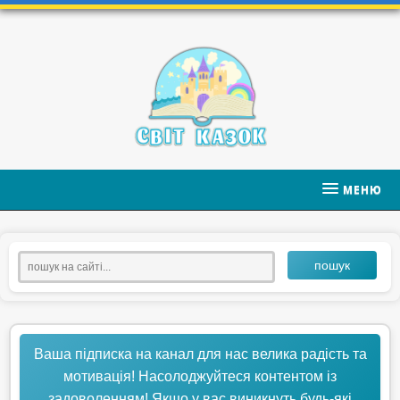
МЕНЮ
пошук
Ваша підписка на канал для нас велика радість та
мотивація! Насолоджуйтеся контентом із
задоволенням! Якщо у вас виникнуть будь-які