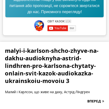
питання або пропозиції, не соромтеся звертатися
до нас. Приємного перегляду!
malyi-i-karlson-shcho-zhyve-na-
dakhu-audioknyha-astrid-
lindhren-pro-karlsona-chytaty-
onlain-svit-kazok-audiokazka-
ukrainskoiu-movoiu 3
Малий і Карлсон, що живе на даху, Астрід ЛІндгрен
ВПЕРЕД