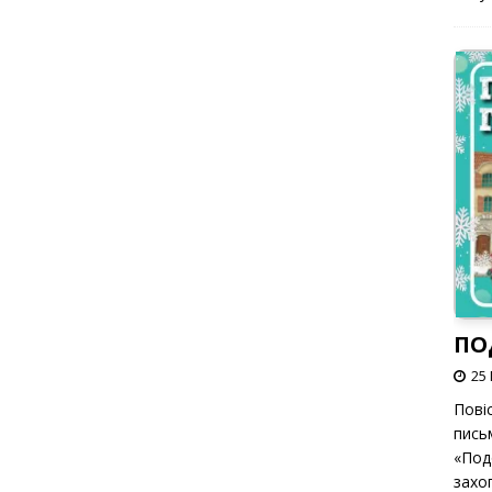
ПО
25 
Пові
пись
«Под
захоп