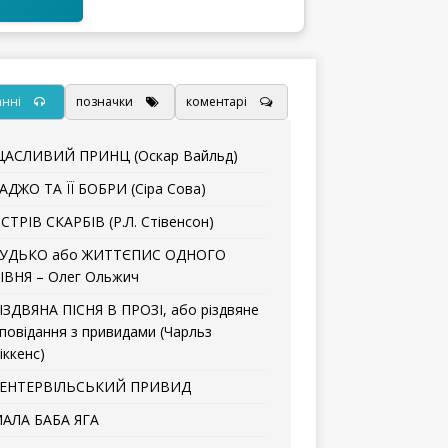
анні
позначки
коментарі
АСЛИВИЙ ПРИНЦ (Оскар Вайльд)
АДЖО ТА ЇЇ БОБРИ (Сіра Сова)
СТРІВ СКАРБІВ (Р.Л. Стівенсон)
УДЬКО або ЖИТТЄПИС ОДНОГО
ІВНЯ – Олег Ольжич
ІЗДВЯНА ПІСНЯ В ПРОЗІ, або різдвяне
повідання з привидами (Чарльз
іккенс)
ЕНТЕРВІЛЬСЬКИЙ ПРИВИД
АЛА БАБА ЯГА