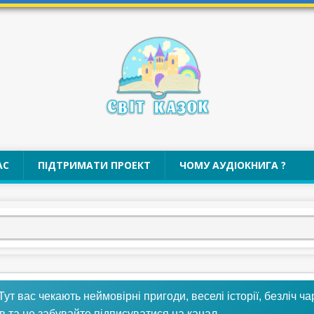
АС
ПІДТРИМАТИ ПРОЕКТ
ЧОМУ АУДІОКНИГА ?
 Тут вас чекають неймовірні пригоди, веселі історії, безліч ч
в та не забувайте підписуватися на канал.