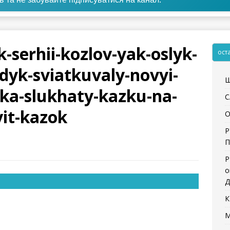
k-serhii-kozlov-yak-oslyk-
ост
dyk-sviatkuvaly-novyi-
Щ
zka-slukhaty-kazku-na-
С
vit-kazok
О
Р
П
Р
о
Д
К
М