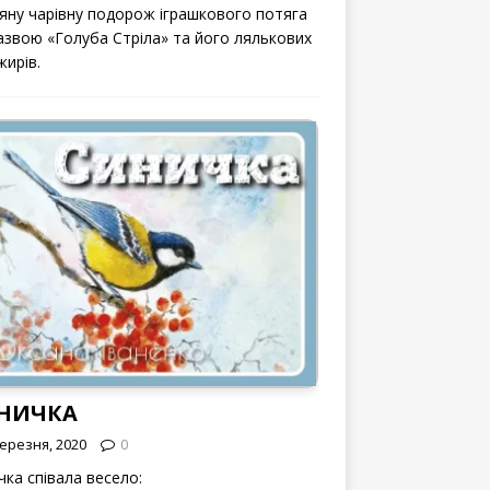
вяну чарівну подорож іграшкового потяга
назвою «Голуба Стріла» та його лялькових
жирів.
НИЧКА
Березня, 2020
0
чка співала весело: