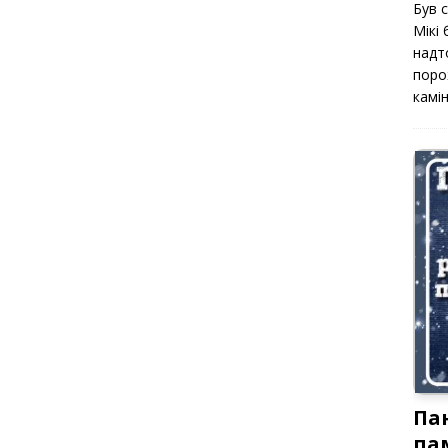
Був 
Мікі
надт
поро
камін
Па
па