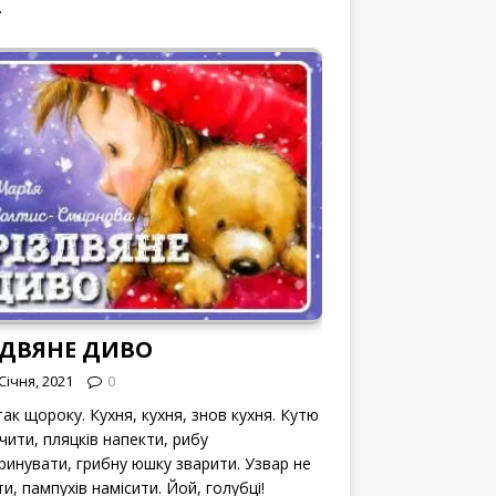
.
ЗДВЯНЕ ДИВО
Січня, 2021
0
ак щороку. Кухня, кухня, знов кухня. Кутю
чити, пляцків напекти, рибу
ринувати, грибну юшку зварити. Узвар не
и, пампухів намісити. Йой, голубці!