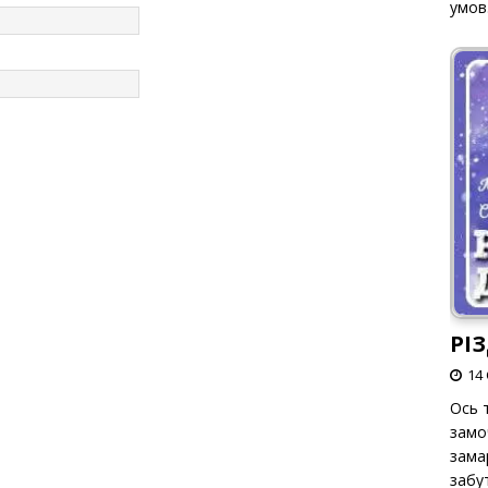
умов
РІ
14 
Ось т
замо
зама
забут