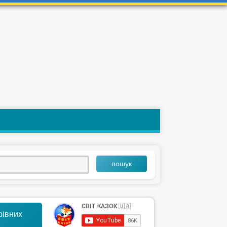
пошук
арівних