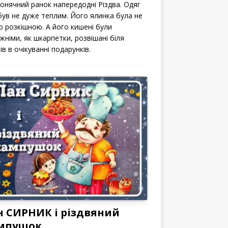
сонячний ранок напередодні Різдва. Одяг
 був не дуже теплим. Його ялинка була не
о розкішною. А його кишені були
жніми, як шкарпетки, розвішані біля
ів в очікуванні подарунків.
н СИРНИК і різдвяний
мпушок