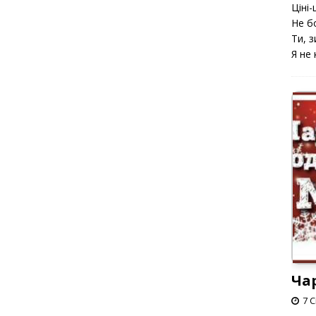
Ціні-ц
Не б
Ти, з
Я не 
Ча
7 С