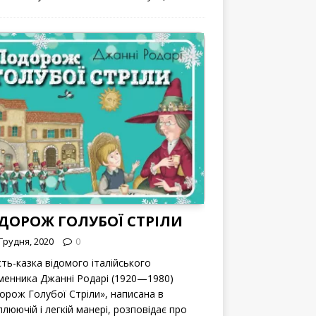
ДОРОЖ ГОЛУБОЇ СТРІЛИ
Грудня, 2020
0
сть-казка відомого італійського
менника Джанні Родарі (1920—1980)
орож Голубої Стріли», написана в
люючій і легкій манері, розповідає про