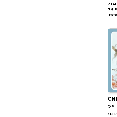
різд
під 
паса
СИ
8 
Сини