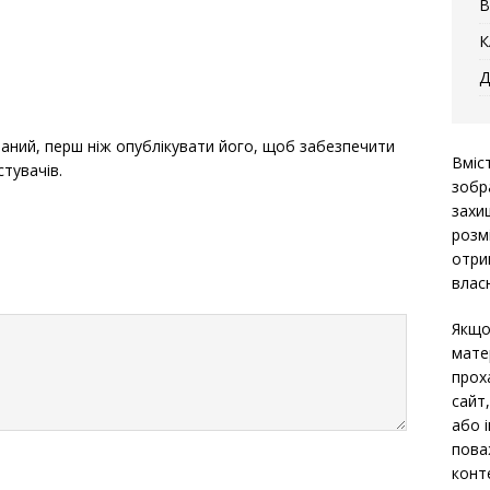
В
К
Д
ний, перш ніж опублікувати його, щоб забезпечити
Вміс
стувачів.
зобр
захи
розм
отри
власн
Якщо
мате
прох
сайт
або 
пова
конт