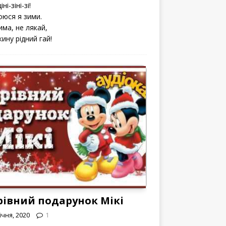
іні-зіні-зі!
оюся я зими.
има, не лякай,
кину рідний гай!
рівний подарунок Мікі
ічня, 2020
1