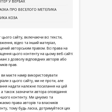
ІТЕР У ВЕРБАХ
АЗКА ПРО ВЕСЕЛОГО МЕТЕЛИКА
ИКА КОЗА
т цього сайту, включаючи всі тексти,
аження, відео та інший матеріал,
щений авторським правом. Всі права на
іщення цього контенту на цьому веб-сайті
мані з дозволу відповідних авторів або
иків прав.
 ви маєте намір використовувати
ріали з цього сайту, ми не проти, але
ання надати належне посилання на цей
, а також зазначити автора оповідання
іншого контенту. Ми цінуємо та
жаємо права авторів та власників
енту, тому будь ласка, дотримуйтеся цих