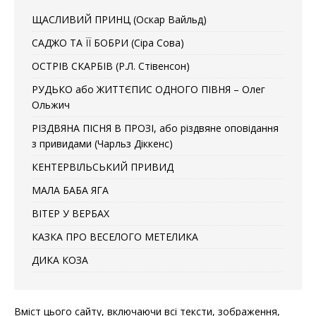
ЩАСЛИВИЙ ПРИНЦ (Оскар Вайльд)
САДЖО ТА ЇЇ БОБРИ (Сіра Сова)
ОСТРІВ СКАРБІВ (Р.Л. Стівенсон)
РУДЬКО або ЖИТТЄПИС ОДНОГО ПІВНЯ – Олег
Ольжич
РІЗДВЯНА ПІСНЯ В ПРОЗІ, або різдвяне оповідання
з привидами (Чарльз Діккенс)
КЕНТЕРВІЛЬСЬКИЙ ПРИВИД
МАЛА БАБА ЯГА
ВІТЕР У ВЕРБАХ
КАЗКА ПРО ВЕСЕЛОГО МЕТЕЛИКА
ДИКА КОЗА
Вміст цього сайту, включаючи всі тексти, зображення,