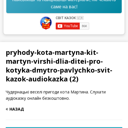
саме на вас!
pryhody-kota-martyna-kit-
martyn-virshi-dlia-ditei-pro-
kotyka-dmytro-pavlychko-svit-
kazok-audiokazka (2)
Чудернацькі веселі пригоди кота Мартина. Слухати
аудіоказку онлайн безкоштовно.
НАЗАД