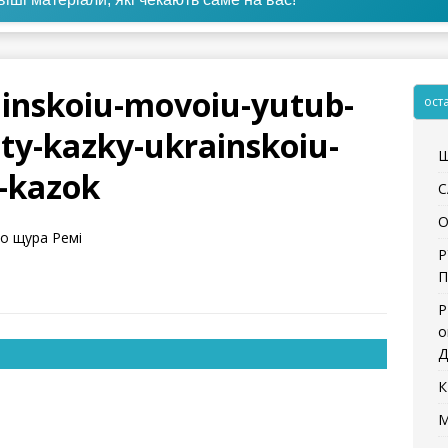
ainskoiu-movoiu-yutub-
ост
ty-kazky-ukrainskoiu-
Щ
t-kazok
С
О
о щура Ремі
Р
П
Р
о
Д
К
М