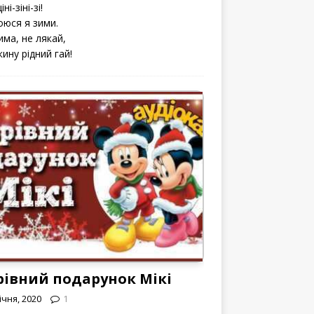
іні-зіні-зі!
оюся я зими.
има, не лякай,
кину рідний гай!
рівний подарунок Мікі
ічня, 2020
1