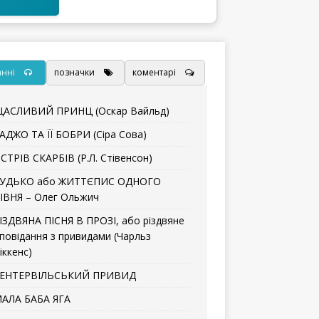
анні
позначки
коментарі
АСЛИВИЙ ПРИНЦ (Оскар Вайльд)
АДЖО ТА ЇЇ БОБРИ (Сіра Сова)
СТРІВ СКАРБІВ (Р.Л. Стівенсон)
УДЬКО або ЖИТТЄПИС ОДНОГО
ІВНЯ – Олег Ольжич
ІЗДВЯНА ПІСНЯ В ПРОЗІ, або різдвяне
повідання з привидами (Чарльз
іккенс)
ЕНТЕРВІЛЬСЬКИЙ ПРИВИД
АЛА БАБА ЯГА