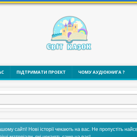
АС
ПІДТРИМАТИ ПРОЕКТ
ЧОМУ АУДІОКНИГА ?
му сайті! Нові історії чекають на вас. Не пропустіть найсв
віші матеріали, які чекають саме на вас!