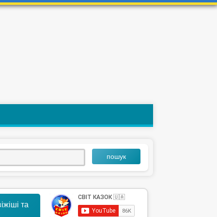
пошук
іжіші та