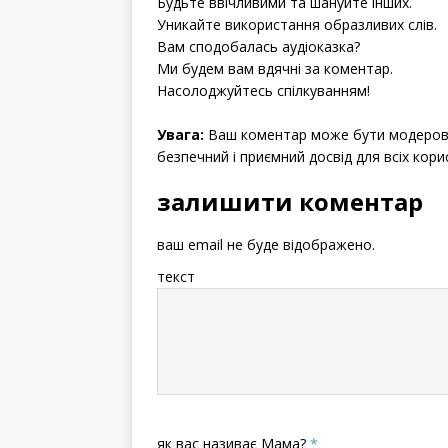
Будьте ввічливими та шануйте інших.
Уникайте використання образливих слів.
Вам сподобалась аудіоказка?
Ми будем вам вдячні за коментар.
Насолоджуйтесь спілкуванням!
Увага:
Ваш коментар може бути модерова
безпечний і приємний досвід для всіх кори
залишити коментар
ваш email не буде відображено.
текст
як вас називає Мама?
*