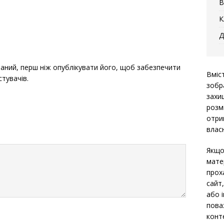
В
К
Д
ний, перш ніж опублікувати його, щоб забезпечити
Вміс
стувачів.
зобр
захи
розм
отри
власн
Якщо
мате
прох
сайт
або 
пова
конт