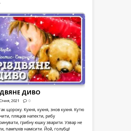
.
ЗДВЯНЕ ДИВО
Січня, 2021
0
ак щороку. Кухня, кухня, знов кухня. Кутю
чити, пляцків напекти, рибу
ринувати, грибну юшку зварити. Узвар не
и, пампухів намісити. Йой, голубці!