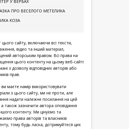
ІТЕР У ВЕРБАХ
АЗКА ПРО ВЕСЕЛОГО МЕТЕЛИКА
ИКА КОЗА
т цього сайту, включаючи всі тексти,
аження, відео та інший матеріал,
щений авторським правом. Всі права на
іщення цього контенту на цьому веб-сайті
мані з дозволу відповідних авторів або
иків прав.
 ви маєте намір використовувати
ріали з цього сайту, ми не проти, але
ання надати належне посилання на цей
, а також зазначити автора оповідання
іншого контенту. Ми цінуємо та
жаємо права авторів та власників
енту, тому будь ласка, дотримуйтеся цих