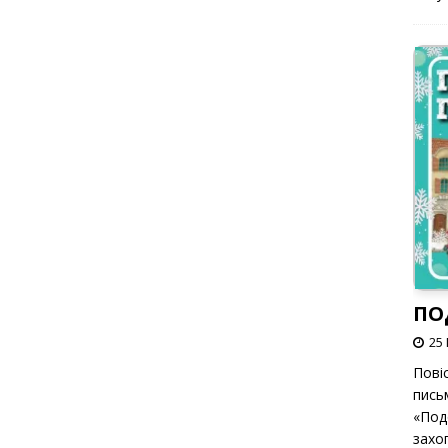
ПО
25 
Пові
пись
«Под
захоп