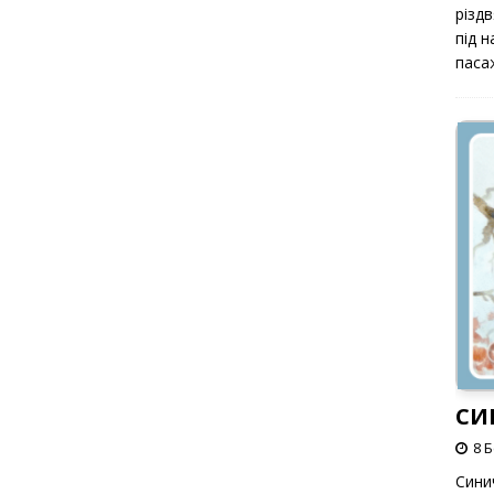
різд
під 
паса
СИ
8 
Сини