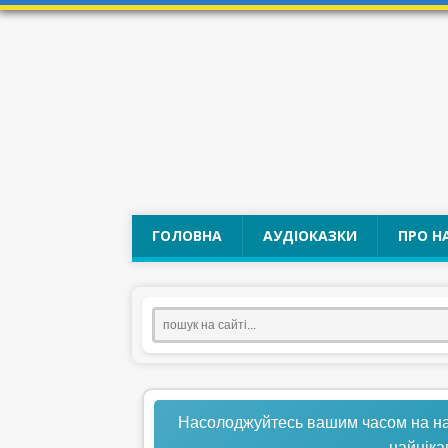
ГОЛОВНА
АУДІОКАЗКИ
ПРО Н
Насолоджуйтесь вашим часом на нашо
найціка