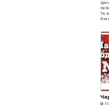
Ціні-ц
Не б
Ти, з
Я не 
Ча
7 С