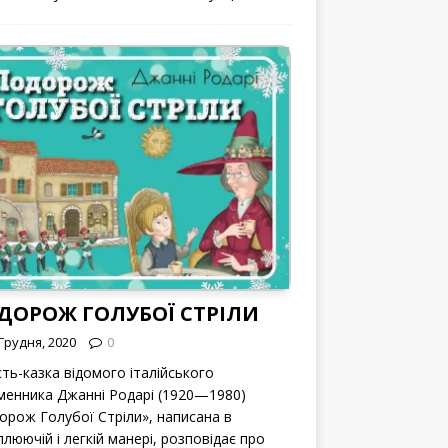
ДОРОЖ ГОЛУБОЇ СТРІЛИ
Грудня, 2020
0
сть-казка відомого італійського
менника Джанні Родарі (1920—1980)
орож Голубої Стріли», написана в
люючій і легкій манері, розповідає про