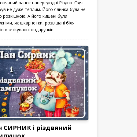
сонячний ранок напередодні Різдва. Одяг
 був не дуже теплим. Його ялинка була не
о розкішною. А його кишені були
жніми, як шкарпетки, розвішані біля
ів в очікуванні подарунків.
н СИРНИК і різдвяний
мпушок