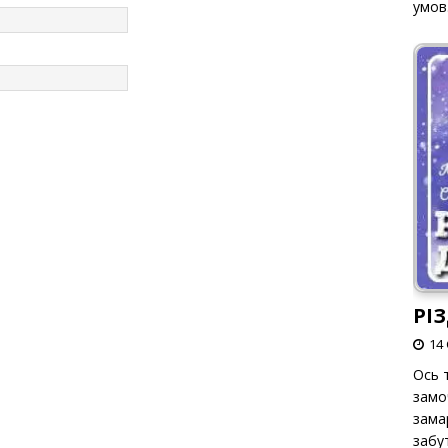
умов
РІ
14 
Ось т
замо
зама
забут