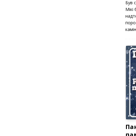
Був 
Мікі
надт
поро
камін
Па
па