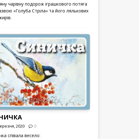
вяну чарівну подорож іграшкового потяга
назвою «Голуба Стріла» та його лялькових
жирів.
НИЧКА
Березня, 2020
0
чка співала весело: