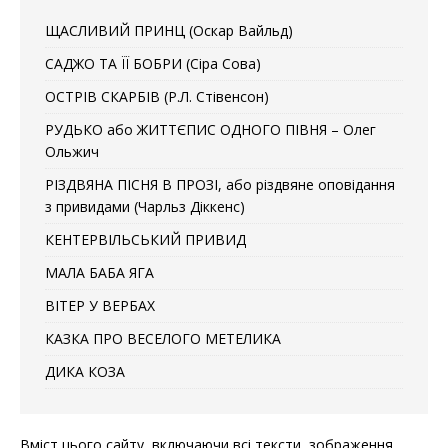
ЩАСЛИВИЙ ПРИНЦ (Оскар Вайльд)
САДЖО ТА ЇЇ БОБРИ (Сіра Сова)
ОСТРІВ СКАРБІВ (Р.Л. Стівенсон)
РУДЬКО або ЖИТТЄПИС ОДНОГО ПІВНЯ – Олег
Ольжич
РІЗДВЯНА ПІСНЯ В ПРОЗІ, або різдвяне оповідання
з привидами (Чарльз Діккенс)
КЕНТЕРВІЛЬСЬКИЙ ПРИВИД
МАЛА БАБА ЯГА
ВІТЕР У ВЕРБАХ
КАЗКА ПРО ВЕСЕЛОГО МЕТЕЛИКА
ДИКА КОЗА
Вміст цього сайту, включаючи всі тексти, зображення,