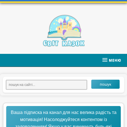
МЕНЮ
пошук
Ваша підписка на канал для нас велика радість та
мотивація! Насолоджуйтеся контентом із
задоволенням! Якщо у вас виникнуть будь-які