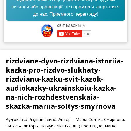
питання або пропозиції, не соромтеся звертатися
до нас. Приємного перегляду!
rizdviane-dyvo-rizdviana-istoriia-
kazka-pro-rizdvo-slukhaty-
rizdvianu-kazku-svit-kazok-
audiokazky-ukrainskoiu-kazka-
na-nich-rozhdestvenskaia-
skazka-mariia-soltys-smyrnova
Аудіоказка Різдвяне диво. Автор – Марія Солтис-Смирнова.
Читає – Вікторія Ткачук (Віка Віківна) про Різдво, магія