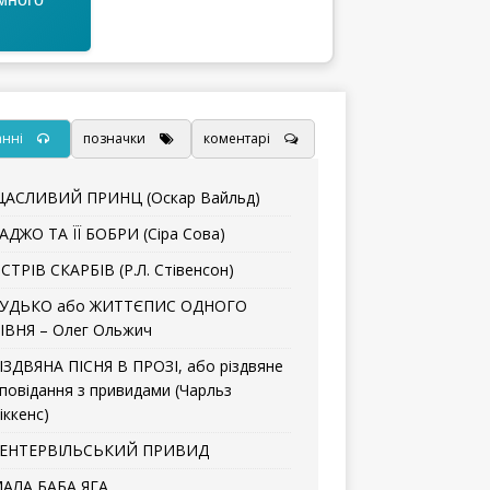
анні
позначки
коментарі
АСЛИВИЙ ПРИНЦ (Оскар Вайльд)
АДЖО ТА ЇЇ БОБРИ (Сіра Сова)
СТРІВ СКАРБІВ (Р.Л. Стівенсон)
УДЬКО або ЖИТТЄПИС ОДНОГО
ІВНЯ – Олег Ольжич
ІЗДВЯНА ПІСНЯ В ПРОЗІ, або різдвяне
повідання з привидами (Чарльз
іккенс)
ЕНТЕРВІЛЬСЬКИЙ ПРИВИД
АЛА БАБА ЯГА