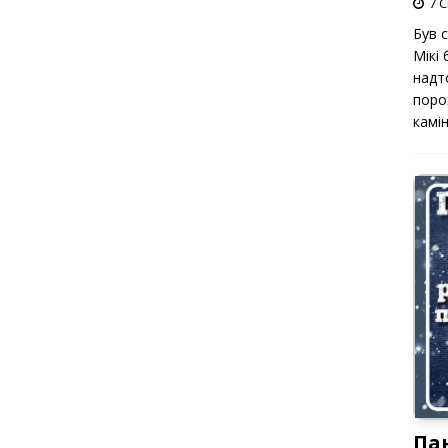
7 С
Був 
Мікі
надт
поро
камін
Па