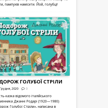
и, пампухів намісити. Йой, голубці!
ДОРОЖ ГОЛУБОЇ СТРІЛИ
Грудня, 2020
0
сть-казка відомого італійського
менника Джанні Родарі (1920—1980)
орож Голубої Стріли», написана в