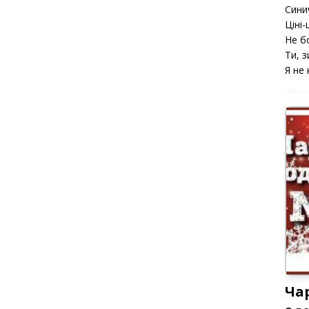
Сини
Ціні-ц
Не б
Ти, з
Я не 
Ча