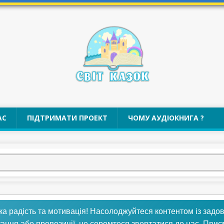
АС
ПІДТРИМАТИ ПРОЕКТ
ЧОМУ АУДІОКНИГА ?
ка радість та мотивація! Насолоджуйтеся контентом із задо
тання або пропозиції, не соромтеся звертатися до нас. При