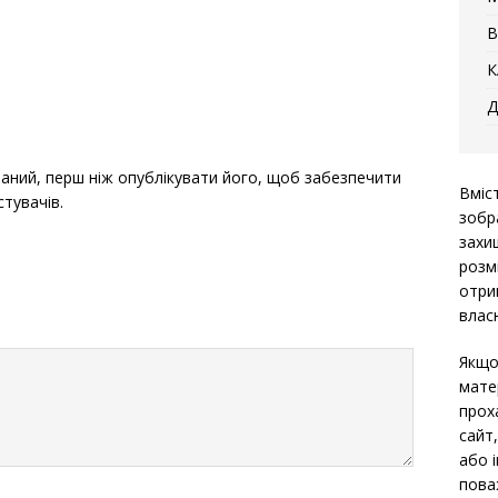
В
К
Д
ний, перш ніж опублікувати його, щоб забезпечити
Вміс
стувачів.
зобр
захи
розм
отри
власн
Якщо
мате
прох
сайт
або 
пова