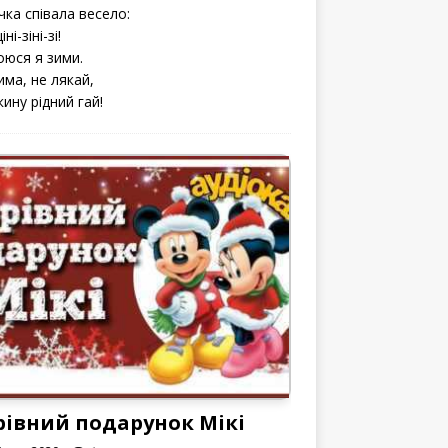
чка співала весело:
іні-зіні-зі!
оюся я зими.
има, не лякай,
кину рідний гай!
рівний подарунок Мікі