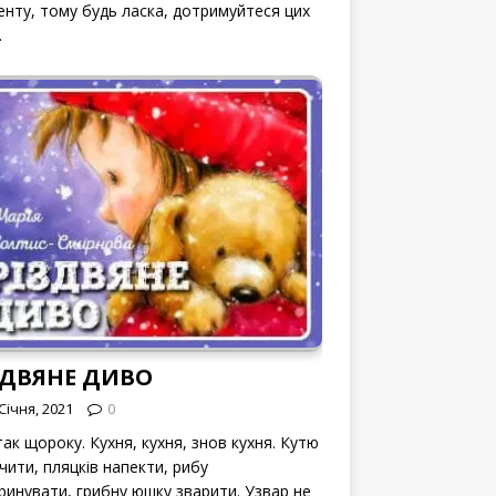
енту, тому будь ласка, дотримуйтеся цих
.
ЗДВЯНЕ ДИВО
Січня, 2021
0
ак щороку. Кухня, кухня, знов кухня. Кутю
чити, пляцків напекти, рибу
ринувати, грибну юшку зварити. Узвар не