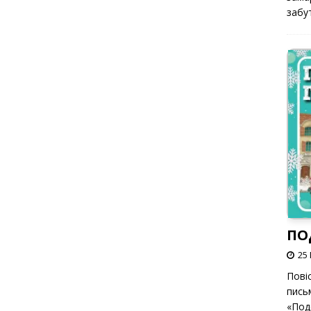
забут
ПО
25 
Пові
пись
«Под