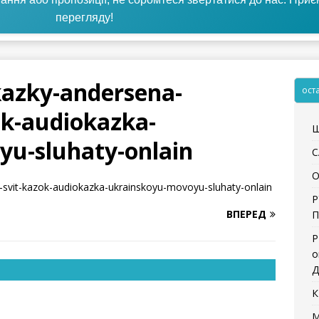
перегляду!
kazky-andersena-
ост
ok-audiokazka-
Щ
u-sluhaty-onlain
С
О
-svit-kazok-audiokazka-ukrainskoyu-movoyu-sluhaty-onlain
Р
ВПЕРЕД
П
Р
о
Д
К
М