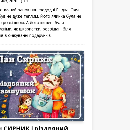
ічня, 2020
1
сонячний ранок напередодні Різдва. Одяг
 був не дуже теплим. Його ялинка була не
о розкішною. А його кишені були
жніми, як шкарпетки, розвішані біля
ів в очікуванні подарунків.
н СИРНИК і різдвяний