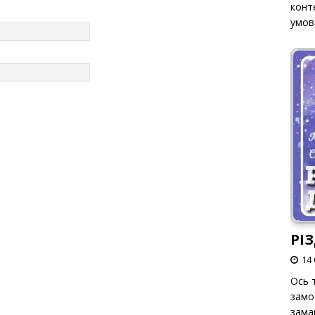
конт
умов
РІ
14 
Ось т
замо
зама