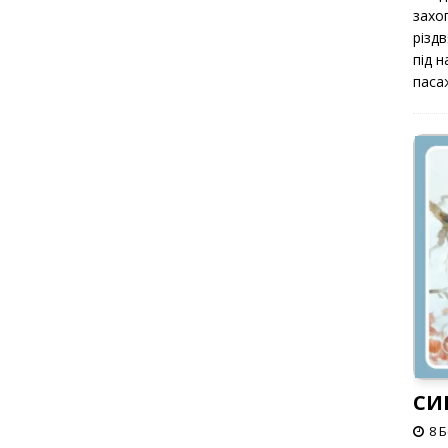
захоп
різд
під 
паса
СИ
8 