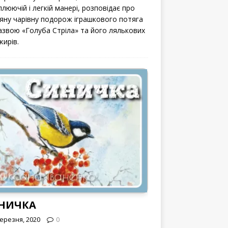
люючій і легкій манері, розповідає про
вяну чарівну подорож іграшкового потяга
назвою «Голуба Стріла» та його лялькових
жирів.
НИЧКА
Березня, 2020
0