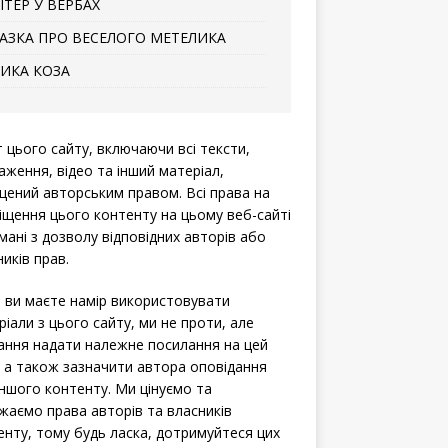
ІТЕР У ВЕРБАХ
АЗКА ПРО ВЕСЕЛОГО МЕТЕЛИКА
ИКА КОЗА
т цього сайту, включаючи всі тексти,
аження, відео та інший матеріал,
щений авторським правом. Всі права на
іщення цього контенту на цьому веб-сайті
мані з дозволу відповідних авторів або
иків прав.
 ви маєте намір використовувати
ріали з цього сайту, ми не проти, але
ання надати належне посилання на цей
, а також зазначити автора оповідання
іншого контенту. Ми цінуємо та
жаємо права авторів та власників
енту, тому будь ласка, дотримуйтеся цих