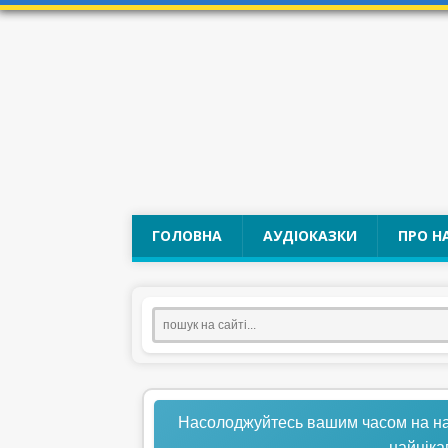
ГОЛОВНА
АУДІОКАЗКИ
ПРО Н
Насолоджуйтесь вашим часом на нашо
найціка