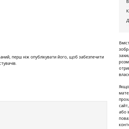
В
К
Д
Вміс
зобр
захи
ний, перш ніж опублікувати його, щоб забезпечити
розм
стувачів.
отри
власн
Якщо
мате
прох
сайт
або 
пова
конт