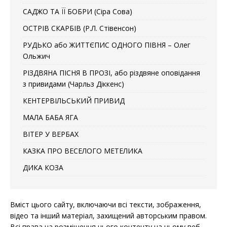
САДЖО ТА ЇЇ БОБРИ (Сіра Сова)
ОСТРІВ СКАРБІВ (Р.Л. Стівенсон)
РУДЬКО або ЖИТТЄПИС ОДНОГО ПІВНЯ – Олег
Ольжич
РІЗДВЯНА ПІСНЯ В ПРОЗІ, або різдвяне оповідання
з привидами (Чарльз Діккенс)
КЕНТЕРВІЛЬСЬКИЙ ПРИВИД
МАЛА БАБА ЯГА
ВІТЕР У ВЕРБАХ
КАЗКА ПРО ВЕСЕЛОГО МЕТЕЛИКА
ДИКА КОЗА
Вміст цього сайту, включаючи всі тексти, зображення,
відео та інший матеріал, захищений авторським правом.
Всі права на розміщення цього контенту на цьому веб-