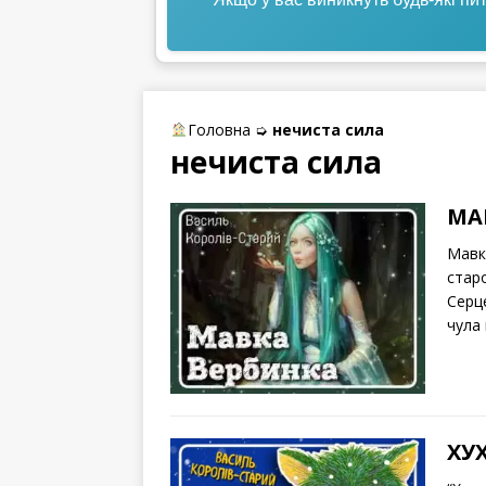
Головна
➭
нечиста сила
нечиста сила
МА
Мавк
стар
Серце
чула 
ХУ