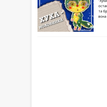
“Хух
оста
та бр
вон