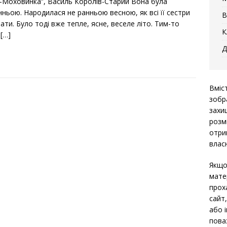
а-Моховинка”, Василь Королів-Старий Вона була
нньою. Народилася не ранньою весною, як всі її сестри
В
ати. Було тоді вже тепле, ясне, веселе літо. Тим-то
К
а
[…]
Д
Вміс
зобр
захи
розм
отри
власн
Якщо
мате
прох
сайт
або 
пова