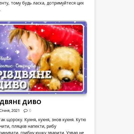
енту, тому будь ласка, дотримуйтеся цих
.
ЗДВЯНЕ ДИВО
Січня, 2021
0
ак щороку. Кухня, кухня, знов кухня. Кутю
чити, пляцків напекти, рибу
ринувати, грибну юшку зварити. Узвар не