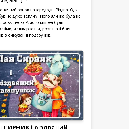
ічня, 2020
1
сонячний ранок напередодні Різдва. Одяг
 був не дуже теплим. Його ялинка була не
о розкішною. А його кишені були
жніми, як шкарпетки, розвішані біля
ів в очікуванні подарунків.
н СИРНИК і різдвяний