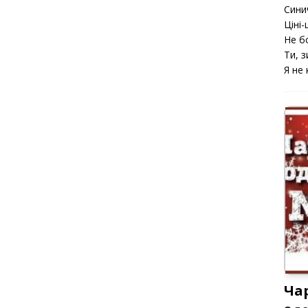
Сини
Ціні-ц
Не б
Ти, з
Я не 
Ча