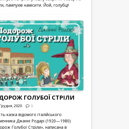
и, пампухів намісити. Йой, голубці!
ДОРОЖ ГОЛУБОЇ СТРІЛИ
Грудня, 2020
0
сть-казка відомого італійського
менника Джанні Родарі (1920—1980)
орож Голубої Стріли», написана в