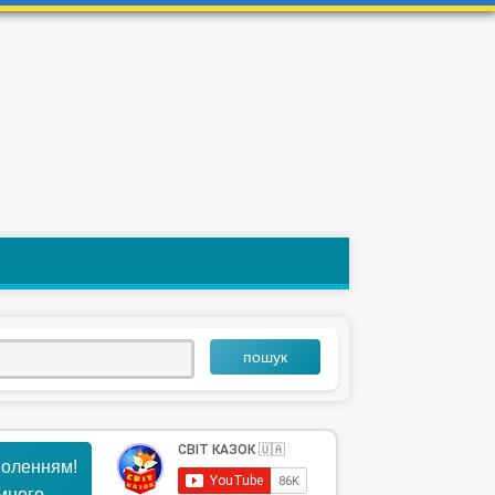
пошук
воленням!
ємного