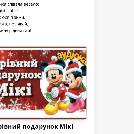
чка співала весело:
іні-зіні-зі!
оюся я зими.
има, не лякай,
кину рідний гай!
рівний подарунок Мікі