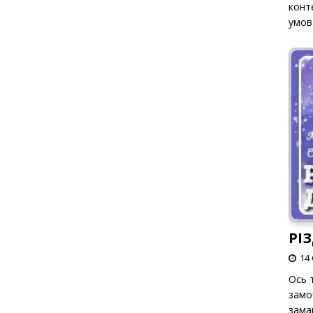
конт
умов
РІ
14 
Ось т
замо
зама