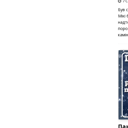
7 С
Був 
Мікі
надт
поро
камін
Па