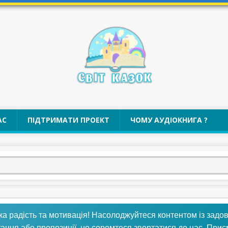
АС
ПІДТРИМАТИ ПРОЕКТ
ЧОМУ АУДІОКНИГА ?
ка радість та мотивація! Насолоджуйтеся контентом із задо
тання або пропозиції, не соромтеся звертатися до нас. При