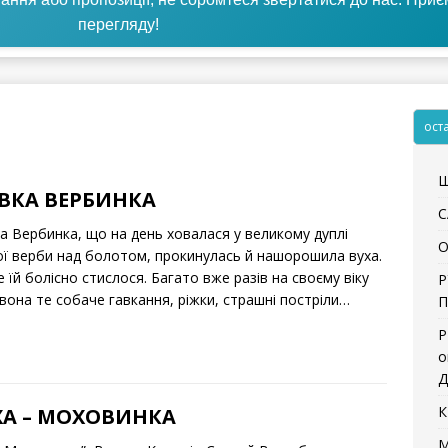
перегляду!
ост
Щ
ВКА ВЕРБИНКА
С
а Вербинка, що на день ховалася у великому дуплі
О
ої верби над болотом, прокинулась й нашорошила вуха.
 їй болісно стислося. Багато вже разів на своєму віку
Р
вона те собаче гавкання, ріжки, страшні постріли…
П
Р
о
Д
К
ХА – МОХОВИНКА
М