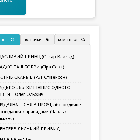
анні
позначки
коментарі
АСЛИВИЙ ПРИНЦ (Оскар Вайльд)
АДЖО ТА ЇЇ БОБРИ (Сіра Сова)
СТРІВ СКАРБІВ (Р.Л. Стівенсон)
УДЬКО або ЖИТТЄПИС ОДНОГО
ІВНЯ – Олег Ольжич
ІЗДВЯНА ПІСНЯ В ПРОЗІ, або різдвяне
повідання з привидами (Чарльз
іккенс)
ЕНТЕРВІЛЬСЬКИЙ ПРИВИД
АЛА БАБА ЯГА