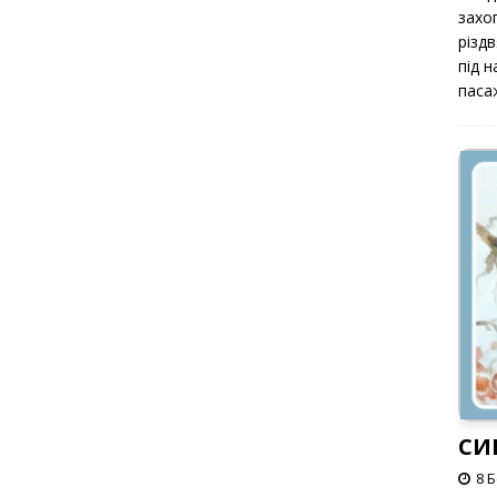
захоп
різд
під 
паса
СИ
8 