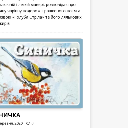
люючій і легкій манері, розповідає про
вяну чарівну подорож іграшкового потяга
назвою «Голуба Стріла» та його лялькових
жирів.
НИЧКА
Березня, 2020
0