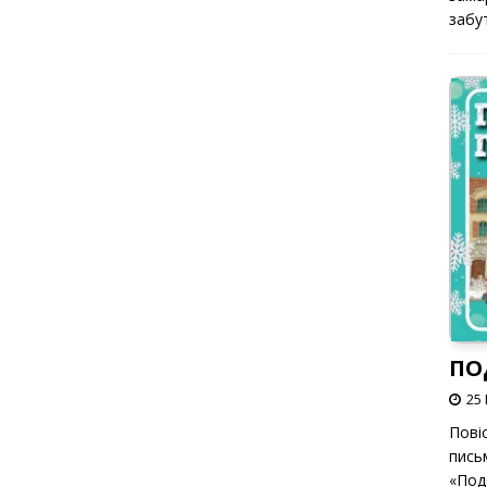
забут
ПО
25 
Пові
пись
«Под