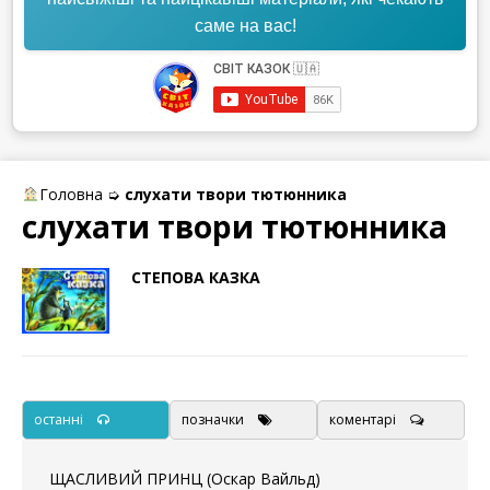
саме на вас!
Головна
➭
слухати твори тютюнника
слухати твори тютюнника
СТЕПОВА КАЗКА
останні
позначки
коментарі
ЩАСЛИВИЙ ПРИНЦ (Оскар Вайльд)