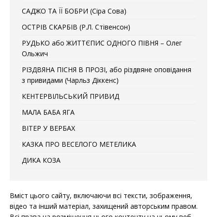
САДЖО ТА ЇЇ БОБРИ (Сіра Сова)
ОСТРІВ СКАРБІВ (Р.Л. Стівенсон)
РУДЬКО або ЖИТТЄПИС ОДНОГО ПІВНЯ – Олег
Ольжич
РІЗДВЯНА ПІСНЯ В ПРОЗІ, або різдвяне оповідання
з привидами (Чарльз Діккенс)
КЕНТЕРВІЛЬСЬКИЙ ПРИВИД
МАЛА БАБА ЯГА
ВІТЕР У ВЕРБАХ
КАЗКА ПРО ВЕСЕЛОГО МЕТЕЛИКА
ДИКА КОЗА
Вміст цього сайту, включаючи всі тексти, зображення,
відео та інший матеріал, захищений авторським правом.
Всі права на розміщення цього контенту на цьому веб-