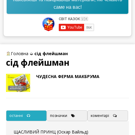
саме на вас!
Головна
➭
сід флейшман
сід флейшман
ЧУДЕСНА ФЕРМА МАКБРУМА
останні
позначки
коментарі
ЩАСЛИВИЙ ПРИНЦ (Оскар Вайльд)