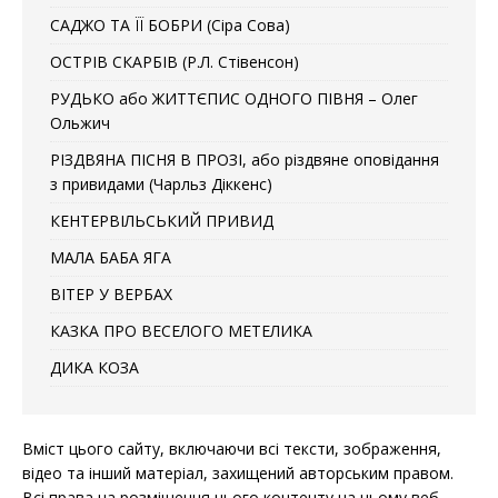
САДЖО ТА ЇЇ БОБРИ (Сіра Сова)
ОСТРІВ СКАРБІВ (Р.Л. Стівенсон)
РУДЬКО або ЖИТТЄПИС ОДНОГО ПІВНЯ – Олег
Ольжич
РІЗДВЯНА ПІСНЯ В ПРОЗІ, або різдвяне оповідання
з привидами (Чарльз Діккенс)
КЕНТЕРВІЛЬСЬКИЙ ПРИВИД
МАЛА БАБА ЯГА
ВІТЕР У ВЕРБАХ
КАЗКА ПРО ВЕСЕЛОГО МЕТЕЛИКА
ДИКА КОЗА
Вміст цього сайту, включаючи всі тексти, зображення,
відео та інший матеріал, захищений авторським правом.
Всі права на розміщення цього контенту на цьому веб-