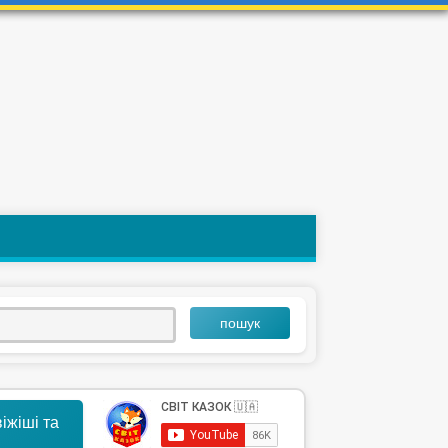
пошук
іжіші та