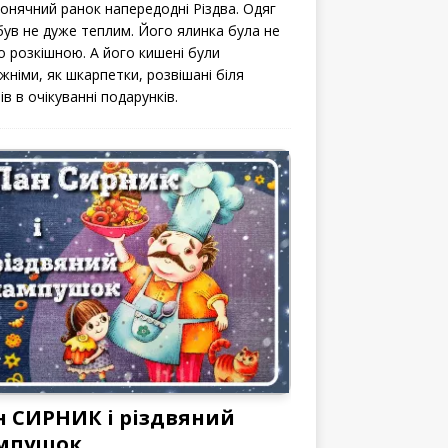
сонячний ранок напередодні Різдва. Одяг
 був не дуже теплим. Його ялинка була не
о розкішною. А його кишені були
жніми, як шкарпетки, розвішані біля
ів в очікуванні подарунків.
н СИРНИК і різдвяний
мпушок