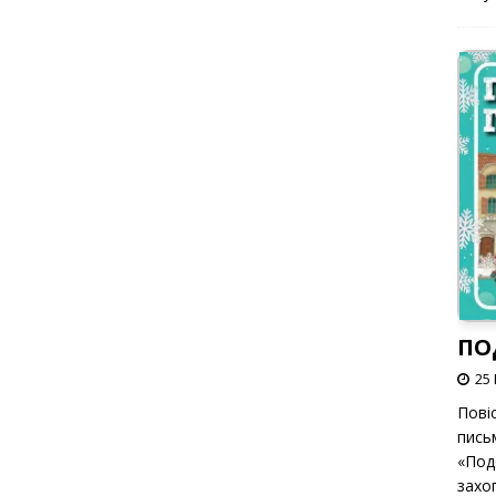
ПО
25 
Пові
пись
«Под
захоп