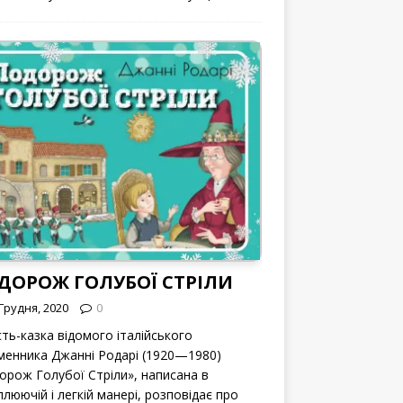
ДОРОЖ ГОЛУБОЇ СТРІЛИ
Грудня, 2020
0
сть-казка відомого італійського
менника Джанні Родарі (1920—1980)
орож Голубої Стріли», написана в
люючій і легкій манері, розповідає про