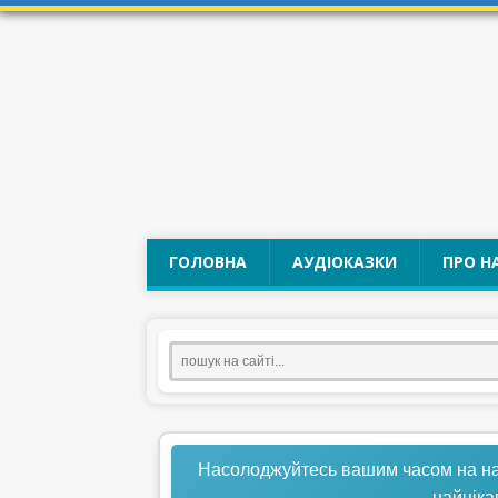
ГОЛОВНА
АУДІОКАЗКИ
ПРО Н
Насолоджуйтесь вашим часом на нашо
найціка