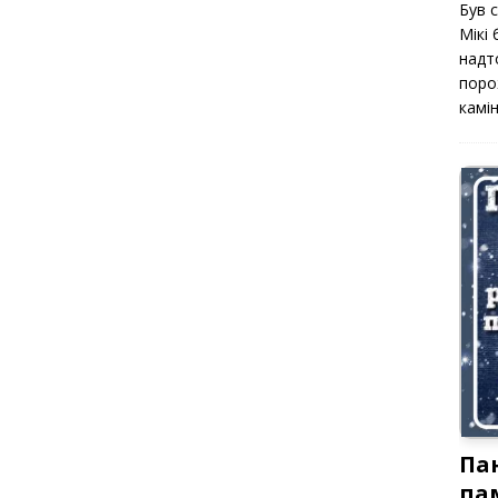
Був 
Мікі
надт
поро
камін
Па
па