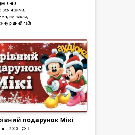
іні-зіні-зі!
оюся я зими.
има, не лякай,
кину рідний гай!
рівний подарунок Мікі
ічня, 2020
1