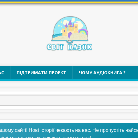
АС
ПІДТРИМАТИ ПРОЕКТ
ЧОМУ АУДІОКНИГА ?
му сайті! Нові історії чекають на вас. Не пропустіть найсв
віші матеріали, які чекають саме на вас!