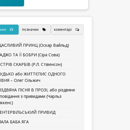
анні
позначки
коментарі
АСЛИВИЙ ПРИНЦ (Оскар Вайльд)
АДЖО ТА ЇЇ БОБРИ (Сіра Сова)
СТРІВ СКАРБІВ (Р.Л. Стівенсон)
УДЬКО або ЖИТТЄПИС ОДНОГО
ІВНЯ – Олег Ольжич
ІЗДВЯНА ПІСНЯ В ПРОЗІ, або різдвяне
повідання з привидами (Чарльз
іккенс)
ЕНТЕРВІЛЬСЬКИЙ ПРИВИД
АЛА БАБА ЯГА