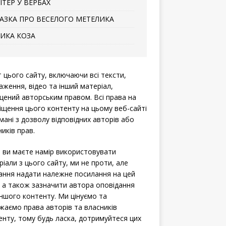
ІТЕР У ВЕРБАХ
АЗКА ПРО ВЕСЕЛОГО МЕТЕЛИКА
ИКА КОЗА
т цього сайту, включаючи всі тексти,
аження, відео та інший матеріал,
щений авторським правом. Всі права на
іщення цього контенту на цьому веб-сайті
мані з дозволу відповідних авторів або
иків прав.
 ви маєте намір використовувати
ріали з цього сайту, ми не проти, але
ання надати належне посилання на цей
, а також зазначити автора оповідання
іншого контенту. Ми цінуємо та
жаємо права авторів та власників
енту, тому будь ласка, дотримуйтеся цих