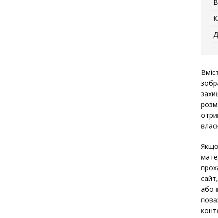
В
К
Д
Вміс
зобр
захи
розм
отри
власн
Якщо
мате
прох
сайт
або 
пова
конт