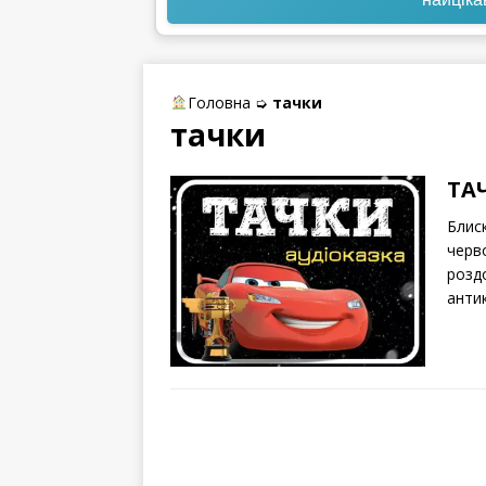
Головна
➭
тачки
тачки
ТАЧ
Блис
черв
розд
антик