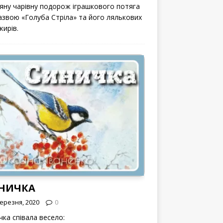
вяну чарівну подорож іграшкового потяга
назвою «Голуба Стріла» та його лялькових
жирів.
НИЧКА
Березня, 2020
0
чка співала весело: