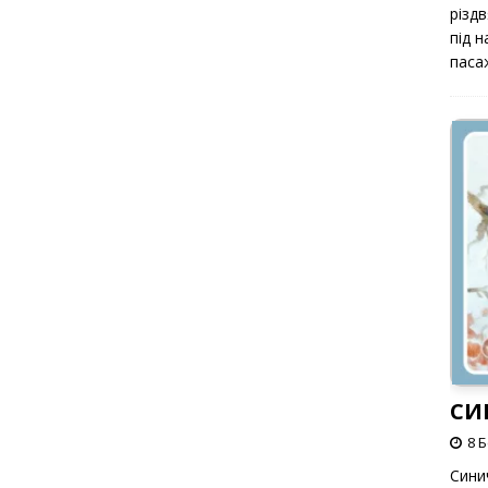
різд
під 
паса
СИ
8 
Сини