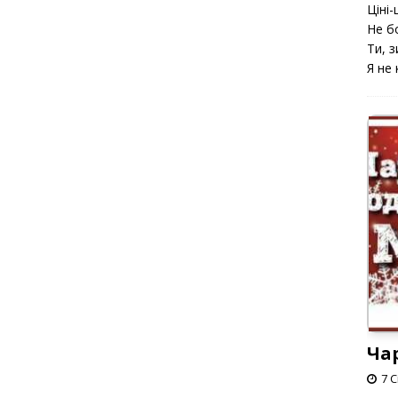
Ціні-ц
Не б
Ти, з
Я не 
Ча
7 С