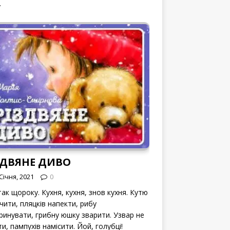
.
ЗДВЯНЕ ДИВО
Січня, 2021
0
ак щороку. Кухня, кухня, знов кухня. Кутю
чити, пляцків напекти, рибу
ринувати, грибну юшку зварити. Узвар не
и, пампухів намісити. Йой, голубці!