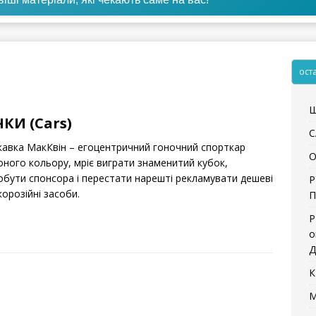
ост
Щ
КИ (Cars)
С
кавка МакКвін – егоцентричний гоночний спорткар
О
оного кольору, мріє виграти знаменитий кубок,
обути спонсора і перестати нарешті рекламувати дешеві
Р
орозійні засоби.
П
Р
о
Д
К
М