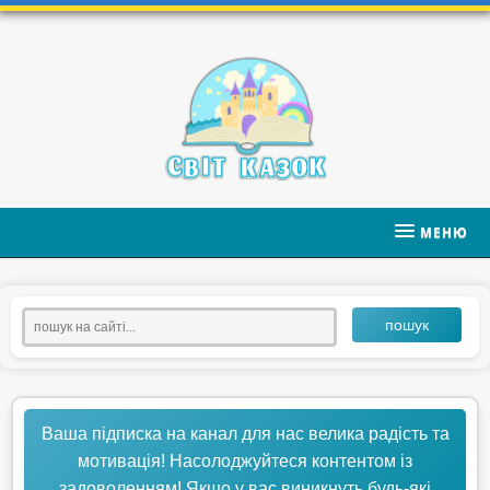
МЕНЮ
пошук
Ваша підписка на канал для нас велика радість та
мотивація! Насолоджуйтеся контентом із
задоволенням! Якщо у вас виникнуть будь-які