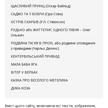
ЩАСЛИВИЙ ПРИНЦ (Оскар Вайльд)
САДЖО ТА ЇЇ БОБРИ (Сіра Сова)
ОСТРІВ СКАРБІВ (Р.Л. Стівенсон)
РУДЬКО або ЖИТТЄПИС ОДНОГО ПІВНЯ – Олег
Ольжич
РІЗДВЯНА ПІСНЯ В ПРОЗІ, або різдвяне оповідання
з привидами (Чарльз Діккенс)
КЕНТЕРВІЛЬСЬКИЙ ПРИВИД
МАЛА БАБА ЯГА
ВІТЕР У ВЕРБАХ
КАЗКА ПРО ВЕСЕЛОГО МЕТЕЛИКА
ДИКА КОЗА
Вміст цього сайту, включаючи всі тексти, зображення,