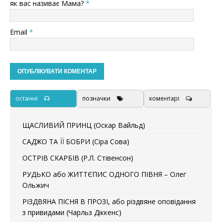
як вас називає Мама?
*
Email
*
останні
позначки
коментарі
ЩАСЛИВИЙ ПРИНЦ (Оскар Вайльд)
САДЖО ТА ЇЇ БОБРИ (Сіра Сова)
ОСТРІВ СКАРБІВ (Р.Л. Стівенсон)
РУДЬКО або ЖИТТЄПИС ОДНОГО ПІВНЯ – Олег
Ольжич
РІЗДВЯНА ПІСНЯ В ПРОЗІ, або різдвяне оповідання
з привидами (Чарльз Діккенс)