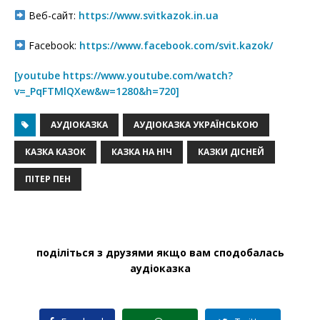
Веб-сайт:
https://www.svitkazok.in.ua
Facebook:
https://www.facebook.com/svit.kazok/
[youtube https://www.youtube.com/watch?
v=_PqFTMlQXew&w=1280&h=720]
АУДІОКАЗКА
АУДІОКАЗКА УКРАЇНСЬКОЮ
КАЗКА КАЗОК
КАЗКА НА НІЧ
КАЗКИ ДІСНЕЙ
ПІТЕР ПЕН
поділіться з друзями якщо вам сподобалась
аудіоказка