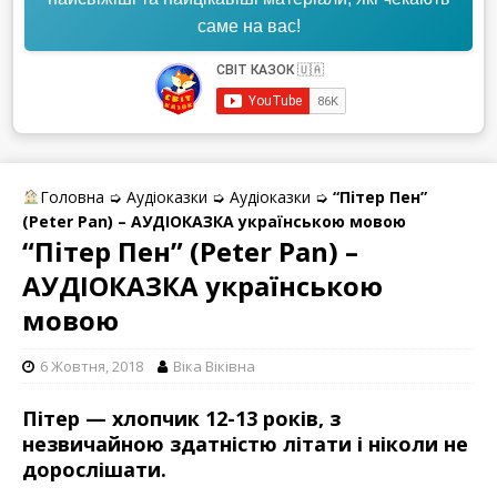
саме на вас!
Головна
➭
Аудіоказки
➭
Аудіоказки
➭
“Пітер Пен”
(Peter Pan) – АУДІОКАЗКА українською мовою
“Пітер Пен” (Peter Pan) –
АУДІОКАЗКА українською
мовою
6 Жовтня, 2018
Віка Віківна
Пітер — хлопчик 12-13 років, з
незвичайною здатністю літати і ніколи не
дорослішати.