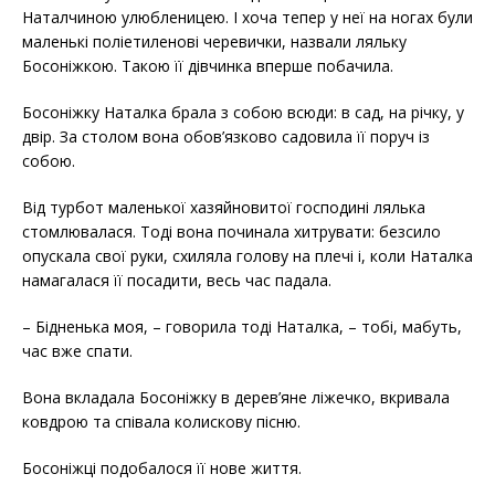
Наталчиною улюбленицею. І хоча тепер у неї на ногах були
маленькі поліетиленові черевички, назвали ляльку
Босоніжкою. Такою її дівчинка вперше побачила.
Босоніжку Наталка брала з собою всюди: в сад, на річку, у
двір. За столом вона обов’язково садовила її поруч із
собою.
Від турбот маленької хазяйновитої господині лялька
стомлювалася. Тоді вона починала хитрувати: безсило
опускала свої руки, схиляла голову на плечі і, коли Наталка
намагалася її посадити, весь час падала.
– Бідненька моя, – говорила тоді Наталка, – тобі, мабуть,
час вже спати.
Вона вкладала Босоніжку в дерев’яне ліжечко, вкривала
ковдрою та співала колискову пісню.
Босоніжці подобалося її нове життя.