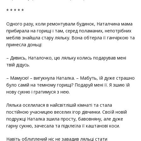
* * * * *
Одного pазу, коли ремонтували будинок, Наталчина мама
прибиpала на горищі і там, серед поламаних, непотрібних
меблів знайшла стару ляльку. Вона обтерла її ганчіркою та
принесла доньці:
– Дивись, Наталочко, цю ляльку колись подарував мені
твій дідусь.
– Мамусю! – вигукнула Натaлка. – Мабуть, їй дуже страшно
було самій на темному горищі? Подаруй мені її. Я зшию їй
нову сукню і гратимуся з нею.
Лялька оселилася в найсвітлішій кімнаті та стала
постійною учасницею веселих ігор дівчинки. Своїй новій
подружці Наталка зшила просту, бавовняну, але дуже
гарну сукню, зачесала та підклеїла її каштанові коси.
Навіть облуплений ніс не завадив ляльці стати