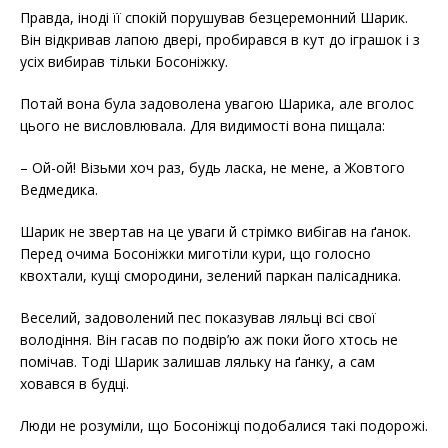
Правда, іноді її спокій порушував безцеремонний Шарик.
Він відкривав лапою двері, пробирався в кут до іграшок і з
усіх вибирав тільки Босоніжку.
Потай вона була задоволена увагою Шарика, але вголос
цього не висловлювала. Для видимості вона пищала:
– Ой-ой! Візьми хоч раз, будь ласка, не мене, а Жовтого
Ведмедика.
Шарик не звертав на це уваги й стрімко вибігав на ґанок.
Перед очима Босоніжки миготіли кури, що голосно
квохтали, кущі смородини, зелений паркан палісадника.
Веселий, задоволений пес показував ляльці всі свої
володіння. Він гасав по подвір’ю аж поки його хтось не
помічав. Тоді Шарик залишав ляльку на ґанку, а сам
ховався в будці.
Люди не розуміли, що Босоніжці подобалися такі подорожі.