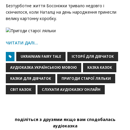
Безтурботне життя Босоніжки тривало недовго і
скінчилося, коли Наталці на день народження принесли
велику картонну коробку.
ЧИТАТИ ДАЛІ…
UKRAINIAN FAIRY TALE
ІСТОРІЇ ДЛЯ ДІВЧАТОК
АУДІОКАЗКА УКРАЇНСЬКОЮ МОВОЮ
КАЗКА КАЗОК
КАЗКИ ДЛЯ ДІВЧАТОК
ПРИГОДИ СТАРОЇ ЛЯЛЬКИ
СВІТ КАЗОК
СЛУХАТИ АУДІОКАЗКУ ОНЛАЙН
поділіться з друзями якщо вам сподобалась
аудіоказка