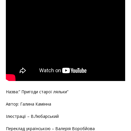
Назва:” Пригоди стaрої ляльки”
Автор: Галина Камінна
Ілюстрації – B.Любарський
Пеpеклад українською – Валерія Воробйова