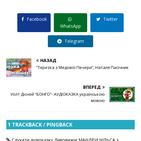
Facebook
Twitter
WhatsApp
Telegram
НАЗАД
“Терезка з Медової Печери”, Наталя Пасічник
ВПЕРЕД
Уолт Дісней “БОНГО”- АУДІОКАЗКА українською
мовою
1 TRACKBACK / PINGBACK
Слухати аудіоказку Дивовижні МАНДРИ НІЛЬСА з