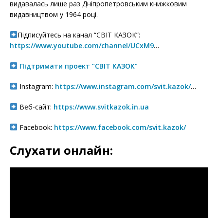
видавалась лише раз Дніпропетровським книжковим
видавництвом у 1964 році.
Підписуйтесь на канал “СВІТ КАЗОК”:
https://www.youtube.com/channel/UCxM9
…
Підтримати проект “СВІТ КАЗОК”
Instagram:
https://www.instagram.com/svit.kazok/
…
Веб-сайт:
https://www.svitkazok.in.ua
Facebook:
https://www.facebook.com/svit.kazok/
Слухати онлайн: