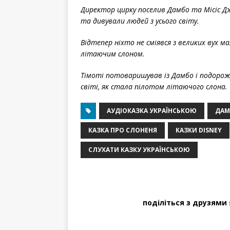
Директор цирку поселив Дамбо та Місіс Дж
та дивували людей з усього світу.
Відтепер ніхто не сміявся з великих вух м
літаючим слоном.
Тімоті потоваришував із Дамбо і подорож
світі, як стала пілотом літаючого слона.
АУДІОКАЗКА УКРАЇНСЬКОЮ
ДАМ
КАЗКА ПРО СЛОНЕНЯ
КАЗКИ DISNEY
СЛУХАТИ КАЗКУ УКРАЇНСЬКОЮ
поділіться з друзями