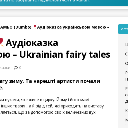
АМБО (Dumbo)
Аудіоказка українською мовою –
ост
Аудіоказка
Щ
 – Ukrainian fairy tales
С
О
оказки
0
Р
П
гу зиму. Та нарешті артисти почали
е.
Р
о
 вухами, яке живе в цирку. Йому і його мамі
Д
інших тварин, а й від дітей, які приходять на виставу.
К
ляється, що за допомогою своїх величезних вух
М