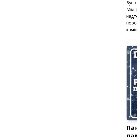
Був 
Мікі
надт
поро
камін
Па
па