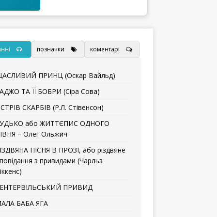
анні
позначки
коментарі
АСЛИВИЙ ПРИНЦ (Оскар Вайльд)
АДЖО ТА ЇЇ БОБРИ (Сіра Сова)
СТРІВ СКАРБІВ (Р.Л. Стівенсон)
УДЬКО або ЖИТТЄПИС ОДНОГО
ІВНЯ – Олег Ольжич
ІЗДВЯНА ПІСНЯ В ПРОЗІ, або різдвяне
повідання з привидами (Чарльз
іккенс)
ЕНТЕРВІЛЬСЬКИЙ ПРИВИД
АЛА БАБА ЯГА