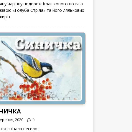
вяну чарівну подорож іграшкового потяга
назвою «Голуба Стріла» та його лялькових
жирів.
НИЧКА
Березня, 2020
0
чка співала весело: