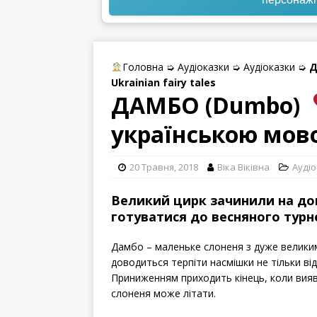
Головна
➭
Аудіоказки
➭
Аудіоказки
➭
Д
Ukrainian fairy tales
ДАМБО (Dumbo)
українською мовою
20 Травня, 2018
Віка Вiківна
Ауді
Великий цирк зачинили на дов
готуватися до весняного турн
Дамбо – маленьке слоненя з дуже великими
доводиться терпіти насмішки не тільки від 
Приниженням приходить кінець, коли вияв
слоненя може літати.