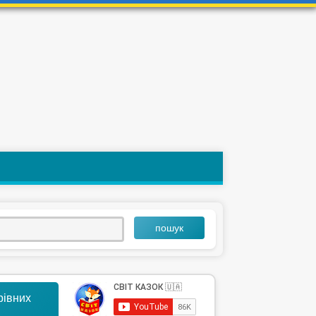
пошук
арівних