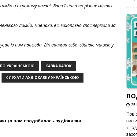
амбо в окремому вагоні. Вони їздили по різних містах
аленького Дамбо. Навпаки, всі захоплено спостерігали за
ував із ним повсюди. Він вважав себе єдиною мишею у
БО УКРАЇНСЬКОЮ
КАЗКА КАЗОК
СЛУХАТИ АУДІОКАЗКУ УКРАЇНСЬКОЮ
ПО
25 
Пові
 якщо вам сподобалась аудіоказка
пись
«Под
захоп