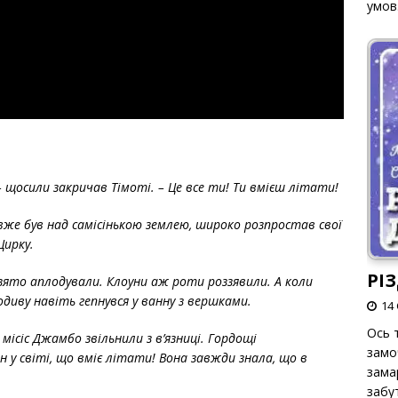
умов
 – щосили закричав Тімоті. – Це все ти! Ти вмієш літати!
вже був над самісінькою землею, широко розпростав свої
Цирку.
РІ
зято аплодували. Клоуни аж роти роззявили. А коли
одиву навіть гепнувся у ванну з вершками.
14 
Ось т
ісіс Джамбо звільнили з в’язниці. Гордощі
замо
н у світі, що вміє літати! Вона завжди знала, що в
зама
забут