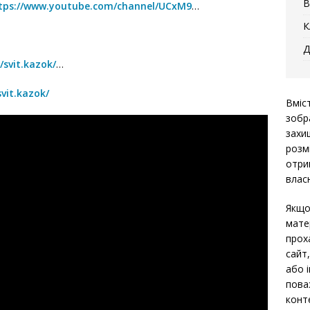
В
tps://www.youtube.com/channel/UCxM9
…
К
Д
svit.kazok/
…
vit.kazok/
Вміс
зобр
захи
розм
отри
власн
Якщо
мате
прох
сайт
або 
пова
конт