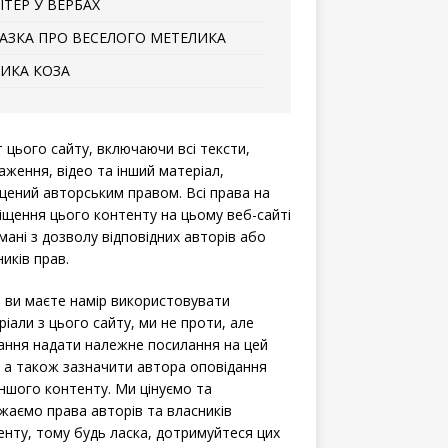
ІТЕР У ВЕРБАХ
АЗКА ПРО ВЕСЕЛОГО МЕТЕЛИКА
ИКА КОЗА
т цього сайту, включаючи всі тексти,
аження, відео та інший матеріал,
щений авторським правом. Всі права на
іщення цього контенту на цьому веб-сайті
мані з дозволу відповідних авторів або
иків прав.
 ви маєте намір використовувати
ріали з цього сайту, ми не проти, але
ання надати належне посилання на цей
, а також зазначити автора оповідання
іншого контенту. Ми цінуємо та
жаємо права авторів та власників
енту, тому будь ласка, дотримуйтеся цих