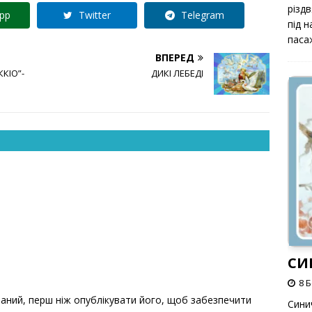
різд
pp
Twitter
Telegram
під 
паса
ВПЕРЕД
КІО”-
ДИКІ ЛЕБЕДІ
СИ
8 
ний, перш ніж опублікувати його, щоб забезпечити
Сини