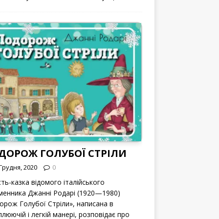
ДОРОЖ ГОЛУБОЇ СТРІЛИ
Грудня, 2020
0
сть-казка відомого італійського
менника Джанні Родарі (1920—1980)
орож Голубої Стріли», написана в
люючій і легкій манері, розповідає про