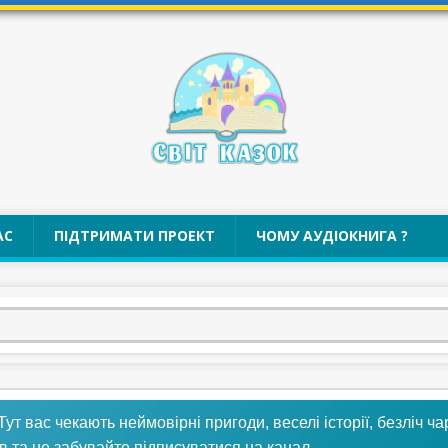
АС
ПІДТРИМАТИ ПРОЕКТ
ЧОМУ АУДІОКНИГА ?
 Тут вас чекають неймовірні пригоди, веселі історії, безліч ч
в та не забувайте підписуватися на канал.