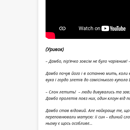
(Уривок)
– Дамбо, пір’ячко зовсім не було чарівним!
Дамбо почув його і в останню мить, коли 
вуха і гордо злетів до самісінького купола 
– Слон летить! – люди дивувались та зав
Дамбо пролетів повз них, один клоун від п
Дамбо став відомий. Але найкраще те, що м
переповнювали матусю: її син – єдиний сло
ньому є щось особливе…