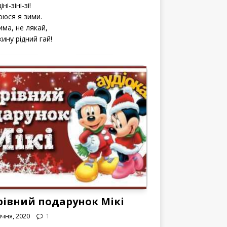
іні-зіні-зі!
оюся я зими.
има, не лякай,
кину рідний гай!
рівний подарунок Мікі
ічня, 2020
1