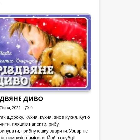
.
ЗДВЯНЕ ДИВО
Січня, 2021
0
ак щороку. Кухня, кухня, знов кухня. Кутю
чити, пляцків напекти, рибу
ринувати, грибну юшку зварити. Узвар не
и, пампухів намісити. Йой, голубці!