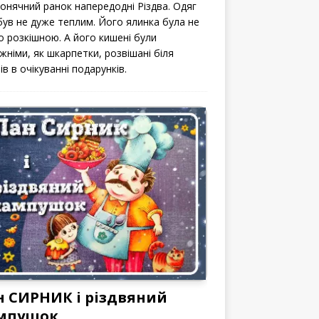
сонячний ранок напередодні Різдва. Одяг
 був не дуже теплим. Його ялинка була не
о розкішною. А його кишені були
жніми, як шкарпетки, розвішані біля
ів в очікуванні подарунків.
н СИРНИК і різдвяний
мпушок