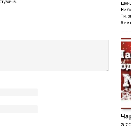
стувачів.
Ціні-ц
Не б
Ти, з
Я не 
Ча
7 С