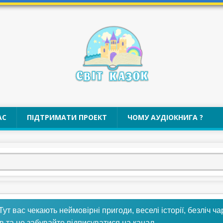
АС
ПІДТРИМАТИ ПРОЕКТ
ЧОМУ АУДІОКНИГА ?
 Тут вас чекають неймовірні пригоди, веселі історії, безліч ч
в та не забувайте підписуватися на канал.