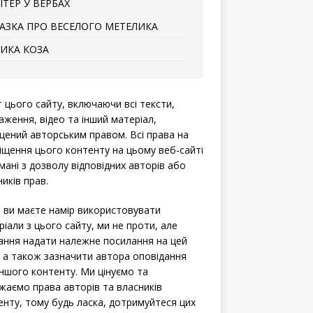
ІТЕР У ВЕРБАХ
АЗКА ПРО ВЕСЕЛОГО МЕТЕЛИКА
ИКА КОЗА
т цього сайту, включаючи всі тексти,
аження, відео та інший матеріал,
щений авторським правом. Всі права на
іщення цього контенту на цьому веб-сайті
мані з дозволу відповідних авторів або
иків прав.
 ви маєте намір використовувати
ріали з цього сайту, ми не проти, але
ання надати належне посилання на цей
, а також зазначити автора оповідання
іншого контенту. Ми цінуємо та
жаємо права авторів та власників
енту, тому будь ласка, дотримуйтеся цих