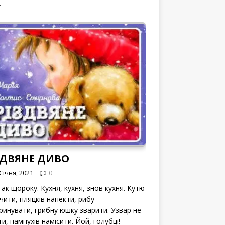
.
ЗДВЯНЕ ДИВО
Січня, 2021
0
ак щороку. Кухня, кухня, знов кухня. Кутю
чити, пляцків напекти, рибу
ринувати, грибну юшку зварити. Узвар не
и, пампухів намісити. Йой, голубці!