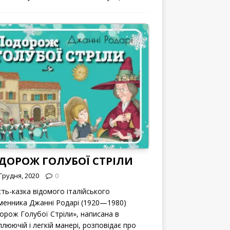
ДОРОЖ ГОЛУБОЇ СТРІЛИ
Грудня, 2020
0
сть-казка відомого італійського
менника Джанні Родарі (1920—1980)
орож Голубої Стріли», написана в
люючій і легкій манері, розповідає про