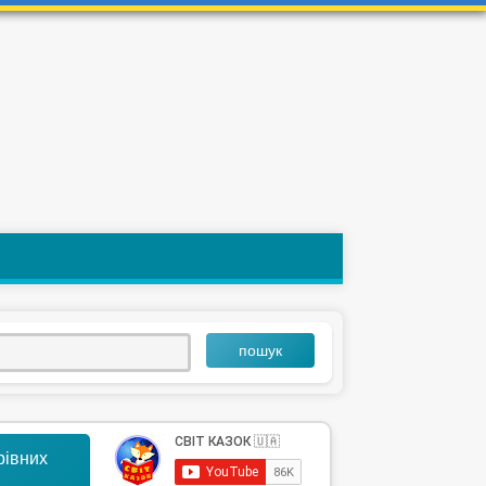
пошук
арівних