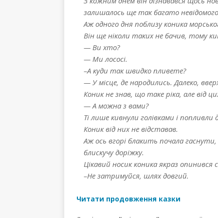
З кожним днем він дізнавався щось нов
залишалось ще так багато невідомого
Аж одного дня поблизу коника морсько
Він ще ніколи таких не бачив, тому ки
— Ви хто?
— Ми лососі.
–А куди так швидко пливете?
— У місце, де народились. Далеко, вверх
Коник не знав, що таке ріка, але від ц
— А можна з вами?
Ті лише кивнули голівками і попливли д
Коник від них не відставав.
Аж ось вгорі блакить почала гаснути, 
блискучу доріжку.
Цікавий носик коника якраз опинився с
–Не затримуйся, шлях довгий.
Читати продовження казки