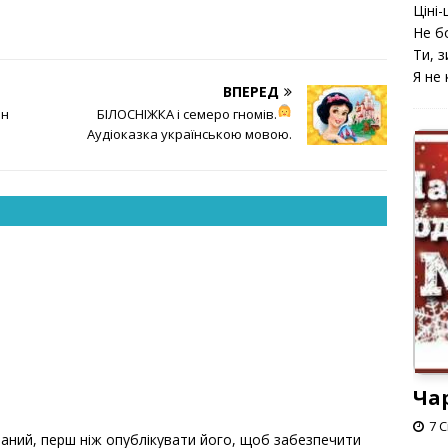
Ціні-ц
Не б
Ти, з
Я не 
ВПЕРЕД
ан
БІЛОСНІЖКА
і семеро гномів.
Аудіоказка українською мовою.
Ча
7 С
ний, перш ніж опублікувати його, щоб забезпечити