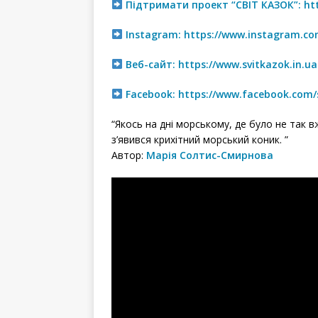
Підтримати проект “СВІТ КАЗОК”:
ht
Instagram:
https://www.instagram.com
Веб-сайт:
https://www.svitkazok.in.ua
Facebook:
https://www.facebook.com/s
“Якось на дні морському, де було не так 
з’явився крихітний морський коник. ”
Автор:
Марія Солтис-Смирнова