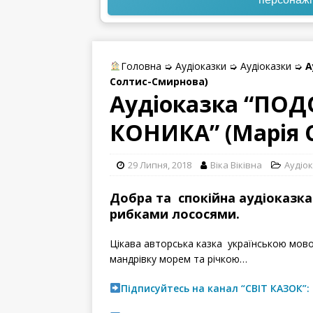
Головна
➭
Аудіоказки
➭
Аудіоказки
➭
А
Солтис-Смирнова)
Аудіоказка “ПО
КОНИКА” (Марія 
29 Липня, 2018
Віка Віківна
Аудіо
Добра та спокійна аудіоказк
рибками лососями.
Цікава авторська казка українською мово
мандрівку морем та річкою…
Підписуйтесь на канал “СВІТ КАЗОК”: