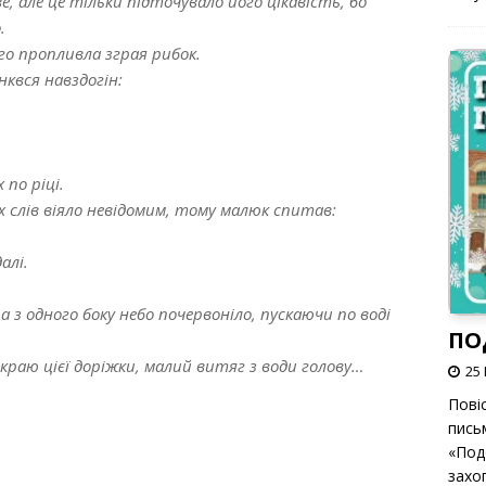
е, але це тільки підточувало його цікавість, бо
.
го пропливла зграя рибок.
нквся навздогін:
 по ріці.
их слів віяло невідомим, тому малюк спитав:
алі.
а з одного боку небо почервоніло, пускаючи по воді
ПО
краю цієї доріжки, малий витяг з води голову…
25 
Пові
пись
«Под
захоп