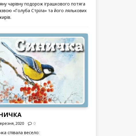
вяну чарівну подорож іграшкового потяга
назвою «Голуба Стріла» та його лялькових
жирів.
НИЧКА
Березня, 2020
0
чка співала весело: