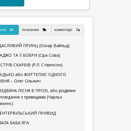
анні
позначки
коментарі
АСЛИВИЙ ПРИНЦ (Оскар Вайльд)
АДЖО ТА ЇЇ БОБРИ (Сіра Сова)
СТРІВ СКАРБІВ (Р.Л. Стівенсон)
УДЬКО або ЖИТТЄПИС ОДНОГО
ІВНЯ – Олег Ольжич
ІЗДВЯНА ПІСНЯ В ПРОЗІ, або різдвяне
повідання з привидами (Чарльз
іккенс)
ЕНТЕРВІЛЬСЬКИЙ ПРИВИД
АЛА БАБА ЯГА