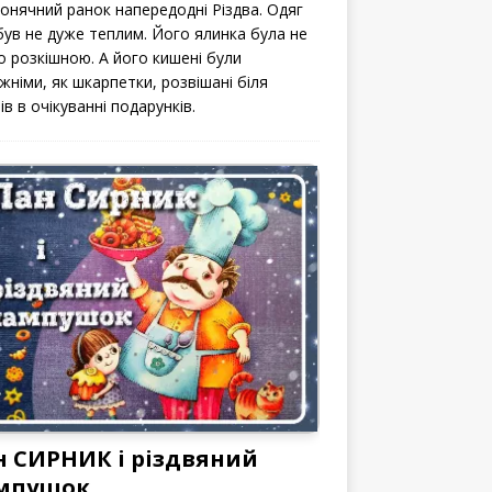
сонячний ранок напередодні Різдва. Одяг
 був не дуже теплим. Його ялинка була не
о розкішною. А його кишені були
жніми, як шкарпетки, розвішані біля
ів в очікуванні подарунків.
н СИРНИК і різдвяний
мпушок