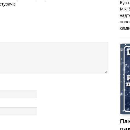
Був 
стувачів.
Мікі
надт
поро
камін
Па
па