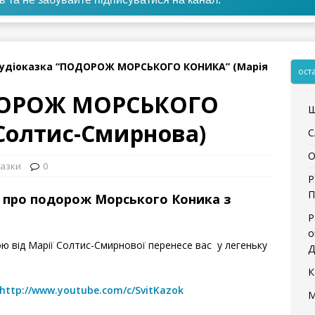
удіоказка “ПОДОРОЖ МОРСЬКОГО КОНИКА” (Марія
ост
ДОРОЖ МОРСЬКОГО
Щ
Солтис-Смирнова)
С
О
казки
0
Р
П
а про подорож Морського Коника з
Р
о
ю від Марії Солтис-Смирнової перенесе вас у легеньку
Д
К
http://www.youtube.com/c/SvitKazok
М