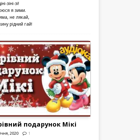
іні-зіні-зі!
оюся я зими.
има, не лякай,
кину рідний гай!
рівний подарунок Мікі
ічня, 2020
1