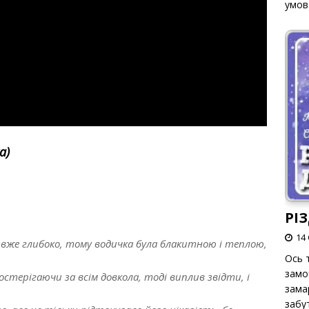
умов
а)
РІ
14 
к вже глибоко, тому водичка була блакитною і теплою,
Ось т
замо
остерігаючи за всім довкола, тоді виплив звідти, і
зама
забут