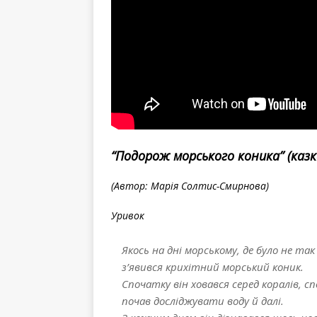
“Подорож морського коника” (казк
(Автор: Марія Солтис-Смирнова)
Уривок
Якось на дні морському, де було не та
з’явився крихітний морський коник.
Спочатку він ховався серед коралів, сп
почав досліджувати воду й далі.