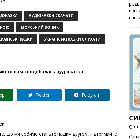
кою
різд
під 
ІОКАЗКА
АУДІОКАЗКИ СКАЧАТИ
паса
ЬКОЮ
МОРСЬКИЙ КОНИК
РАЇНСЬКІ КАЗКИ
УКРАЇНСЬКІ КАЗКИ СЛУХАТИ
 якщо вам сподобалась аудіоказка
pp
Twitter
Telegram
СИ
ок
8 
те, що ми робимо станьте нашим другом,
підтримайте
Сини