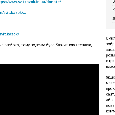
В
tps://www.svitkazok.in.ua/donate/
К
/svit.kazok/
…
Д
vit.kazok/
Вміс
зобр
вже глибоко, тому водичка була блакитною і теплою,
захи
розм
отри
власн
Якщо
мате
прох
сайт
або 
пова
конт