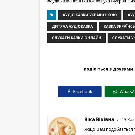
#аудіоказка #світказок #слухатиукраїнсь
АУДІО КАЗКИ УКРАЇНСЬКОЮ
АУД
ДИТЯЧА АУДІОКАЗКА
КАЗКА УКРАЇНС
СЛУХАТИ КАЗКИ ОНЛАЙН
СЛУХАТИ УК
поділіться з друзями
Facebook
WhatsA
Віка Віківна
49 Каз
Якщо Вам подобається 