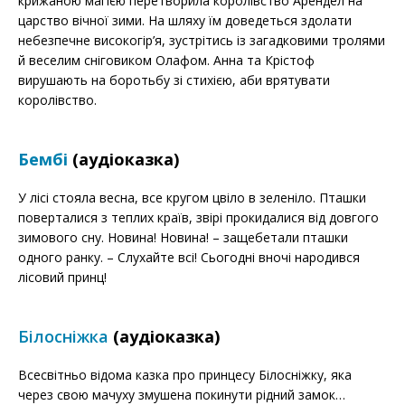
крижаною магією перетворила королівство Арендел на
царство вічної зими. На шляху їм доведеться здолати
небезпечне високогір’я, зустрітись із загадковими тролями
й веселим сніговиком Олафом. Анна та Крістоф
вирушають на боротьбу зі стихією, аби врятувати
королівство.
Бембі
(аудіоказка)
У лісі стояла весна, все кругом цвіло в зеленіло. Пташки
поверталися з теплих країв, звірі прокидалися від довгого
зимового сну. Новина! Новина! – защебетали пташки
одного ранку. – Слухайте всі! Сьогодні вночі народився
лісовий принц!
Білосніжка
(аудіоказка)
Всесвітньо відома казка про принцесу Білосніжку, яка
через свою мачуху змушена покинути рідний замок…