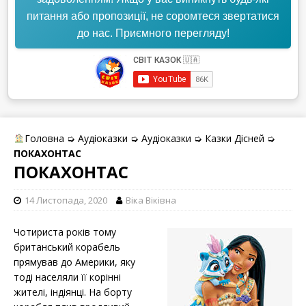
питання або пропозиції, не соромтеся звертатися
до нас. Приємного перегляду!
Головна
➭
Аудіоказки
➭
Аудіоказки
➭
Казки Дісней
➭
ПОКАХОНТАС
ПОКАХОНТАС
14 Листопада, 2020
Віка Вiківна
Чотириста років тому
британський корабель
прямував до Америки, яку
тоді населяли її корінні
жителі, індіянці. На борту