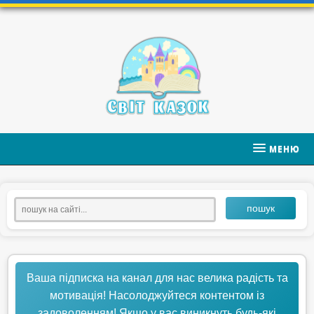
МЕНЮ
пошук
Ваша підписка на канал для нас велика радість та
мотивація! Насолоджуйтеся контентом із
задоволенням! Якщо у вас виникнуть будь-які