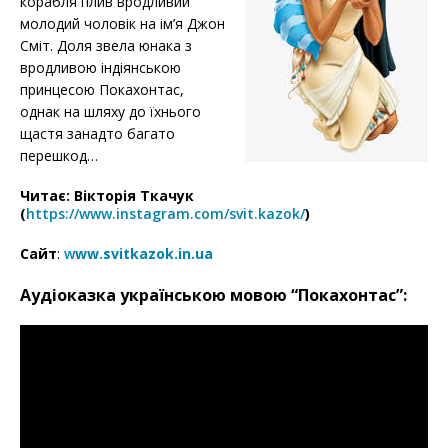
корабля плив вродливий
молодий чоловік на ім’я Джон
Сміт. Доля звела юнака з
вродливою індіянською
принцесою Покахонтас,
однак на шляху до їхнього
щастя занадто багато
перешкод…
Читає: Вікторія Ткачук
(
https://www.instagram.com/svit.kazok/
)
Сайт
:
w
ww.svitkazok.in.ua
Аудіоказка українською мовою “Покахонтас”: