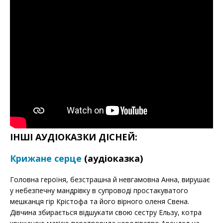
ІНШІ АУДІОКАЗКИ ДІСНЕЙ:
Крижане серце
(аудіоказка)
Головна героїня, безстрашна й невгамовна Анна, вирушає
у небезпечну мандрівку в супроводі простакуватого
мешканця гір Крістофа та його вірного оленя Свена.
Дівчина збирається відшукати свою сестру Ельзу, котра