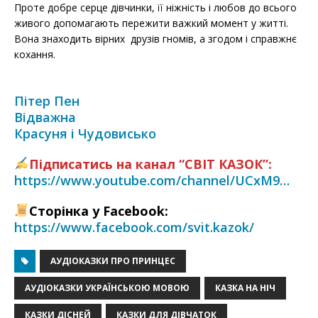
Проте добре серце дівчинки, її ніжність і любов до всього
живого допомагають пережити важкий момент у житті.
Вона знаходить вірних друзів гномів, а згодом і справжнє
кохання.
Пітер Пен
Відважна
Красуня і Чудовисько
Підписатись на канал “СВІТ КАЗОК”:
https://www.youtube.com/channel/UCxM9…
Сторінка у Facebook:
https://www.facebook.com/svit.kazok/
АУДІОКАЗКИ ПРО ПРИНЦЕС
АУДІОКАЗКИ УКРАЇНСЬКОЮ МОВОЮ
КАЗКА НА НІЧ
КАЗКИ ДІСНЕЙ
КАЗКИ ДЛЯ ДІВЧАТОК