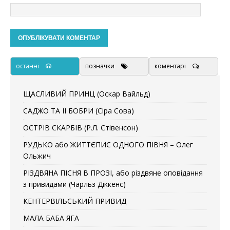
останні
позначки
коментарі
ЩАСЛИВИЙ ПРИНЦ (Оскар Вайльд)
САДЖО ТА ЇЇ БОБРИ (Сіра Сова)
ОСТРІВ СКАРБІВ (Р.Л. Стівенсон)
РУДЬКО або ЖИТТЄПИС ОДНОГО ПІВНЯ – Олег
Ольжич
РІЗДВЯНА ПІСНЯ В ПРОЗІ, або різдвяне оповідання
з привидами (Чарльз Діккенс)
КЕНТЕРВІЛЬСЬКИЙ ПРИВИД
МАЛА БАБА ЯГА