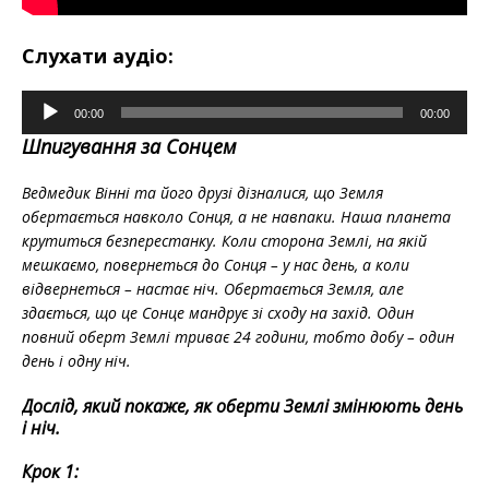
Слухати аудіо:
Аудіопрогравач
00:00
00:00
Шпигування за Сонцем
Ведмедик Вінні та його друзі дізналися, що Земля
обертається навколо Сонця, а не навпаки. Наша планета
крутиться безперестанку. Коли сторона Землі, на якій
мешкаємо, повернеться до Сонця – у нас день, а коли
відвернеться – настає ніч. Обертається Земля, але
здається, що це Сонце мандрує зі сходу на захід. Один
повний оберт Землі триває 24 години, тобто добу – один
день і одну ніч.
Дослід, який покаже, як оберти Землі змінюють день
і ніч.
Крок 1: