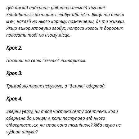
Цей дослід найкраще робити в темній кімнаті.
Знадобиться ліхтарик і глобус або м’яч. Якщо ти береш
м’яч, наклей на нього картку, позначивши, де ти живеш.
Якщо використовуєш глобус, попроси когось із дорослих
показати тобі на ньому місце.
Крок 2:
Посвіти на свою “Землю” ліхтариком.
Крок 3:
Тримай ліхтарик нерухомо, а “Землю” обертай.
Крок 4:
Зверни увагу, чи твоя частина світу освітлена, коли
обернена до Сонця? А коли поступово від нього
відвертається, чи стає вона темнішою? Хіба наука не
чудова штука?