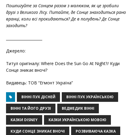
Пошпигуйте за Сонцем разом з малюком, як це зробили
друзі з Великого Лісу. Питайте, де Сонце знаходиться рано
вранці, коли всі прокидаються? Де в полудень? Де Сонце
заходить?
____________________
Джерело:
Титул оригіналу: Where Does the Sun Go At Night?/ Куди
Сонце зникає вночі?
Видавець: ТОВ “Егмонт Україна”
ВІННІ ПУХ ДІСНЕЙ
ВІННІ ПУХ УКРАЇНСЬКОЮ
ВІННІ ТА ЙОГО ДРУЗІ
ВЕДМЕДИК ВІННІ
КАЗКИ DISNEY
КАЗКИ УКРАЇНСЬКОЮ МОВОЮ
КУДИ СОНЦЕ ЗНИКАЄ ВНОЧІ
РОЗВИВАЮЧА КАЗКА