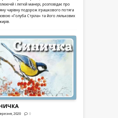
люючій і легкій манері, розповідає про
вяну чарівну подорож іграшкового потяга
назвою «Голуба Стріла» та його лялькових
жирів.
НИЧКА
Березня, 2020
0