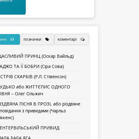
анні
позначки
коментарі
АСЛИВИЙ ПРИНЦ (Оскар Вайльд)
АДЖО ТА ЇЇ БОБРИ (Сіра Сова)
СТРІВ СКАРБІВ (Р.Л. Стівенсон)
УДЬКО або ЖИТТЄПИС ОДНОГО
ІВНЯ – Олег Ольжич
ІЗДВЯНА ПІСНЯ В ПРОЗІ, або різдвяне
повідання з привидами (Чарльз
іккенс)
ЕНТЕРВІЛЬСЬКИЙ ПРИВИД
АЛА БАБА ЯГА