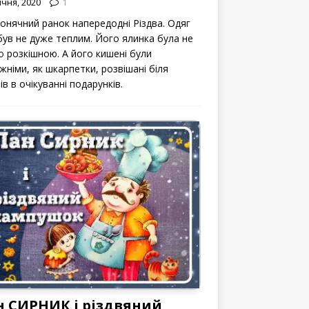
ічня, 2020
1
сонячний ранок напередодні Різдва. Одяг
 був не дуже теплим. Його ялинка була не
о розкішною. А його кишені були
жніми, як шкарпетки, розвішані біля
ів в очікуванні подарунків.
н СИРНИК і різдвяний