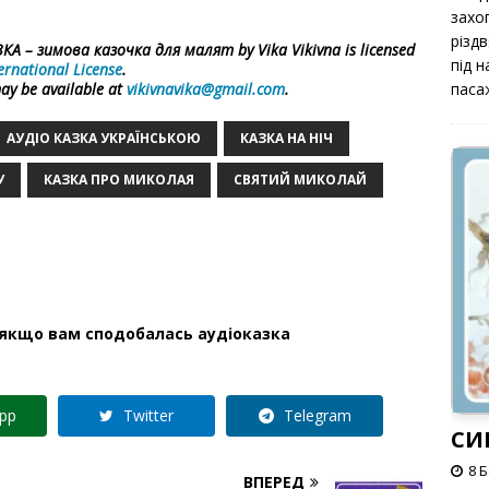
захоп
різд
 – зимова казочка для малят by Vika Vikivna is licensed
під 
ernational License
.
may be available at
vikivnavika@gmail.com
.
паса
АУДІО КАЗКА УКРАЇНСЬКОЮ
КАЗКА НА НІЧ
У
КАЗКА ПРО МИКОЛАЯ
СВЯТИЙ МИКОЛАЙ
 якщо вам сподобалась аудіоказка
pp
Twitter
Telegram
СИ
8 
ВПЕРЕД