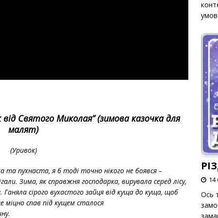
конт
умов
 від Святого Миколая” (зимова казочка для
малят)
(Уривок)
РІ
а та пухнаста, я б тоді точно нікого не боявся –
14 
гали. Зима, як справжня господарка, вирувала серед лісу,
 Ганяла сірого вухастого зайця від куща до куща, щоб
Ось т
ще міцно спав під кущем сталося
замо
ину.
зама