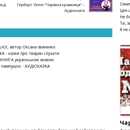
Сини
льд
Герберт Уеллс “Чарівна крамниця” –
Ціні-ц
Аудіокнига
Не б
Ти, з
Я не 
ЬКУ, автор Оксана Іваненко
КА - казки про тварин слухати
ОКНИГА українською мовою
й пампушок - АУДІОКАЗКА
Ча