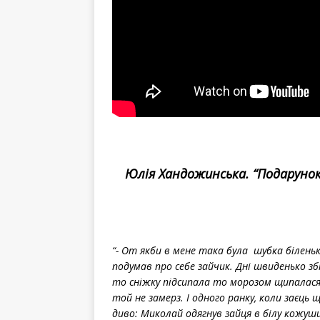
Юлія Хандожинська. “Подарунок
“- От якби в мене така була шубка біленьк
подумав про себе зайчик. Дні швиденько збі
то сніжку підсипала то морозом щипалася.
той не замерз. І одного ранку, коли заєць 
диво: Миколай одягнув зайця в білу кожуш