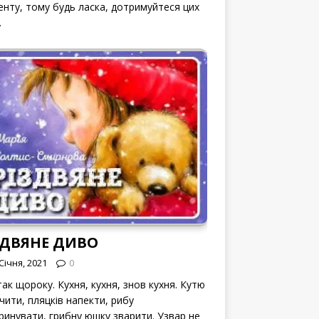
енту, тому будь ласка, дотримуйтеся цих
.
ЗДВЯНЕ ДИВО
Січня, 2021
0
ак щороку. Кухня, кухня, знов кухня. Кутю
чити, пляцків напекти, рибу
ринувати, грибну юшку зварити. Узвар не