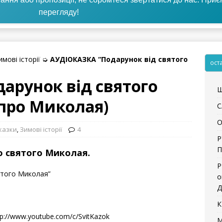
перегляду!
имові історії
➭
АУДІОКАЗКА “Подарунок від святого
ост
арунок від святого
Щ
 про Миколая)
С
О
казки
,
Зимові історії
4
Р
П
ро святого Миколая.
Р
вятого Миколая”
о
Д
К
tp://www.youtube.com/c/SvitKazok
М