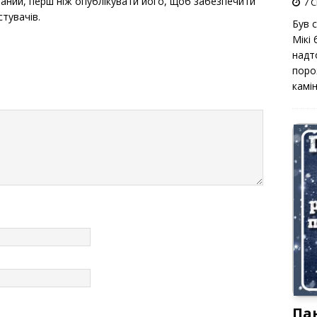
ний, перш ніж опублікувати його, щоб забезпечити
7 С
стувачів.
Був 
Мікі
надт
поро
камін
Па