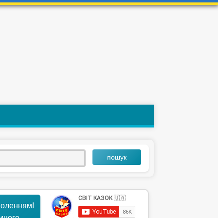
пошук
воленням!
ємного