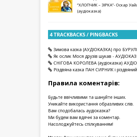
“ХЛОПЧИК – ЗІРКА”- Оскар Уай
(аудіоказка)
4 TRACKBACKS / PINGBACKS
Зимова казка (АУДІОКАЗКА) про БУРУЛ
Як ослик Мося друзів шукав - АУДІОКАЗ
СНІГОВА КОРОЛЕВА (аудіоказка) АУДІ
Різдвяна казка ПАН СИРНИК і різдвяни
Правила коментарів:
Будьте ввічливими та шануйте інших.
Уникайте використання образливих слів.
Вам сподобалась аудіоказка?
Ми будем вам вдячні за коментар.
Насолоджуйтесь спілкуванням!