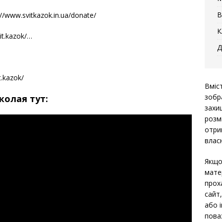
В
/www.svitkazok.in.ua/donate/
К
it.kazok/…
Д
.kazok/
Вміс
зобр
колая тут:
захи
розм
отри
власн
Якщо
мате
прох
сайт
або 
пова