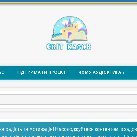
АС
ПІДТРИМАТИ ПРОЕКТ
ЧОМУ АУДІОКНИГА ?
ка радість та мотивація! Насолоджуйтеся контентом із задо
тання або пропозиції, не соромтеся звертатися до нас. При