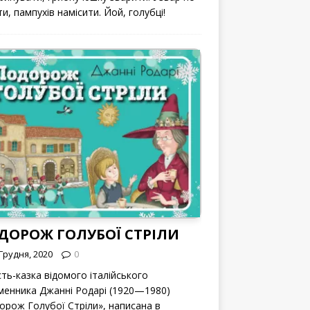
и, пампухів намісити. Йой, голубці!
ДОРОЖ ГОЛУБОЇ СТРІЛИ
Грудня, 2020
0
сть-казка відомого італійського
менника Джанні Родарі (1920—1980)
орож Голубої Стріли», написана в