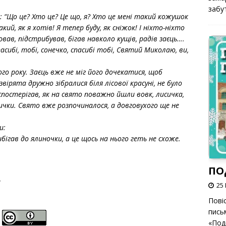
забут
в: “Що це? Хто це? Це що, я? Хто це мені такий кожушок
кий, як я хотів! Я тепер буду, як сніжок! І ніхто-ніхто
ював, підстрибував, бігав навколо кущів, радів заєць….
сибі, тобі, сонечко, спасибі тобі, Святий Миколаю, ви,
о року. Заєць вже не міг його дочекатися, щоб
звірята дружно зібралися біля лісової красуні, не було
 спостерігав, як на свято поважно йшли вовк, лисичка,
инички. Свято вже розпочиналося, а довговухого ще не
и:
бігав до ялиночки, а це щось на нього геть не схоже.
ПО
25 
Пові
пись
«Под