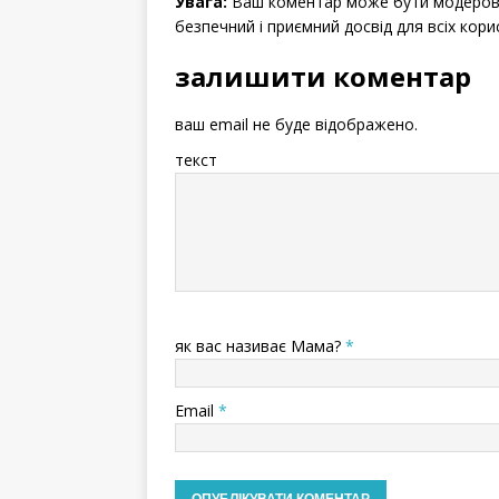
Увага:
Ваш коментар може бути модерова
безпечний і приємний досвід для всіх кори
залишити коментар
ваш email не буде відображено.
текст
як вас називає Мама?
*
Email
*