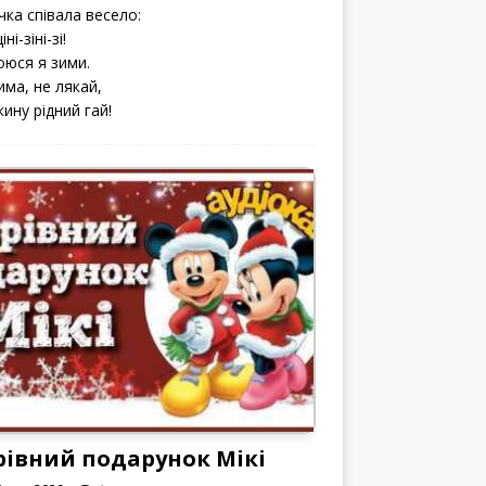
чка співала весело:
іні-зіні-зі!
оюся я зими.
има, не лякай,
кину рідний гай!
рівний подарунок Мікі