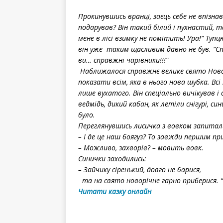
Прокинувшись вранці, заєць себе не впізна
подарував? Він такий білий і пухнастий, та
мене в лісі взимку не помітить! Ура!” Тупц
він уже таким щасливим давно не був. “Спа
ви… справжні чарівники!!!”
Наближалося справжнє велике свято Новог
показати всім, яка в нього нова шубка. Всі 
лише вухатого. Він спеціально вичікував і
ведмідь, дикий кабан, як летіли снігурі, с
було.
Переглянувшись лисичка з вовком запитал
– І де це наш боягуз? То завжди першим при
– Можливо, захворів? – мовить вовк.
Синички заходились:
– Зайчику сіренький, довго не барися,
та на свято новорічне гарно приберися. “
Читати казку онлайн