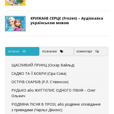
КРИЖАНЕ СЕРЦЕ (Frozen) – Аудіоказка
українською мовою
останні
позначки
коментарі
ЩАСЛИВИЙ ПРИНЦ (Оскар Вайльд)
САДЖО ТА ЇЇ БОБРИ (Сіра Сова)
ОСТРІВ СКАРБІВ (Р.Л. Стівенсон)
РУДЬКО або ЖИТТЄПИС ОДНОГО ПІВНЯ – Олег
Ольжич
РІЗДВЯНА ПІСНЯ В ПРОЗІ, або різдвяне оповідання
з привидами (Чарльз Діккенс)