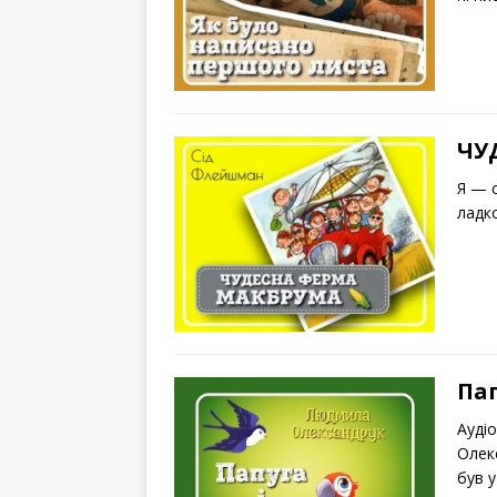
ЧУ
Я — 
ладко
Пап
Ауді
Олекс
був 