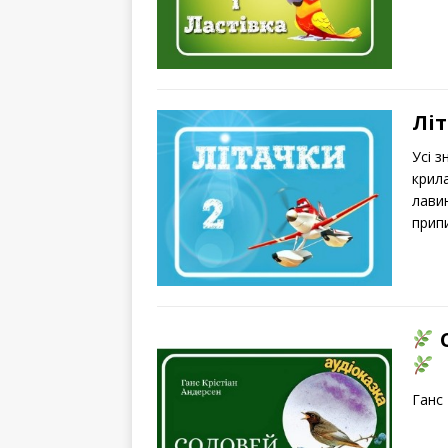
Літ
Усі 
крил
лави
прип
Ганс 