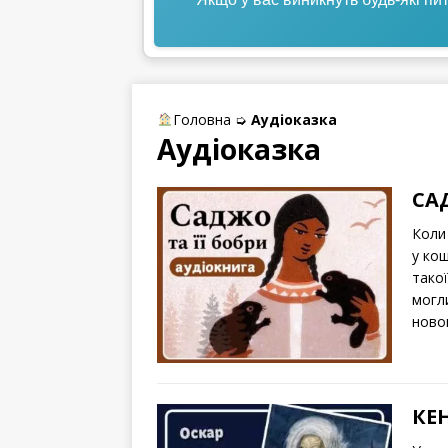
Головна
➭
Аудіоказка
Аудіоказка
САД
Коли 
у кош
такої
могл
новог
КЕ