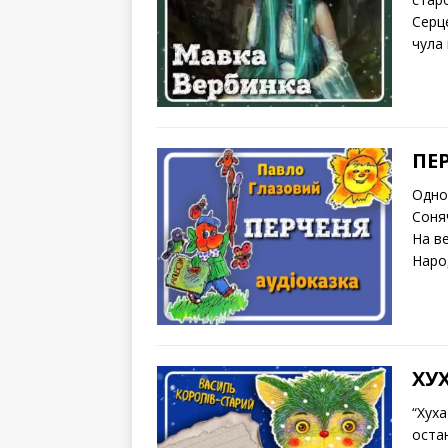
Серце
чула 
ПЕ
Одно
Соня
На в
Наро
ХУ
“Хух
оста