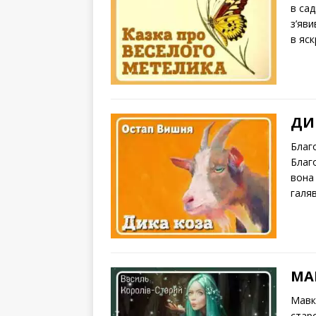
в сад
з’яв
в яс
ДИ
Благ
Благо
вона 
галяв
МА
Мавк
стар