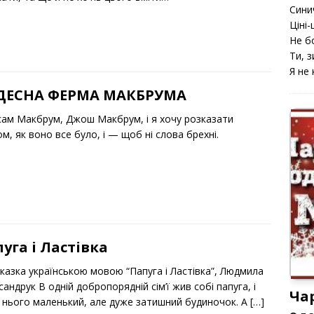
Сини
Ціні-ц
Не б
Ти, з
Я не 
ДЕСНА ФЕРМА МАКБРУМА
сам Макбрум, Джош Макбрум, і я хочу розказати
м, як воно все було, і — щоб ні слова брехні.
уга і Ластівка
оказка українською мовою “Папуга і Ластівка”, Людмила
андрук В одній добропорядній сім’ї жив собі папуга, і
Ча
у нього маленький, але дуже затишний будиночок. А
[…]