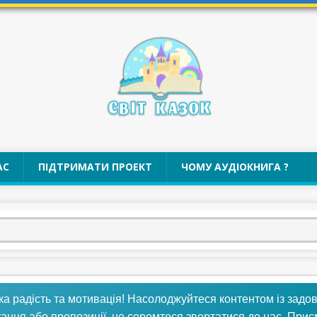
АС
ПІДТРИМАТИ ПРОЕКТ
ЧОМУ АУДІОКНИГА ?
ка радість та мотивація! Насолоджуйтеся контентом із задо
тання або пропозиції, не соромтеся звертатися до нас. При