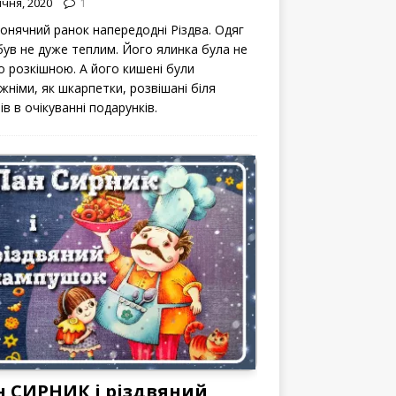
ічня, 2020
1
сонячний ранок напередодні Різдва. Одяг
 був не дуже теплим. Його ялинка була не
о розкішною. А його кишені були
жніми, як шкарпетки, розвішані біля
ів в очікуванні подарунків.
н СИРНИК і різдвяний