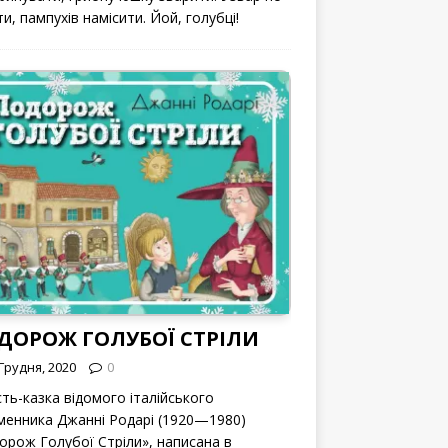
и, пампухів намісити. Йой, голубці!
ДОРОЖ ГОЛУБОЇ СТРІЛИ
Грудня, 2020
0
сть-казка відомого італійського
менника Джанні Родарі (1920—1980)
орож Голубої Стріли», написана в