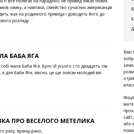
істі все полягає на парадоксі: не привид лякає нових
иків замку, а навпаки, сімейство сучасних американців
В
дить жах на родинного привида і доводить його до
К
ового розладу.
Д
Вміс
ЛА БАБА ЯГА
зобр
захи
собі мала Баба Яга. Було їй усього сто двадцять сім
розм
, а для Баби Яги, звісно, це ще зовсім молодий вік.
отри
власн
Якщо
мате
прох
сайт
ЗКА ПРО ВЕСЕЛОГО МЕТЕЛИКА
або 
пова
о разу, вранці-рано,