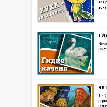
та бр
вон
ГИ
Нема 
вилу
ЯК
Він б
перві
ні пи