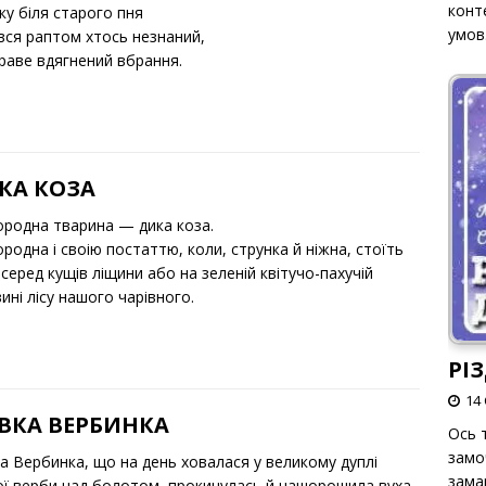
конт
ку біля старого пня
умов
ився раптом хтось незнаний,
краве вдягнений вбрання.
КА КОЗА
ородна тварина — дика коза.
родна i своію постаттю, коли, струнка й нiжна, стоїть
серед кущiв лiщини або на зеленiй квiтучо-пахучiй
инi лiсу нашого чарiвного.
РІ
14 
ВКА ВЕРБИНКА
Ось т
замо
а Вербинка, що на день ховалася у великому дуплі
зама
ої верби над болотом, прокинулась й нашорошила вуха.