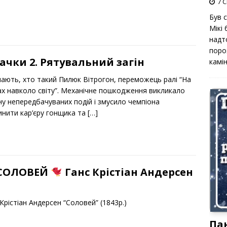
7 С
Був 
Мікі
надт
поро
ачки 2. Рятувальний загін
камін
знають, хто такий Пилюк Вітрогон, переможець ралі “На
ах навколо світу”. Механічне пошкодження викликало
ну непередбачуваних подій і змусило чемпіона
инити кар’єру гонщика та
[…]
СОЛОВЕЙ
Ганс Крістіан Андерсен
Крістіан Андерсен “Соловей” (1843р.)
Па