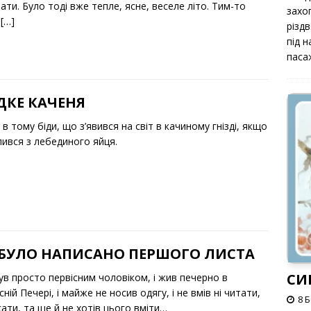
ати. Було тоді вже тепле, ясне, веселе літо. Тим-то
захоп
а
[…]
різд
під 
паса
ДКЕ КАЧЕНЯ
в тому біди, що з’явився на світ в качиному гнізді, якщо
пився з лебединого яйця.
 БУЛО НАПИСАНО ПЕРШОГО ЛИСТА
СИ
ув просто первісним чоловіком, і жив печерно в
сній Печері, і майже не носив одягу, і не вмів ні читати,
8 
сати, та ще й не хотів цього вміти…