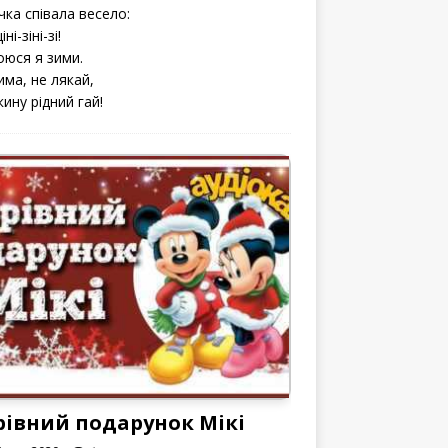
чка співала весело:
іні-зіні-зі!
оюся я зими.
има, не лякай,
кину рідний гай!
рівний подарунок Мікі