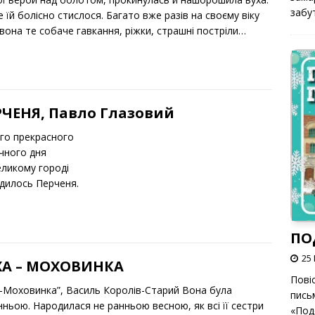
забут
 їй болісно стислося. Багато вже разів на своєму віку
вона те собаче гавкання, ріжки, страшні постріли…
РЧЕНЯ, Павло Глазовий
го прекрасного
чного дня
еликому городі
дилось Перченя.
ПО
25 
ХА – МОХОВИНКА
Пові
а-Моховинка”, Василь Королів-Старий Вона була
пись
нньою. Народилася не ранньою весною, як всі її сестри
«Под