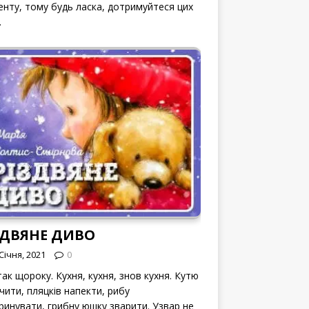
енту, тому будь ласка, дотримуйтеся цих
.
ЗДВЯНЕ ДИВО
Січня, 2021
0
ак щороку. Кухня, кухня, знов кухня. Кутю
чити, пляцків напекти, рибу
ринувати, грибну юшку зварити. Узвар не