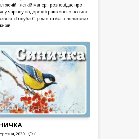
люючій і легкій манері, розповідає про
вяну чарівну подорож іграшкового потяга
назвою «Голуба Стріла» та його лялькових
жирів.
НИЧКА
Березня, 2020
0