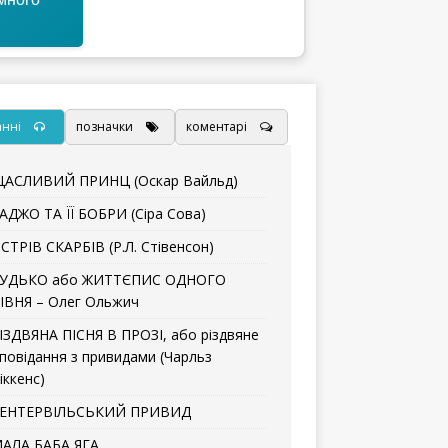
анні
позначки
коментарі
АСЛИВИЙ ПРИНЦ (Оскар Вайльд)
АДЖО ТА ЇЇ БОБРИ (Сіра Сова)
СТРІВ СКАРБІВ (Р.Л. Стівенсон)
УДЬКО або ЖИТТЄПИС ОДНОГО
ІВНЯ – Олег Ольжич
ІЗДВЯНА ПІСНЯ В ПРОЗІ, або різдвяне
повідання з привидами (Чарльз
іккенс)
ЕНТЕРВІЛЬСЬКИЙ ПРИВИД
АЛА БАБА ЯГА