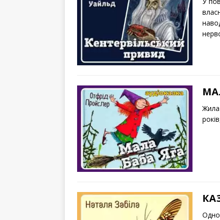
У пов
власн
наво
нерв
МА
Жила 
років
КА
Одног