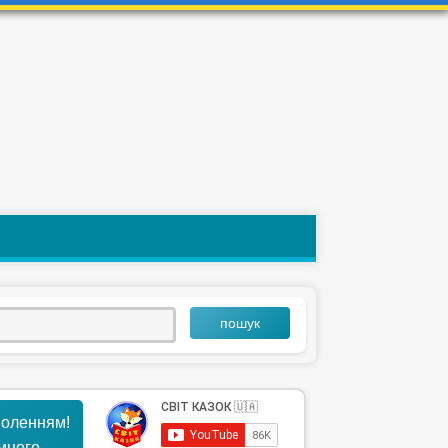
пошук
воленням!
ємного