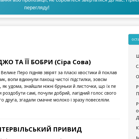
перегляду!
ост
Щ
ЖО ТА ЇЇ БОБРИ (Сіра Сова)
С
Велике Перо підняв звірят за пласкі хвостики й поклав
О
ик, вопи вдихнули пахощі чистої підстилки, зовсім
, як удома, знайшли ніжні бруньки й листочки, що їх пе
Р
и роздобути самі, почули добрий, лагідний голос свого
П
о друга, згадали смачне молоко і зразу повеселіли.
Р
о
Д
К
НТЕРВІЛЬСЬКИЙ ПРИВИД
М